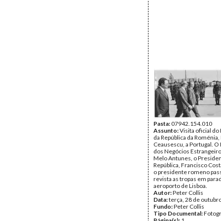
Pasta:
07942.154.010
Assunto:
Visita oficial d
da República da Roménia,
Ceausescu, a Portugal. O
dos Negócios Estrangeiro
Melo Antunes, o Presiden
República, Francisco Cos
o presidente romeno pa
revista as tropas em para
aeroporto de Lisboa.
Autor:
Peter Collis
Data:
terça, 28 de outubr
Fundo:
Peter Collis
Tipo Documental:
Fotogr
Página(s):
1