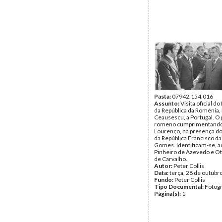
Pasta:
07942.154.016
Assunto:
Visita oficial d
da República da Roménia,
Ceausescu, a Portugal. O
romeno cumprimentando
Lourenço, na presença d
da República Francisco da
Gomes. Identificam-se, ao
Pinheiro de Azevedo e Ot
de Carvalho.
Autor:
Peter Collis
Data:
terça, 28 de outubr
Fundo:
Peter Collis
Tipo Documental:
Fotogr
Página(s):
1