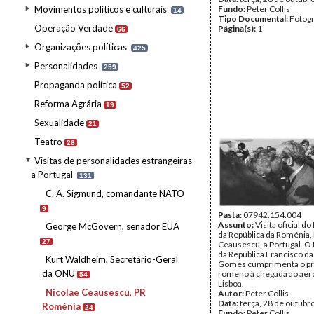
Movimentos políticos e culturais
Fundo:
Peter Collis
14
Tipo Documental:
Fotogr
Operação Verdade
Página(s):
1
66
Organizações políticas
425
Personalidades
259
Propaganda política
52
Reforma Agrária
19
Sexualidade
21
Teatro
26
Visitas de personalidades estrangeiras
a Portugal
131
C. A. Sigmund, comandante NATO
9
Pasta:
07942.154.004
Assunto:
Visita oficial d
George McGovern, senador EUA
da República da Roménia,
27
Ceausescu, a Portugal. O
da República Francisco da
Kurt Waldheim, Secretário-Geral
Gomes cumprimenta o pr
da ONU
romeno à chegada ao aer
54
Lisboa.
Nicolae Ceausescu, PR
Autor:
Peter Collis
Data:
terça, 28 de outubr
Roménia
24
Fundo:
Peter Collis