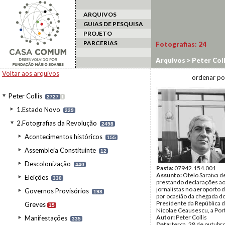
ARQUIVOS
GUIAS DE PESQUISA
PROJETO
PARCERIAS
Fotografias:
24
Arquivos
>
Peter Coll
>
Nicolae Ceausescu,
Voltar aos arquivos
ordenar po
Peter Collis
2727
I
1.Estado Novo
229
2.Fotografias da Revolução
2498
Acontecimentos históricos
155
Assembleia Constituinte
12
Descolonização
440
Pasta:
07942.154.001
Assunto:
Otelo Saraiva d
Eleições
330
prestando declarações a
jornalistas no aeroporto d
Governos Provisórios
198
por ocasião da chegada d
Presidente da República 
Greves
15
Nicolae Ceausescu, a Port
Autor:
Peter Collis
Manifestações
335
Data:
terça, 28 de outubr