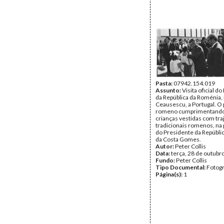
Pasta:
07942.154.019
Assunto:
Visita oficial d
da República da Roménia,
Ceausescu, a Portugal. O
romeno cumprimentando
crianças vestidas com tra
tradicionais romenos, na
do Presidente da Repúbli
da Costa Gomes.
Autor:
Peter Collis
Data:
terça, 28 de outubr
Fundo:
Peter Collis
Tipo Documental:
Fotogr
Página(s):
1