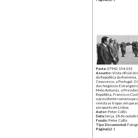
Pasta:
07942.154.013
Assunto:
Visita oficial d
da República da Roménia,
Ceausescu, a Portugal. O
dos Negócios Estrangeiro
Melo Antunes, o Presiden
República, Francisco Cos
o presidente romeno pa
revista as tropas em para
aeroporto de Lisboa.
Autor:
Peter Collis
Data:
terça, 28 de outubr
Fundo:
Peter Collis
Tipo Documental:
Fotogr
Página(s):
1