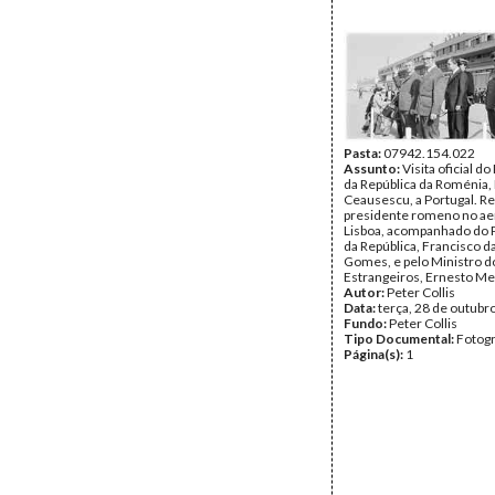
Pasta:
07942.154.022
Assunto:
Visita oficial d
da República da Roménia,
Ceausescu, a Portugal. R
presidente romeno no ae
Lisboa, acompanhado do 
da República, Francisco d
Gomes, e pelo Ministro 
Estrangeiros, Ernesto Me
Autor:
Peter Collis
Data:
terça, 28 de outubr
Fundo:
Peter Collis
Tipo Documental:
Fotogr
Página(s):
1