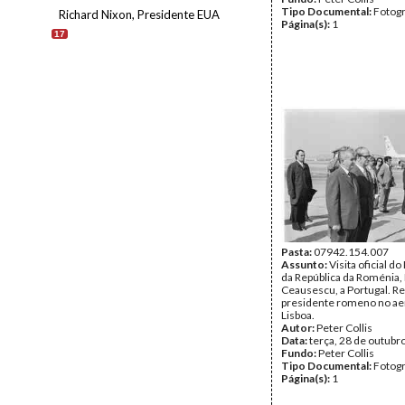
Tipo Documental:
Fotogr
Richard Nixon, Presidente EUA
Página(s):
1
17
Pasta:
07942.154.007
Assunto:
Visita oficial d
da República da Roménia,
Ceausescu, a Portugal. R
presidente romeno no ae
Lisboa.
Autor:
Peter Collis
Data:
terça, 28 de outubr
Fundo:
Peter Collis
Tipo Documental:
Fotogr
Página(s):
1