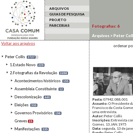
ARQUIVOS
GUIAS DE PESQUISA
PROJETO
PARCERIAS
Fotografias:
6
Arquivos
>
Peter Coll
Voltar aos arquivos
ordenar po
Peter Collis
2727
I
1.Estado Novo
229
2.Fotografias da Revolução
2498
Acontecimentos históricos
155
Assembleia Constituinte
12
Descolonização
440
Pasta:
07942.088.001
Assunto:
O Presidente da
Eleições
330
Francisco da Costa Gome
uma entrevista.
Governos Provisórios
198
Autor:
Peter Collis
Inscrições:
Entrevista c
Greves
15
Gomes. 13.JAN.1975
Data:
segunda, 13 de jane
Manifestações
335
Fundo:
Peter Collis