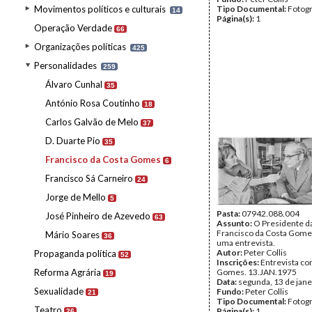
Movimentos políticos e culturais
Tipo Documental:
Fotogr
14
Página(s):
1
Operação Verdade
66
Organizações políticas
425
Personalidades
259
Álvaro Cunhal
35
António Rosa Coutinho
18
Carlos Galvão de Melo
37
D. Duarte Pio
35
Francisco da Costa Gomes
6
Francisco Sá Carneiro
24
Jorge de Mello
5
Pasta:
07942.088.004
José Pinheiro de Azevedo
63
Assunto:
O Presidente da
Francisco da Costa Gome
Mário Soares
36
uma entrevista.
Autor:
Peter Collis
Propaganda política
52
Inscrições:
Entrevista c
Reforma Agrária
Gomes. 13.JAN.1975
19
Data:
segunda, 13 de jane
Sexualidade
Fundo:
Peter Collis
21
Tipo Documental:
Fotogr
Teatro
Página(s):
1
26