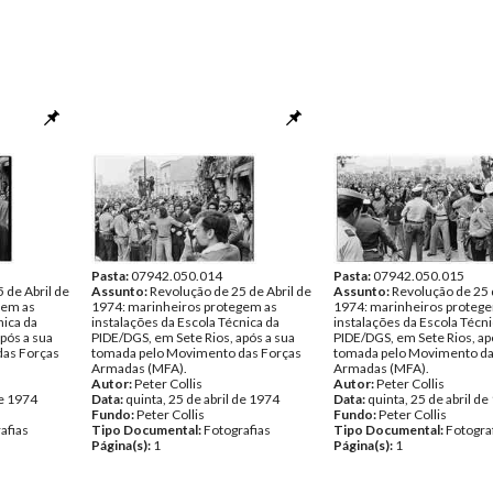
Pasta:
07942.050.014
Pasta:
07942.050.015
 de Abril de
Assunto:
Revolução de 25 de Abril de
Assunto:
Revolução de 25 
gem as
1974: marinheiros protegem as
1974: marinheiros proteg
nica da
instalações da Escola Técnica da
instalações da Escola Técni
pós a sua
PIDE/DGS, em Sete Rios, após a sua
PIDE/DGS, em Sete Rios, ap
das Forças
tomada pelo Movimento das Forças
tomada pelo Movimento da
Armadas (MFA).
Armadas (MFA).
Autor:
Peter Collis
Autor:
Peter Collis
de 1974
Data:
quinta, 25 de abril de 1974
Data:
quinta, 25 de abril d
Fundo:
Peter Collis
Fundo:
Peter Collis
afias
Tipo Documental:
Fotografias
Tipo Documental:
Fotogra
Página(s):
1
Página(s):
1