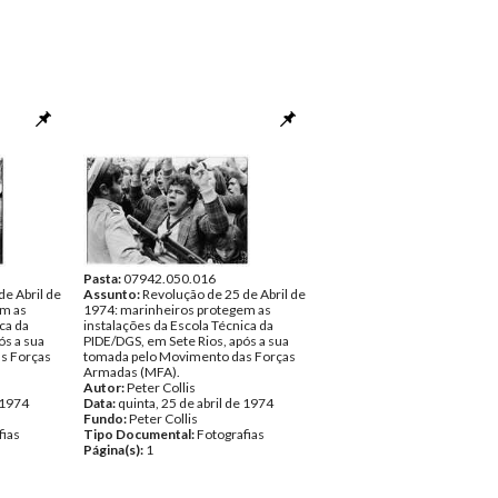
Pasta:
07942.050.016
de Abril de
Assunto:
Revolução de 25 de Abril de
em as
1974: marinheiros protegem as
ca da
instalações da Escola Técnica da
ós a sua
PIDE/DGS, em Sete Rios, após a sua
s Forças
tomada pelo Movimento das Forças
Armadas (MFA).
Autor:
Peter Collis
e 1974
Data:
quinta, 25 de abril de 1974
Fundo:
Peter Collis
fias
Tipo Documental:
Fotografias
Página(s):
1