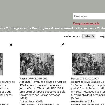
Pesquisa Avançada
is
>
2.Fotografias da Revolução
>
Acontecimentos históricos
>
25 de
ordenar por:
reg
Pasta:
07942.050.002
Pasta:
07942.050.003
 de Abril de
Assunto:
Revolução de 25 de Abril de
Assunto:
Revolução de 25 
gem as
1974: concentração de populares
1974: concentração de pop
nica da
junto à Escola Técnica da PIDE/DGS,
junto à Escola Técnica da 
pós a sua
em Sete Rios, após a sua tomada pelo
em Sete Rios, após a sua t
das Forças
Movimento das Forças Armadas
Movimento das Forças Ar
(MFA).
(MFA).
Autor:
Peter Collis
Autor:
Peter Collis
de 1974
Data:
quinta, 25 de abril de 1974
Data:
quinta, 25 de abril d