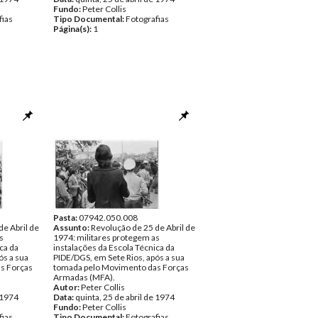
Fundo:
Peter Collis
fias
Tipo Documental:
Fotografias
Página(s):
1
Pasta:
07942.050.008
de Abril de
Assunto:
Revolução de 25 de Abril de
s
1974: militares protegem as
ca da
instalações da Escola Técnica da
ós a sua
PIDE/DGS, em Sete Rios, após a sua
s Forças
tomada pelo Movimento das Forças
Armadas (MFA).
Autor:
Peter Collis
e 1974
Data:
quinta, 25 de abril de 1974
Fundo:
Peter Collis
fias
Tipo Documental:
Fotografias