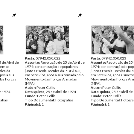
Pasta:
07942.050.022
Pasta:
07942.050.023
 de Abril de
Assunto:
Revolução de 25 de Abril de
Assunto:
Revolução de 25 
gem as
1974: concentração de populares
1974: concentração de pop
nica da
junto à Escola Técnica da PIDE/DGS,
junto à Escola Técnica da 
pós a sua
em Sete Rios, após a sua tomada pelo
em Sete Rios, após a sua t
das Forças
Movimento das Forças Armadas
Movimento das Forças Ar
(MFA).
(MFA).
Autor:
Peter Collis
Autor:
Peter Collis
de 1974
Data:
quinta, 25 de abril de 1974
Data:
quinta, 25 de abril d
Fundo:
Peter Collis
Fundo:
Peter Collis
afias
Tipo Documental:
Fotografias
Tipo Documental:
Fotogra
Página(s):
1
Página(s):
1