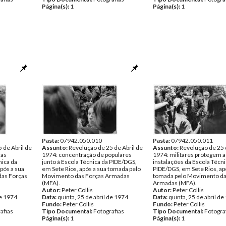
Página(s):
1
Página(s):
1
Pasta:
07942.050.010
Pasta:
07942.050.011
 de Abril de
Assunto:
Revolução de 25 de Abril de
Assunto:
Revolução de 25 
 as
1974: concentração de populares
1974: militares protegem a
nica da
junto à Escola Técnica da PIDE/DGS,
instalações da Escola Técni
pós a sua
em Sete Rios, após a sua tomada pelo
PIDE/DGS, em Sete Rios, ap
das Forças
Movimento das Forças Armadas
tomada pelo Movimento da
(MFA).
Armadas (MFA).
Autor:
Peter Collis
Autor:
Peter Collis
de 1974
Data:
quinta, 25 de abril de 1974
Data:
quinta, 25 de abril d
Fundo:
Peter Collis
Fundo:
Peter Collis
afias
Tipo Documental:
Fotografias
Tipo Documental:
Fotogra
Página(s):
1
Página(s):
1