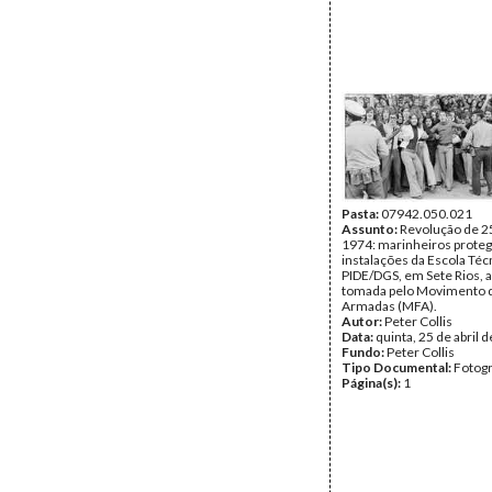
Pasta:
07942.050.021
Assunto:
Revolução de 25
1974: marinheiros prote
instalações da Escola Téc
PIDE/DGS, em Sete Rios, a
tomada pelo Movimento 
Armadas (MFA).
Autor:
Peter Collis
Data:
quinta, 25 de abril 
Fundo:
Peter Collis
Tipo Documental:
Fotogr
Página(s):
1