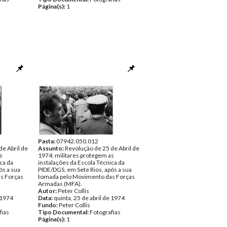
Página(s):
1
Pasta:
07942.050.012
de Abril de
Assunto:
Revolução de 25 de Abril de
s
1974: militares protegem as
ca da
instalações da Escola Técnica da
ós a sua
PIDE/DGS, em Sete Rios, após a sua
s Forças
tomada pelo Movimento das Forças
Armadas (MFA).
Autor:
Peter Collis
e 1974
Data:
quinta, 25 de abril de 1974
Fundo:
Peter Collis
fias
Tipo Documental:
Fotografias
Página(s):
1