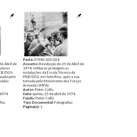
Pasta:
07942.050.024
de Abril de
Assunto:
Revolução de 25 de Abril de
ulares
1974: militares protegem as
PIDE/DGS,
instalações da Escola Técnica da
omada pelo
PIDE/DGS, em Sete Rios, após a sua
madas
tomada pelo Movimento das Forças
Armadas (MFA).
Autor:
Peter Collis
e 1974
Data:
quinta, 25 de abril de 1974
Fundo:
Peter Collis
fias
Tipo Documental:
Fotografias
Página(s):
1