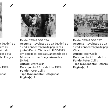
Pasta:
07942.050.026
Pasta:
07942.050.027
 de Abril de
Assunto:
Revolução de 25 de Abril de
Assunto:
Revolução de 25 
gem as
1974: concentração de populares
1974: concentração de pop
nica da
junto à Escola Técnica da PIDE/DGS,
Chiado.
pós a sua
em Sete Rios, após a sua tomada pelo
Autor:
Peter Collis
das Forças
Movimento das Forças Armadas
Data:
quinta, 25 de abril d
(MFA).
Fundo:
Peter Collis
Autor:
Peter Collis
Tipo Documental:
Fotogra
de 1974
Data:
quinta, 25 de abril de 1974
Página(s):
1
Fundo:
Peter Collis
afias
Tipo Documental:
Fotografias
Página(s):
1