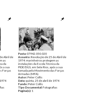
Pasta:
07942.050.020
de Abril de
Assunto:
Revolução de 25 de Abril de
em as
1974: marinheiros protegem as
ca da
instalações da Escola Técnica da
ós a sua
PIDE/DGS, em Sete Rios, após a sua
s Forças
tomada pelo Movimento das Forças
Armadas (MFA).
Autor:
Peter Collis
e 1974
Data:
quinta, 25 de abril de 1974
Fundo:
Peter Collis
fias
Tipo Documental:
Fotografias
Página(s):
1