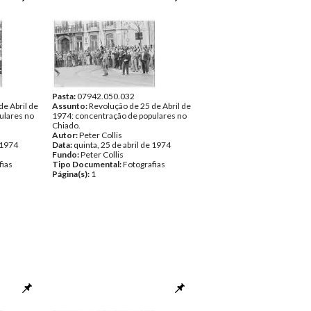
Pasta:
07942.050.032
de Abril de
Assunto:
Revolução de 25 de Abril de
ulares no
1974: concentração de populares no
Chiado.
Autor:
Peter Collis
e 1974
Data:
quinta, 25 de abril de 1974
Fundo:
Peter Collis
fias
Tipo Documental:
Fotografias
Página(s):
1