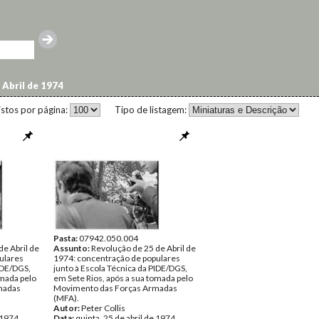
 Abril de 1974
istos por página:
Tipo de listagem:
Pasta:
07942.050.004
de Abril de
Assunto:
Revolução de 25 de Abril de
ulares
1974: concentração de populares
PIDE/DGS,
junto à Escola Técnica da PIDE/DGS,
omada pelo
em Sete Rios, após a sua tomada pelo
madas
Movimento das Forças Armadas
(MFA).
Autor:
Peter Collis
e 1974
Data:
quinta, 25 de abril de 1974