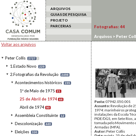
ARQUIVOS
GUIAS DE PESQUISA
PROJETO
PARCERIAS
Fotografias:
44
Arquivos
>
Peter Coll
Voltar aos arquivos
Peter Collis
2727
I
1.Estado Novo
229
2.Fotografias da Revolução
2498
Acontecimentos históricos
155
1º de Maio de 1975
21
25 de Abril de 1974
44
Pasta:
07942.050.001
Assunto:
Revolução de 25
Abril de 1974
90
1974: marinheiros prote
instalações da Escola Téc
Assembleia Constituinte
12
PIDE/DGS, em Sete Rios, a
tomada pelo Movimento 
Descolonização
440
Armadas (MFA).
Autor:
Peter Collis
Eleições
330
Data:
quinta, 25 de abril 