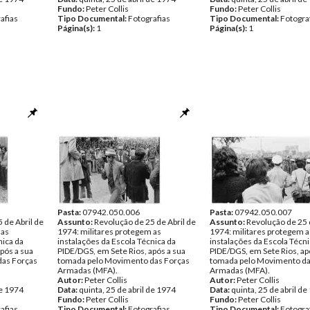
Fundo:
Peter Collis
Fundo:
Peter Collis
afias
Tipo Documental:
Fotografias
Tipo Documental:
Fotogra
Página(s):
1
Página(s):
1
Pasta:
07942.050.006
Pasta:
07942.050.007
 de Abril de
Assunto:
Revolução de 25 de Abril de
Assunto:
Revolução de 25 
 as
1974: militares protegem as
1974: militares protegem a
nica da
instalações da Escola Técnica da
instalações da Escola Técni
pós a sua
PIDE/DGS, em Sete Rios, após a sua
PIDE/DGS, em Sete Rios, ap
das Forças
tomada pelo Movimento das Forças
tomada pelo Movimento da
Armadas (MFA).
Armadas (MFA).
Autor:
Peter Collis
Autor:
Peter Collis
de 1974
Data:
quinta, 25 de abril de 1974
Data:
quinta, 25 de abril d
Fundo:
Peter Collis
Fundo:
Peter Collis
afias
Tipo Documental:
Fotografias
Tipo Documental:
Fotogra