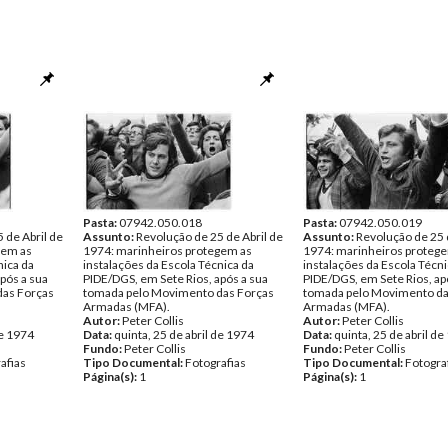
Pasta:
07942.050.018
Pasta:
07942.050.019
 de Abril de
Assunto:
Revolução de 25 de Abril de
Assunto:
Revolução de 25 
gem as
1974: marinheiros protegem as
1974: marinheiros proteg
nica da
instalações da Escola Técnica da
instalações da Escola Técni
pós a sua
PIDE/DGS, em Sete Rios, após a sua
PIDE/DGS, em Sete Rios, ap
das Forças
tomada pelo Movimento das Forças
tomada pelo Movimento da
Armadas (MFA).
Armadas (MFA).
Autor:
Peter Collis
Autor:
Peter Collis
de 1974
Data:
quinta, 25 de abril de 1974
Data:
quinta, 25 de abril d
Fundo:
Peter Collis
Fundo:
Peter Collis
afias
Tipo Documental:
Fotografias
Tipo Documental:
Fotogra
Página(s):
1
Página(s):
1