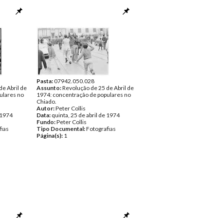
Pasta:
07942.050.028
de Abril de
Assunto:
Revolução de 25 de Abril de
ulares no
1974: concentração de populares no
Chiado.
Autor:
Peter Collis
e 1974
Data:
quinta, 25 de abril de 1974
Fundo:
Peter Collis
fias
Tipo Documental:
Fotografias
Página(s):
1