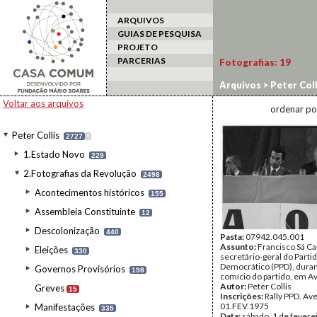
ARQUIVOS
GUIAS DE PESQUISA
PROJETO
PARCERIAS
Fotografias:
19
Arquivos
>
Peter Coll
Voltar aos arquivos
ordenar po
Peter Collis
2727
I
1.Estado Novo
229
2.Fotografias da Revolução
2498
Acontecimentos históricos
155
Assembleia Constituinte
12
Descolonização
440
Pasta:
07942.045.001
Assunto:
Francisco Sá Ca
Eleições
330
secretário-geral do Parti
Democrático (PPD), dura
Governos Provisórios
198
comício do partido, em Av
Autor:
Peter Collis
Greves
15
Inscrições:
Rally PPD. Av
01.FEV.1975
Manifestações
335
Data:
sábado, 1 de fevere