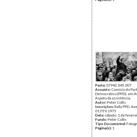
Pasta:
07942.045.007
Assunto:
Comício do Part
Democrático (PPD), em A
Aspeto da assistência.
Autor:
Peter Collis
Inscrições:
Rally PPD. Av
01.FEV.1975
Data:
sábado, 1 de fevere
Fundo:
Peter Collis
Tipo Documental:
Fotogr
Página(s):
1