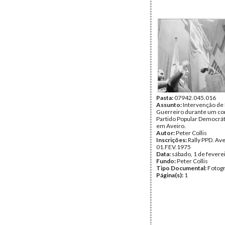
Pasta:
07942.045.016
Assunto:
Intervenção de
Guerreiro durante um co
Partido Popular Democrát
em Aveiro.
Autor:
Peter Collis
Inscrições:
Rally PPD. Av
01.FEV.1975
Data:
sábado, 1 de fevere
Fundo:
Peter Collis
Tipo Documental:
Fotogr
Página(s):
1