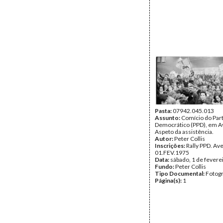
Pasta:
07942.045.013
Assunto:
Comício do Part
Democrático (PPD), em A
Aspeto da assistência.
Autor:
Peter Collis
Inscrições:
Rally PPD. Av
01.FEV.1975
Data:
sábado, 1 de fevere
Fundo:
Peter Collis
Tipo Documental:
Fotogr
Página(s):
1