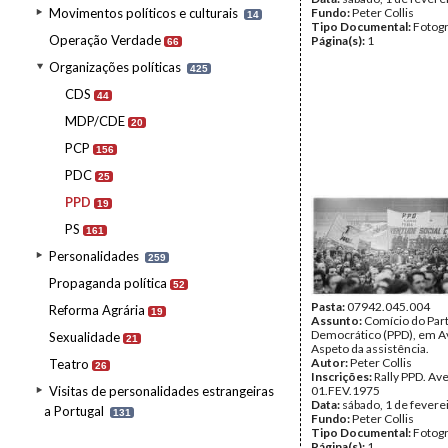
Movimentos políticos e culturais
Fundo:
Peter Collis
14
Tipo Documental:
Fotogr
Operação Verdade
Página(s):
1
66
Organizações políticas
425
CDS
44
MDP/CDE
20
PCP
156
PDC
25
PPD
19
PS
161
Personalidades
259
Propaganda política
52
Pasta:
07942.045.004
Reforma Agrária
19
Assunto:
Comício do Part
Democrático (PPD), em A
Sexualidade
21
Aspeto da assistência.
Autor:
Peter Collis
Teatro
26
Inscrições:
Rally PPD. Av
Visitas de personalidades estrangeiras
01.FEV.1975
Data:
sábado, 1 de fevere
a Portugal
131
Fundo:
Peter Collis
Tipo Documental:
Fotogr
Página(s):
1