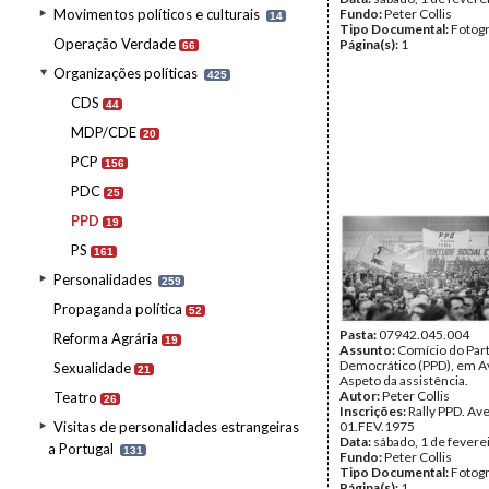
Movimentos políticos e culturais
Fundo:
Peter Collis
14
Tipo Documental:
Fotogr
Operação Verdade
Página(s):
1
66
Organizações políticas
425
CDS
44
MDP/CDE
20
PCP
156
PDC
25
PPD
19
PS
161
Personalidades
259
Propaganda política
52
Pasta:
07942.045.004
Reforma Agrária
19
Assunto:
Comício do Part
Democrático (PPD), em A
Sexualidade
21
Aspeto da assistência.
Autor:
Peter Collis
Teatro
26
Inscrições:
Rally PPD. Av
Visitas de personalidades estrangeiras
01.FEV.1975
Data:
sábado, 1 de fevere
a Portugal
131
Fundo:
Peter Collis
Tipo Documental:
Fotogr
Página(s):
1