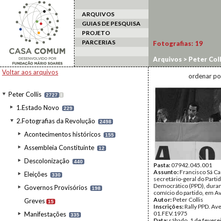
ARQUIVOS
GUIAS DE PESQUISA
PROJETO
PARCERIAS
Fotografias:
19
Arquivos
>
Peter Coll
Voltar aos arquivos
ordenar po
Peter Collis
2727
I
1.Estado Novo
229
2.Fotografias da Revolução
2498
Acontecimentos históricos
155
Assembleia Constituinte
12
Descolonização
440
Pasta:
07942.045.001
Assunto:
Francisco Sá Ca
Eleições
330
secretário-geral do Parti
Democrático (PPD), dura
Governos Provisórios
198
comício do partido, em Av
Autor:
Peter Collis
Greves
15
Inscrições:
Rally PPD. Av
01.FEV.1975
Manifestações
335
Data:
sábado, 1 de fevere