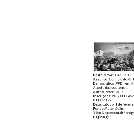
Pasta:
07942.045.010
Assunto:
Comício do Part
Democrático (PPD), em A
Aspeto da assistência.
Autor:
Peter Collis
Inscrições:
Rally PPD. Av
01.FEV.1975
Data:
sábado, 1 de fevere
Fundo:
Peter Collis
Tipo Documental:
Fotogr
Página(s):
1