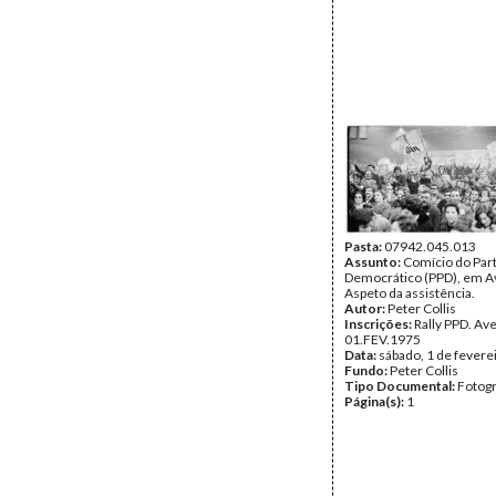
Pasta:
07942.045.013
Assunto:
Comício do Part
Democrático (PPD), em A
Aspeto da assistência.
Autor:
Peter Collis
Inscrições:
Rally PPD. Av
01.FEV.1975
Data:
sábado, 1 de fevere
Fundo:
Peter Collis
Tipo Documental:
Fotogr
Página(s):
1