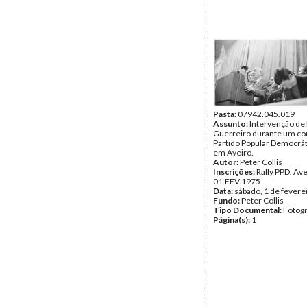
Pasta:
07942.045.019
Assunto:
Intervenção de
Guerreiro durante um co
Partido Popular Democrát
em Aveiro.
Autor:
Peter Collis
Inscrições:
Rally PPD. Av
01.FEV.1975
Data:
sábado, 1 de fevere
Fundo:
Peter Collis
Tipo Documental:
Fotogr
Página(s):
1