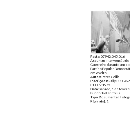
Pasta:
07942.045.016
Assunto:
Intervenção de
Guerreiro durante um co
Partido Popular Democrát
em Aveiro.
Autor:
Peter Collis
Inscrições:
Rally PPD. Av
01.FEV.1975
Data:
sábado, 1 de fevere
Fundo:
Peter Collis
Tipo Documental:
Fotogr
Página(s):
1