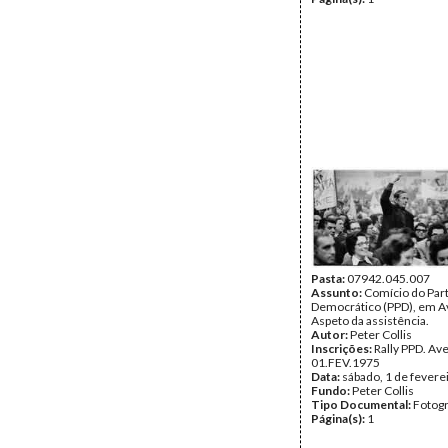
Pasta:
07942.045.007
Assunto:
Comício do Part
Democrático (PPD), em A
Aspeto da assistência.
Autor:
Peter Collis
Inscrições:
Rally PPD. Av
01.FEV.1975
Data:
sábado, 1 de fevere
Fundo:
Peter Collis
Tipo Documental:
Fotogr
Página(s):
1