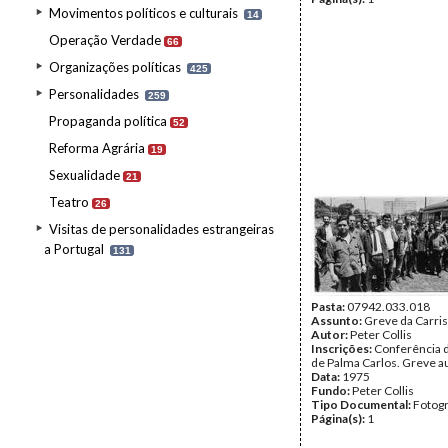
Movimentos políticos e culturais
14
Operação Verdade
66
Organizações políticas
425
Personalidades
259
Propaganda política
52
Reforma Agrária
19
Sexualidade
21
Teatro
26
Visitas de personalidades estrangeiras
a Portugal
131
Pasta:
07942.033.018
Assunto:
Greve da Carris
Autor:
Peter Collis
Inscrições:
Conferência 
de Palma Carlos. Greve a
Data:
1975
Fundo:
Peter Collis
Tipo Documental:
Fotogr
Página(s):
1