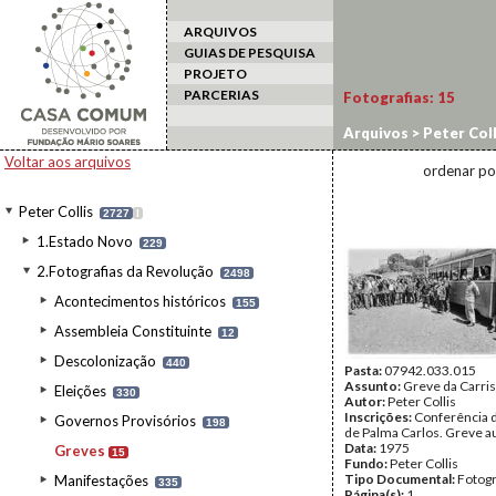
ARQUIVOS
GUIAS DE PESQUISA
PROJETO
PARCERIAS
Fotografias:
15
Arquivos
>
Peter Coll
Voltar aos arquivos
ordenar po
Peter Collis
2727
I
1.Estado Novo
229
2.Fotografias da Revolução
2498
Acontecimentos históricos
155
Assembleia Constituinte
12
Descolonização
440
Pasta:
07942.033.015
Assunto:
Greve da Carris
Eleições
330
Autor:
Peter Collis
Inscrições:
Conferência 
Governos Provisórios
198
de Palma Carlos. Greve a
Data:
1975
Greves
15
Fundo:
Peter Collis
Tipo Documental:
Fotogr
Manifestações
335
Página(s):
1