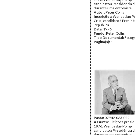
candidato à Presidência d
durante uma entrevista.
Autor:
Peter Collis
Inscrições:
Wenceslau Po
Cruz, candidato à Presidê
República
Data:
1976
Fundo:
Peter Collis
Tipo Documental:
Fotogr
Página(s):
1
Pasta:
07942.063.022
Assunto:
Eleições presid
1976. Wenceslay Pompílio
candidato à Presidência d
durante uma entrevista.