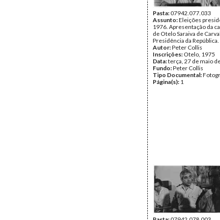
Pasta:
07942.077.033
Assunto:
Eleições presid
1976. Apresentação da c
de Otelo Saraiva de Carva
Presidência da República.
Autor:
Peter Collis
Inscrições:
Otelo, 1975
Data:
terça, 27 de maio d
Fundo:
Peter Collis
Tipo Documental:
Fotogr
Página(s):
1
Pasta:
07942.078.003