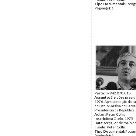
Tipo Documental:
Fotogr
Página(s):
1
Pasta:
07942.078.018
Assunto:
Eleições presid
1976. Apresentação da c
de Otelo Saraiva de Carva
Presidência da República.
Autor:
Peter Collis
Inscrições:
Otelo, 1975
Data:
terça, 27 de maio d
Fundo:
Peter Collis
Tipo Documental:
Fotogr
Página(s):
1