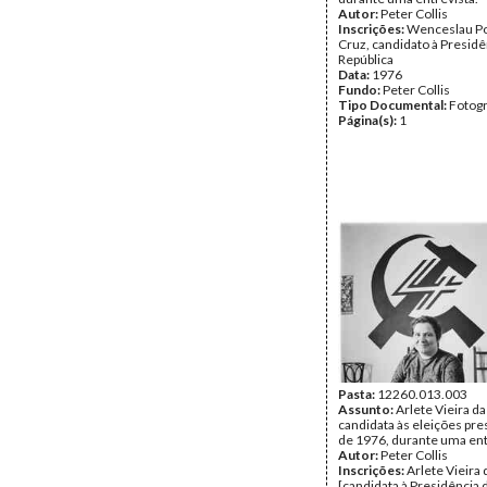
Autor:
Peter Collis
Inscrições:
Wenceslau Po
Cruz, candidato à Presidê
República
Data:
1976
Fundo:
Peter Collis
Tipo Documental:
Fotogr
Página(s):
1
Pasta:
12260.013.003
Assunto:
Arlete Vieira da 
candidata às eleições pre
de 1976, durante uma ent
Autor:
Peter Collis
Inscrições:
Arlete Vieira 
[candidata à Presidência 