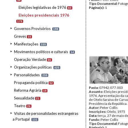
34
Tipo Documental:
Fotogr
Eleições legislativas de 1976
Página(s):
1
60
Eleições presidenciais 1976
179
Governos Provisórios
198
Greves
15
Manifestações
335
Movimentos políticos e culturais
14
Operação Verdade
66
Organizações políticas
425
Personalidades
259
Propaganda política
52
Pasta:
07942.077.003
Reforma Agrária
19
Assunto:
Eleições presid
1976. Apresentação da c
Sexualidade
21
de Otelo Saraiva de Carva
Presidência da República.
Teatro
26
Autor:
Peter Collis
Inscrições:
Otelo, 1975
Visitas de personalidades estrangeiras
Data:
terça, 27 de maio d
a Portugal
Fundo:
Peter Collis
131
Tipo Documental:
Fotogr
Página(s):
1