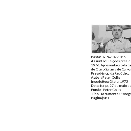
Pasta:
07942.077.015
Assunto:
Eleições presid
1976. Apresentação da c
de Otelo Saraiva de Carva
Presidência da República.
Autor:
Peter Collis
Inscrições:
Otelo, 1975
Data:
terça, 27 de maio d
Fundo:
Peter Collis
Tipo Documental:
Fotogr
Página(s):
1