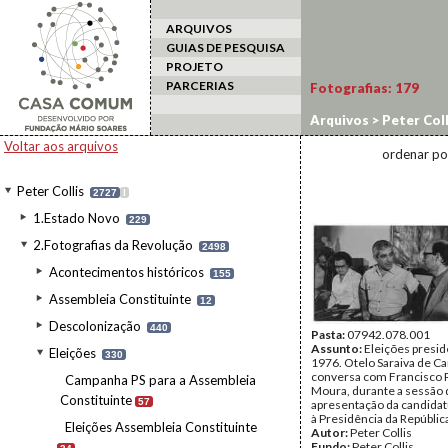
ARQUIVOS
GUIAS DE PESQUISA
PROJETO
PARCERIAS
Fotografias:
179
Arquivos
>
Peter Coll
Voltar aos arquivos
ordenar po
Peter Collis
2727
I
1.Estado Novo
229
2.Fotografias da Revolução
2498
Acontecimentos históricos
155
Assembleia Constituinte
12
Descolonização
440
Pasta:
07942.078.001
Assunto:
Eleições presid
Eleições
330
1976. Otelo Saraiva de Ca
conversa com Francisco 
Campanha PS para a Assembleia
Moura, durante a sessão 
Constituinte
57
apresentação da candidat
à Presidência da Repúblic
Eleições Assembleia Constituinte
Autor:
Peter Collis
Fundo:
Peter Collis