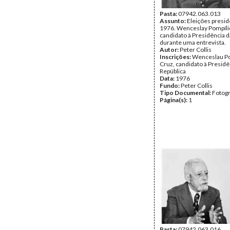
Pasta:
07942.063.013
Assunto:
Eleições presid
1976. Wenceslay Pompílio
candidato à Presidência d
durante uma entrevista.
Autor:
Peter Collis
Inscrições:
Wenceslau Po
Cruz, candidato à Presidê
República
Data:
1976
Fundo:
Peter Collis
Tipo Documental:
Fotogr
Página(s):
1
Pasta:
07942.063.016