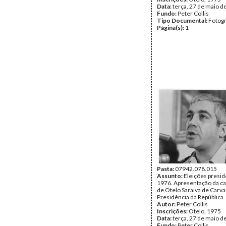
Data:
terça, 27 de maio d
Fundo:
Peter Collis
Tipo Documental:
Fotogr
Página(s):
1
Pasta:
07942.078.015
Assunto:
Eleições presid
1976. Apresentação da c
de Otelo Saraiva de Carva
Presidência da República.
Autor:
Peter Collis
Inscrições:
Otelo, 1975
Data:
terça, 27 de maio d
Fundo:
Peter Collis