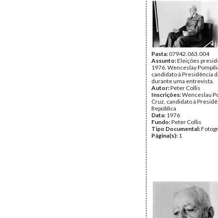
Pasta:
07942.063.004
Assunto:
Eleições presid
1976. Wenceslay Pompílio
candidato à Presidência d
durante uma entrevista.
Autor:
Peter Collis
Inscrições:
Wenceslau Po
Cruz, candidato à Presidê
República
Data:
1976
Fundo:
Peter Collis
Tipo Documental:
Fotogr
Página(s):
1