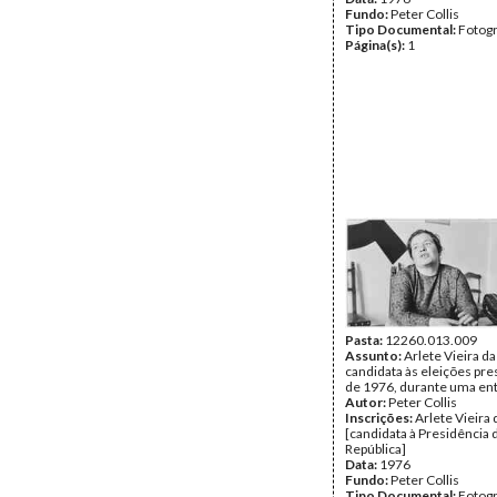
Fundo:
Peter Collis
Tipo Documental:
Fotogr
Página(s):
1
Pasta:
12260.013.009
Assunto:
Arlete Vieira da 
candidata às eleições pre
de 1976, durante uma ent
Autor:
Peter Collis
Inscrições:
Arlete Vieira 
[candidata à Presidência 
República]
Data:
1976
Fundo:
Peter Collis
Tipo Documental:
Fotogr