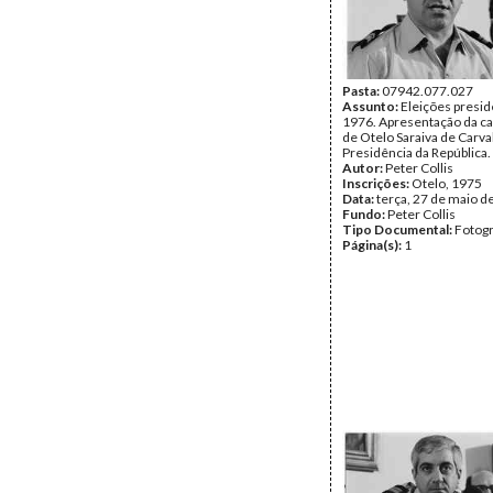
Pasta:
07942.077.027
Assunto:
Eleições presid
1976. Apresentação da c
de Otelo Saraiva de Carva
Presidência da República.
Autor:
Peter Collis
Inscrições:
Otelo, 1975
Data:
terça, 27 de maio d
Fundo:
Peter Collis
Tipo Documental:
Fotogr
Página(s):
1