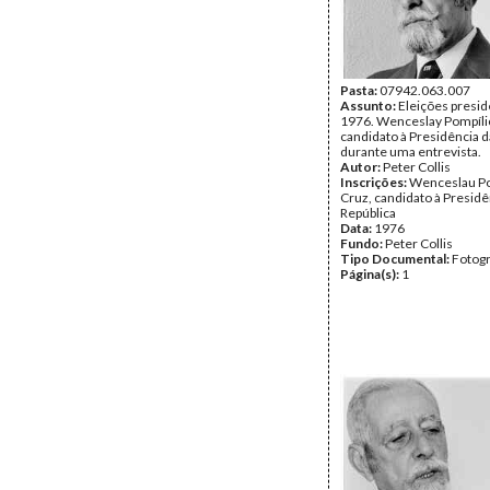
Pasta:
07942.063.007
Assunto:
Eleições presid
1976. Wenceslay Pompílio
candidato à Presidência d
durante uma entrevista.
Autor:
Peter Collis
Inscrições:
Wenceslau Po
Cruz, candidato à Presidê
República
Data:
1976
Fundo:
Peter Collis
Tipo Documental:
Fotogr
Página(s):
1