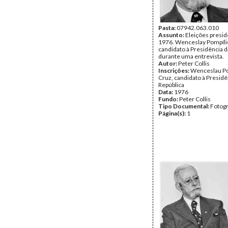
Pasta:
07942.063.010
Assunto:
Eleições presid
1976. Wenceslay Pompílio
candidato à Presidência d
durante uma entrevista.
Autor:
Peter Collis
Inscrições:
Wenceslau Po
Cruz, candidato à Presidê
República
Data:
1976
Fundo:
Peter Collis
Tipo Documental:
Fotogr
Página(s):
1