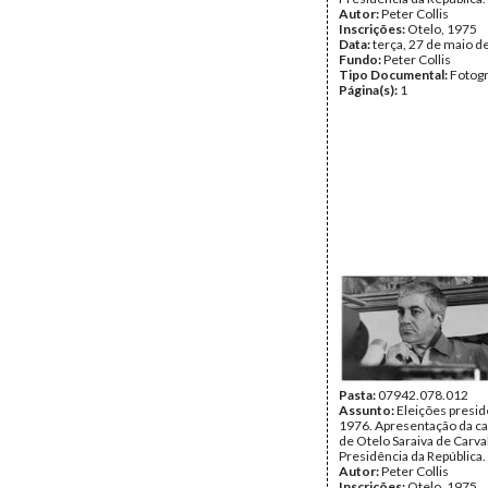
Autor:
Peter Collis
Inscrições:
Otelo, 1975
Data:
terça, 27 de maio d
Fundo:
Peter Collis
Tipo Documental:
Fotogr
Página(s):
1
Pasta:
07942.078.012
Assunto:
Eleições presid
1976. Apresentação da c
de Otelo Saraiva de Carva
Presidência da República.
Autor:
Peter Collis
Inscrições:
Otelo, 1975