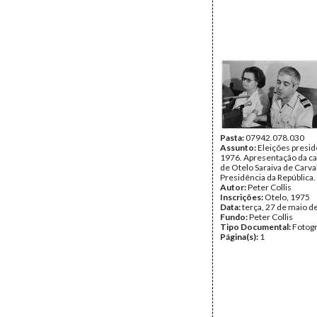
Pasta:
07942.078.030
Assunto:
Eleições presid
1976. Apresentação da c
de Otelo Saraiva de Carva
Presidência da República.
Autor:
Peter Collis
Inscrições:
Otelo, 1975
Data:
terça, 27 de maio d
Fundo:
Peter Collis
Tipo Documental:
Fotogr
Página(s):
1