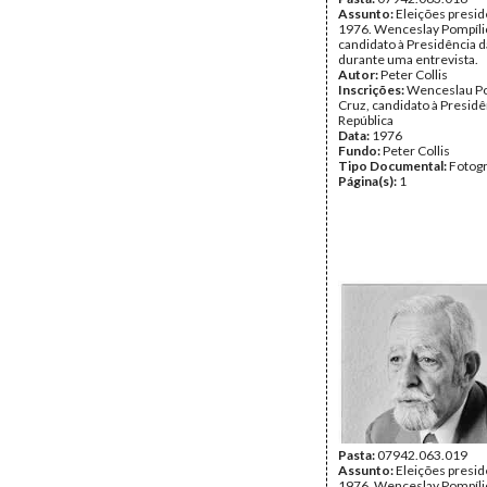
Assunto:
Eleições presid
1976. Wenceslay Pompílio
candidato à Presidência d
durante uma entrevista.
Autor:
Peter Collis
Inscrições:
Wenceslau Po
Cruz, candidato à Presidê
República
Data:
1976
Fundo:
Peter Collis
Tipo Documental:
Fotogr
Página(s):
1
Pasta:
07942.063.019
Assunto:
Eleições presid
1976. Wenceslay Pompílio