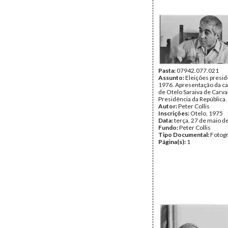
Pasta:
07942.077.021
Assunto:
Eleições presid
1976. Apresentação da c
de Otelo Saraiva de Carva
Presidência da República.
Autor:
Peter Collis
Inscrições:
Otelo, 1975
Data:
terça, 27 de maio d
Fundo:
Peter Collis
Tipo Documental:
Fotogr
Página(s):
1