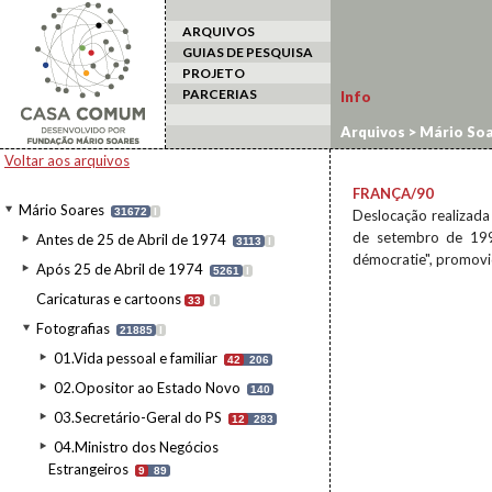
ARQUIVOS
GUIAS DE PESQUISA
PROJETO
PARCERIAS
Info
Arquivos
>
Mário Soa
estrangeiro
>
França
Voltar aos arquivos
FRANÇA/90
Mário Soares
31672
I
Deslocação realizada
de setembro de 1990
Antes de 25 de Abril de 1974
3113
I
démocratie", promovi
Após 25 de Abril de 1974
5261
I
Caricaturas e cartoons
33
I
Fotografias
21885
I
01.Vida pessoal e familiar
42
206
02.Opositor ao Estado Novo
140
03.Secretário-Geral do PS
12
283
04.Ministro dos Negócios
Estrangeiros
9
89