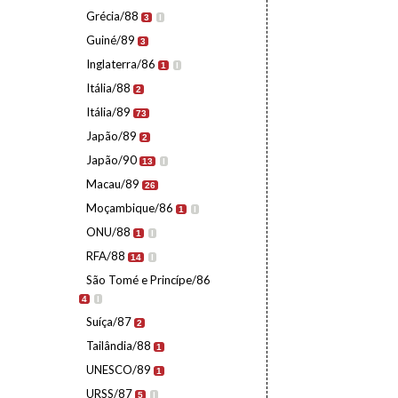
Grécia/88
3
I
Guiné/89
3
Inglaterra/86
1
I
Itália/88
2
Itália/89
73
Japão/89
2
Japão/90
13
I
Macau/89
26
Moçambique/86
1
I
ONU/88
1
I
RFA/88
14
I
São Tomé e Princípe/86
4
I
Suíça/87
2
Tailândia/88
1
UNESCO/89
1
URSS/87
5
I