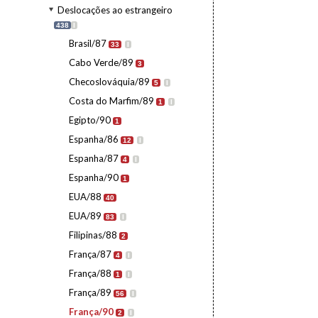
Deslocações ao estrangeiro
438
I
Brasil/87
33
I
Cabo Verde/89
3
Checoslováquia/89
5
I
Costa do Marfim/89
1
I
Egipto/90
1
Espanha/86
12
I
Espanha/87
4
I
Espanha/90
1
EUA/88
40
EUA/89
83
I
Filipinas/88
2
França/87
4
I
França/88
1
I
França/89
56
I
França/90
2
I