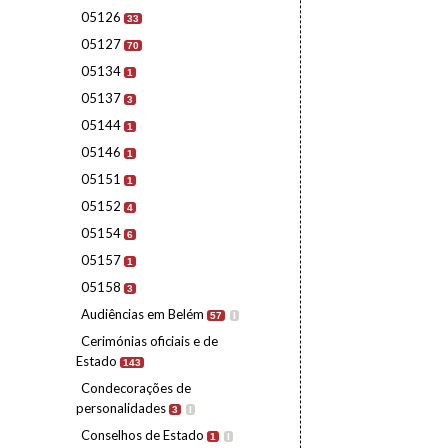
05126
33
05127
70
05134
1
05137
3
05144
1
05146
1
05151
1
05152
4
05154
6
05157
1
05158
3
Audiências em Belém
57
I
Cerimónias oficiais e de
Estado
143
Condecorações de
personalidades
3
I
Conselhos de Estado
1
I