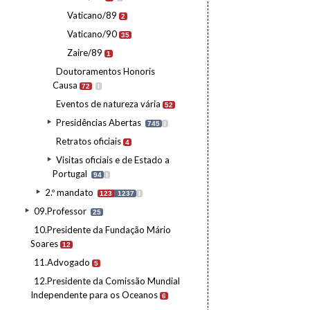
Vaticano/89
2
Vaticano/90
35
Zaire/89
1
Doutoramentos Honoris
Causa
72
I
Eventos de natureza vária
52
Presidências Abertas
745
I
Retratos oficiais
4
Visitas oficiais e de Estado a
Portugal
94
I
2.º mandato
123
1237
I
09.Professor
25
10.Presidente da Fundação Mário
Soares
12
11.Advogado
5
12.Presidente da Comissão Mundial
Independente para os Oceanos
6