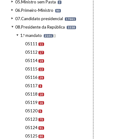
05.Ministro sem Pasta
2
06.Primeiro-Ministro
90
07.Candidato presidencial
17661
08.Presidente da República
3338
1.º mandato
2101
I
05111
11
05112
17
05114
19
05115
12
05116
29
05117
3
05118
10
05119
16
05120
5
05123
75
05124
91
05125
80