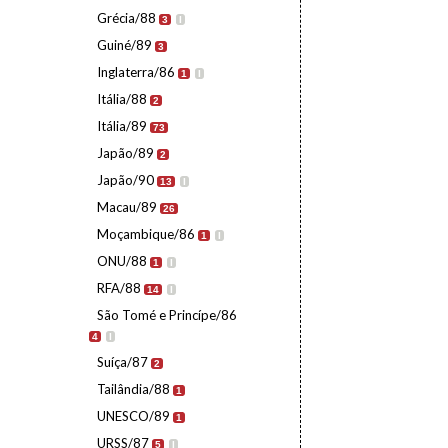
Grécia/88
3
I
Guiné/89
3
Inglaterra/86
1
I
Itália/88
2
Itália/89
73
Japão/89
2
Japão/90
13
I
Macau/89
26
Moçambique/86
1
I
ONU/88
1
I
RFA/88
14
I
São Tomé e Princípe/86
4
I
Suíça/87
2
Tailândia/88
1
UNESCO/89
1
URSS/87
5
I