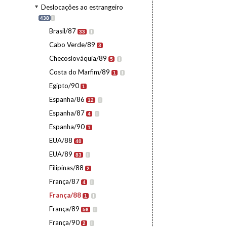
Deslocações ao estrangeiro
438
I
Brasil/87
33
I
Cabo Verde/89
3
Checoslováquia/89
5
I
Costa do Marfim/89
1
I
Egipto/90
1
Espanha/86
12
I
Espanha/87
4
I
Espanha/90
1
EUA/88
40
EUA/89
83
I
Filipinas/88
2
França/87
4
I
França/88
1
I
França/89
56
I
França/90
2
I