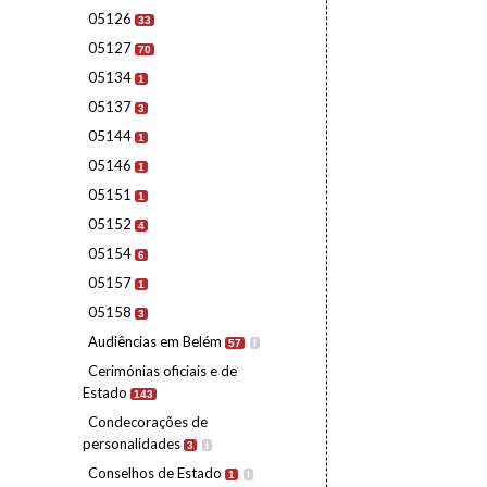
05126
33
05127
70
05134
1
05137
3
05144
1
05146
1
05151
1
05152
4
05154
6
05157
1
05158
3
Audiências em Belém
57
I
Cerimónias oficiais e de
Estado
143
Condecorações de
personalidades
3
I
Conselhos de Estado
1
I