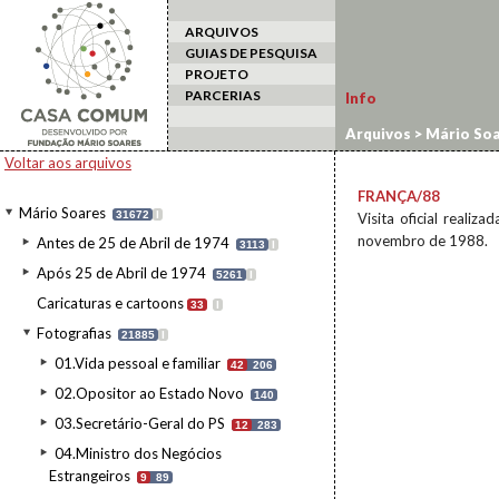
ARQUIVOS
GUIAS DE PESQUISA
PROJETO
PARCERIAS
Info
Arquivos
>
Mário Soa
estrangeiro
>
França
Voltar aos arquivos
FRANÇA/88
Mário Soares
31672
I
Visita oficial reali
novembro de 1988.
Antes de 25 de Abril de 1974
3113
I
Após 25 de Abril de 1974
5261
I
Caricaturas e cartoons
33
I
Fotografias
21885
I
01.Vida pessoal e familiar
42
206
02.Opositor ao Estado Novo
140
03.Secretário-Geral do PS
12
283
04.Ministro dos Negócios
Estrangeiros
9
89