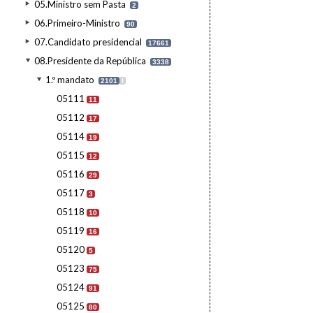
05.Ministro sem Pasta
2
06.Primeiro-Ministro
90
07.Candidato presidencial
17661
08.Presidente da República
3338
1.º mandato
2101
I
05111
11
05112
17
05114
19
05115
12
05116
29
05117
3
05118
10
05119
16
05120
5
05123
75
05124
91
05125
80