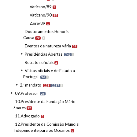
Vaticano/89
2
Vaticano/90
35
Zaire/89
1
Doutoramentos Honoris
Causa
72
I
Eventos de natureza vária
52
Presidências Abertas
745
I
Retratos oficiais
4
Visitas oficiais e de Estado a
Portugal
94
I
2.º mandato
123
1237
I
09.Professor
25
10.Presidente da Fundação Mário
Soares
12
11.Advogado
5
12.Presidente da Comissão Mundial
Independente para os Oceanos
6