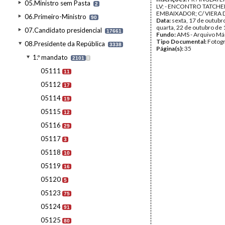
05.Ministro sem Pasta
2
LV; - ENCONTRO TATCHER
EMBAIXADOR; C/ VIERA D
06.Primeiro-Ministro
90
Data:
sexta, 17 de outubr
quarta, 22 de outubro de
07.Candidato presidencial
17661
Fundo:
AMS - Arquivo Má
Tipo Documental:
Fotogr
08.Presidente da República
3338
Página(s):
35
1.º mandato
2101
I
05111
11
05112
17
05114
19
05115
12
05116
29
05117
3
05118
10
05119
16
05120
5
05123
75
05124
91
05125
80