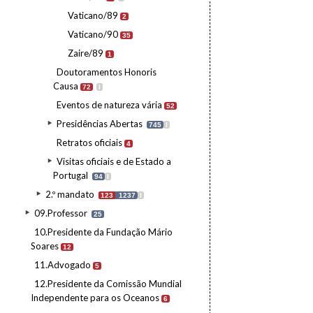
Vaticano/89
2
Vaticano/90
35
Zaire/89
1
Doutoramentos Honoris
Causa
72
I
Eventos de natureza vária
52
Presidências Abertas
745
I
Retratos oficiais
4
Visitas oficiais e de Estado a
Portugal
94
I
2.º mandato
123
1237
I
09.Professor
25
10.Presidente da Fundação Mário
Soares
12
11.Advogado
5
12.Presidente da Comissão Mundial
Independente para os Oceanos
6