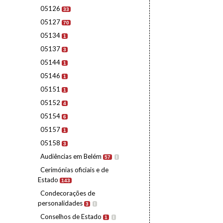
05126
33
05127
70
05134
1
05137
3
05144
1
05146
1
05151
1
05152
4
05154
6
05157
1
05158
3
Audiências em Belém
57
I
Cerimónias oficiais e de
Estado
143
Condecorações de
personalidades
3
I
Conselhos de Estado
1
I