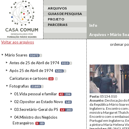
ARQUIVOS
GUIAS DE PESQUISA
PROJETO
PARCERIAS
Info
Arquivos
>
Mário Soa
estrangeiro
>
Inglate
Voltar aos arquivos
ordenar po
Mário Soares
31672
I
Antes de 25 de Abril de 1974
3113
I
Após 25 de Abril de 1974
5261
I
Caricaturas e cartoons
33
I
Fotografias
21885
I
01.Vida pessoal e familiar
42
206
Pasta:
05134.010
Assunto:
Deslocação do 
02.Opositor ao Estado Novo
140
da República Mário Soares
Inglaterra. Encontro com 
03.Secretário-Geral do PS
12
283
ministra Margaret Thatch
Encontro com o embaixa
04.Ministro dos Negócios
Portugal em Inglaterra; 
Estrangeiros
9
89
a pintora Maria Helena Vie
Inscrições:
PR / INGLATE