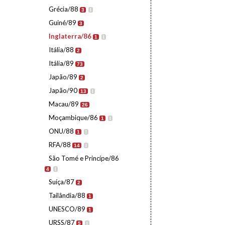
Grécia/88
3
I
Guiné/89
3
Inglaterra/86
1
I
Itália/88
2
Itália/89
73
Japão/89
2
Japão/90
13
I
Macau/89
26
Moçambique/86
1
I
ONU/88
1
I
RFA/88
14
I
São Tomé e Princípe/86
4
I
Suíça/87
2
Tailândia/88
1
UNESCO/89
1
URSS/87
5
I