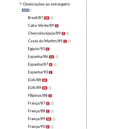
Deslocações ao estrangeiro
438
I
Brasil/87
33
I
Cabo Verde/89
3
Checoslováquia/89
5
I
Costa do Marfim/89
1
I
Egipto/90
1
Espanha/86
12
I
Espanha/87
4
I
Espanha/90
1
EUA/88
40
EUA/89
83
I
Filipinas/88
2
França/87
4
I
França/88
1
I
França/89
56
I
França/90
2
I