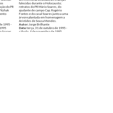
ios
falecidas durante o Holocausto;
cução do PR
retratos do PR Mário Soares, do
Yitzhak
ajudante de campo Cap. Rogério
mento
Fontes e do casal Soares junto a uma
árvore plantada em homenagem a
Aristides de Sousa Mendes.
de 1995 -
Autor:
Jorge Brilhante
 1995
Data:
terça, 31 de outubro de 1995 -
o Soares
sábado, 4 de novembro de 1995
fias
Fundo:
AMS - Arquivo Mário Soares
Tipo Documental:
Fotografias
Página(s):
34