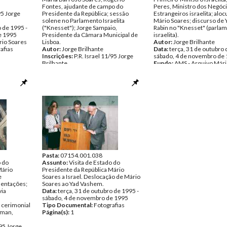
Fontes, ajudante de campo do
Peres, Ministro dos Negóc
95 Jorge
Presidente da República; sessão
Estrangeiros israelita; alo
solene no Parlamento Israelita
Mário Soares; discurso de 
o de 1995 -
("Knesset"); Jorge Sampaio,
Rabin no "Knesset" (parla
e 1995
Presidente da Câmara Municipal de
israelita).
rio Soares
Lisboa.
Autor:
Jorge Brilhante
afias
Autor:
Jorge Brilhante
Data:
terça, 31 de outubro 
Inscrições:
P.R. Israel 11/95 Jorge
sábado, 4 de novembro de
Brilhante
Fundo:
AMS - Arquivo Mári
Data:
terça, 31 de outubro de 1995 -
Tipo Documental:
Fotogra
sábado, 4 de novembro de 1995
Página(s):
36
Fundo:
AMS - Arquivo Mário Soares
Tipo Documental:
Fotografias
Página(s):
36
Pasta:
07154.001.038
o do
Assunto:
Visita de Estado do
Mário
Presidente da República Mário
e
Soares a Israel. Deslocação de Mário
mentações;
Soares ao Yad Vashem.
via
Data:
terça, 31 de outubro de 1995 -
sábado, 4 de novembro de 1995
; cerimonial
Tipo Documental:
Fotografias
zman,
Página(s):
1
/95 Jorge