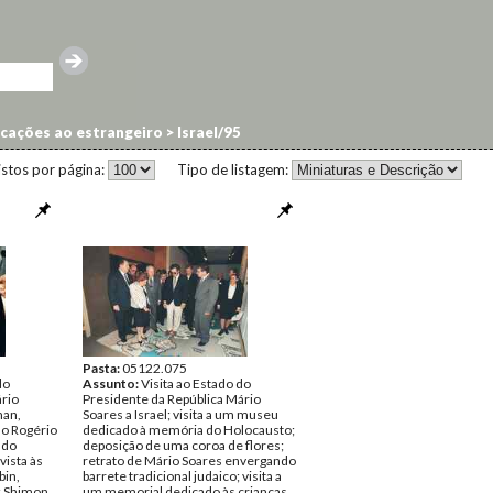
cações ao estrangeiro
>
Israel/95
istos por página:
Tipo de listagem:
Pasta:
05122.075
do
Assunto:
Visita ao Estado do
ário
Presidente da República Mário
man,
Soares a Israel; visita a um museu
ão Rogério
dedicado à memória do Holocausto;
 do
deposição de uma coroa de flores;
vista às
retrato de Mário Soares envergando
bin,
barrete tradicional judaico; visita a
a; Shimon
um memorial dedicado às crianças