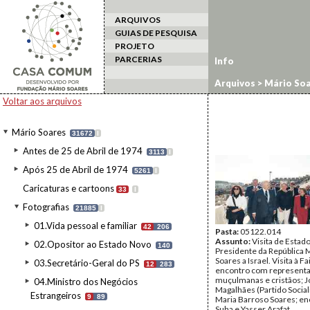
ARQUIVOS
GUIAS DE PESQUISA
PROJETO
PARCERIAS
Info
Arquivos
>
Mário Soa
Voltar aos arquivos
Mário Soares
31672
I
Antes de 25 de Abril de 1974
3113
I
Após 25 de Abril de 1974
5261
I
Caricaturas e cartoons
33
I
Fotografias
21885
I
01.Vida pessoal e familiar
42
206
Pasta:
05122.014
Assunto:
Visita de Estad
02.Opositor ao Estado Novo
140
Presidente da República 
Soares a Israel. Visita à F
03.Secretário-Geral do PS
12
283
encontro com represent
muçulmanas e cristãos; J
04.Ministro dos Negócios
Magalhães (Partido Sociali
Estrangeiros
9
89
Maria Barroso Soares; e
Suha e Yasser Arafat.