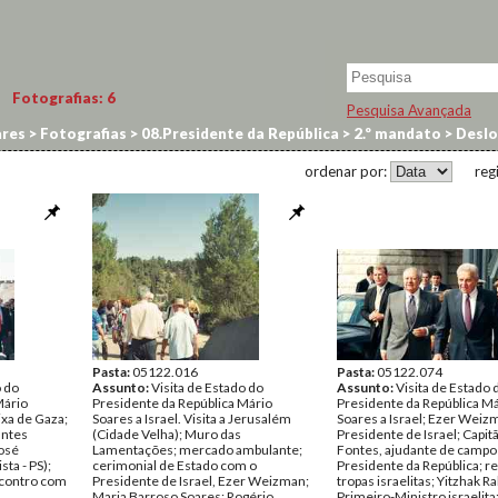
Fotografias:
6
Pesquisa Avançada
res
>
Fotografias
>
08.Presidente da República
>
2.º mandato
>
Deslo
ordenar por:
reg
Pasta:
05122.016
Pasta:
05122.074
o do
Assunto:
Visita de Estado do
Assunto:
Visita de Estado 
Mário
Presidente da República Mário
Presidente da República M
aixa de Gaza;
Soares a Israel. Visita a Jerusalém
Soares a Israel; Ezer Weiz
antes
(Cidade Velha); Muro das
Presidente de Israel; Capit
osé
Lamentações; mercado ambulante;
Fontes, ajudante de campo
sta - PS);
cerimonial de Estado com o
Presidente da República; re
ncontro com
Presidente de Israel, Ezer Weizman;
tropas israelitas; Yitzhak Ra
Maria Barroso Soares; Rogério
Primeiro-Ministro israelit