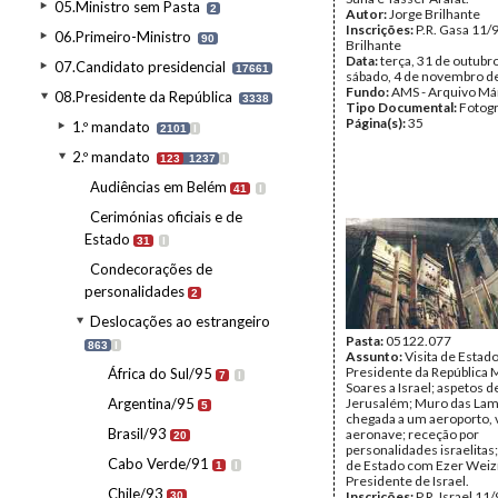
05.Ministro sem Pasta
2
Autor:
Jorge Brilhante
Inscrições:
P.R. Gasa 11/
06.Primeiro-Ministro
90
Brilhante
Data:
terça, 31 de outubr
07.Candidato presidencial
17661
sábado, 4 de novembro d
Fundo:
AMS - Arquivo Má
08.Presidente da República
3338
Tipo Documental:
Fotogr
Página(s):
35
1.º mandato
2101
I
2.º mandato
123
1237
I
Audiências em Belém
41
I
Cerimónias oficiais e de
Estado
31
I
Condecorações de
personalidades
2
Deslocações ao estrangeiro
Pasta:
05122.077
863
I
Assunto:
Visita de Estad
Presidente da República 
África do Sul/95
7
I
Soares a Israel; aspetos d
Argentina/95
Jerusalém; Muro das La
5
chegada a um aeroporto, 
Brasil/93
aeronave; receção por
20
personalidades israelitas
Cabo Verde/91
de Estado com Ezer Wei
1
I
Presidente de Israel.
Chile/93
Inscrições:
P.R. Israel 11
30