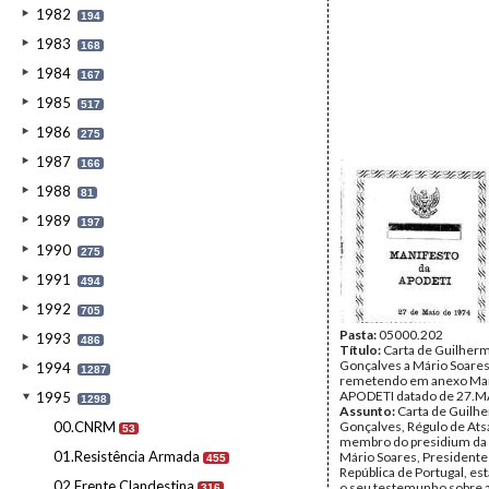
1982
194
1983
168
1984
167
1985
517
1986
275
1987
166
1988
81
1989
197
1990
275
1991
494
1992
705
Pasta:
05000.202
1993
486
Título:
Carta de Guilher
Gonçalves a Mário Soares
1994
1287
remetendo em anexo Man
APODETI datado de 27.M
1995
1298
Assunto:
Carta de Guilh
00.CNRM
Gonçalves, Régulo de Ats
53
membro do presidium da
01.Resistência Armada
Mário Soares, Presidente
455
República de Portugal, e
02.Frente Clandestina
o seu testemunho sobre a
316