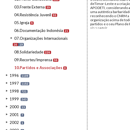
deTimor-Leste e a criaçã
03.Frente Externa
APODETI, considerando a
39
uma autêntica barbaridad
04.Resistência Juvenil
93
reconhecendo o CNRM a
organização acima de tod
05.Igreja
9
partidos e o seu Plano de 
via a seguir
06.Documentação Indonésia
21
Data:
Sexta, 19 de Maio d
Fundo:
Arquivo da Resist
07.Organizações Internacionais
Timorense - Ramos-Hort
Tipo Documental:
Docum
16
19
Página(s):
13
08.Solidariedade
226
09.Recortes/Imprensa
59
10.Partidos e Associações
8
1996
1109
1997
1152
1998
721
1999
243
2000
13
2001
7
2002
1