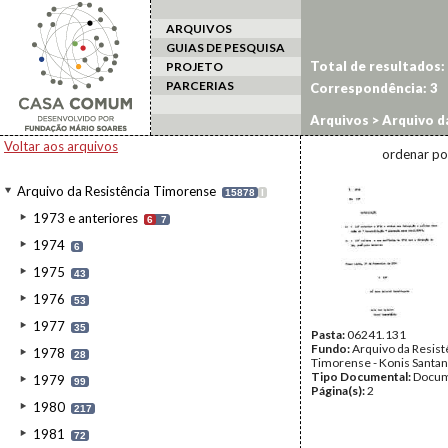
ARQUIVOS
GUIAS DE PESQUISA
Total de resultados:
PROJETO
PARCERIAS
Correspondência:
3
Arquivos
>
Arquivo d
Voltar aos arquivos
ordenar po
Arquivo da Resistência Timorense
15878
I
1973 e anteriores
6
7
1974
6
1975
43
1976
53
1977
35
Pasta:
06241.131
Fundo:
Arquivo da Resist
1978
28
Timorense - Konis Santa
Tipo Documental:
Docum
1979
99
Página(s):
2
1980
217
1981
72