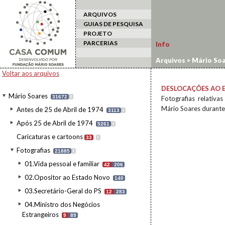
ARQUIVOS
GUIAS DE PESQUISA
PROJETO
PARCERIAS
Info
Arquivos
>
Mário Soa
estrangeiro
Voltar aos arquivos
DESLOCAÇÕES AO 
Mário Soares
31672
I
Fotografias relativa
Mário Soares durante
Antes de 25 de Abril de 1974
3113
I
Após 25 de Abril de 1974
5261
I
Caricaturas e cartoons
33
I
Fotografias
21885
I
01.Vida pessoal e familiar
42
206
02.Opositor ao Estado Novo
140
03.Secretário-Geral do PS
12
283
04.Ministro dos Negócios
Estrangeiros
9
89