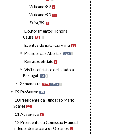
Vaticano/89
2
Vaticano/90
35
Zaire/89
1
Doutoramentos Honoris
Causa
72
I
Eventos de natureza vária
52
Presidências Abertas
745
I
Retratos oficiais
4
Visitas oficiais e de Estado a
Portugal
94
I
2.º mandato
123
1237
I
09.Professor
25
10.Presidente da Fundação Mário
Soares
12
11.Advogado
5
12.Presidente da Comissão Mundial
Independente para os Oceanos
6