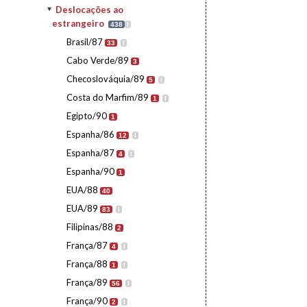
Deslocações ao
estrangeiro
438
I
Brasil/87
33
I
Cabo Verde/89
3
Checoslováquia/89
5
I
Costa do Marfim/89
1
I
Egipto/90
1
Espanha/86
12
I
Espanha/87
4
I
Espanha/90
1
EUA/88
40
EUA/89
83
I
Filipinas/88
2
França/87
4
I
França/88
1
I
França/89
56
I
França/90
2
I