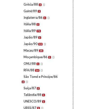
Grécia/88
3
I
Guiné/89
3
Inglaterra/86
1
I
Itália/88
2
Itália/89
73
Japão/89
2
Japão/90
13
I
Macau/89
26
Moçambique/86
1
I
ONU/88
1
I
RFA/88
14
I
São Tomé e Princípe/86
4
I
Suíça/87
2
Tailândia/88
1
UNESCO/89
1
URSS/87
5
I