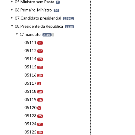
05.Ministro sem Pasta
2
06.Primeiro-Ministro
90
07.Candidato presidencial
17661
08.Presidente da República
3338
1.º mandato
2101
I
05111
11
05112
17
05114
19
05115
12
05116
29
05117
3
05118
10
05119
16
05120
5
05123
75
05124
91
05125
80