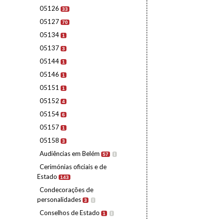
05126
33
05127
70
05134
1
05137
3
05144
1
05146
1
05151
1
05152
4
05154
6
05157
1
05158
3
Audiências em Belém
57
I
Cerimónias oficiais e de
Estado
143
Condecorações de
personalidades
3
I
Conselhos de Estado
1
I