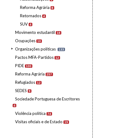
Reforma Agrária
8
Retornados
4
SUV
4
Movimento estudantil
18
Ocupações
10
Organizações políticas
133
Pactos MFA-Partidos
12
PIDE
100
Reforma Agrária
257
Refugiados
12
SEDES
9
Sociedade Portuguesa de Escritores
4
Violência política
74
Visitas oficiais e de Estado
19