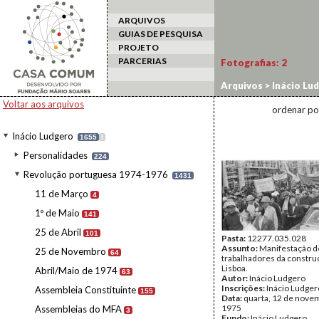
ARQUIVOS
GUIAS DE PESQUISA
PROJETO
PARCERIAS
Fotografias:
2
Arquivos
>
Inácio Lu
Voltar aos arquivos
ordenar po
Inácio Ludgero
1655
I
Personalidades
224
Revolução portuguesa 1974-1976
1431
11 de Março
4
1º de Maio
141
25 de Abril
101
Pasta:
12277.035.028
Assunto:
Manifestação d
25 de Novembro
64
trabalhadores da construç
Lisboa.
Abril/Maio de 1974
63
Autor:
Inácio Ludgero
Inscrições:
Inácio Ludger
Assembleia Constituinte
155
Data:
quarta, 12 de nove
1975
Assembleias do MFA
3
Fundo:
Inácio Ludgero