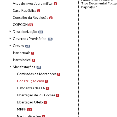
Atos de investidura militar
Tipo Documental:
Fotogr
5
Página(s):
1
Caso República
9
Conselho da Revolução
2
COPCON
24
Descolonização
31
Governos Provisórios
85
Greves
44
Intelectuais
3
Intersindical
2
Manifestações
47
Comissões de Moradores
2
Construção civil
2
Deficientes das FA
3
Libertação de Rui Gomes
7
Libertação Otelo
3
MRPP
13
Nacionalizações
1