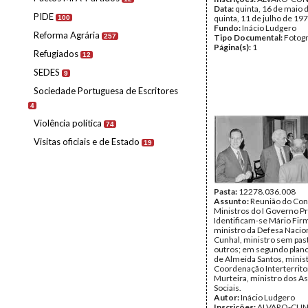
Data:
quinta, 16 de maio 
PIDE
quinta, 11 de julho de 19
100
Fundo:
Inácio Ludgero
Reforma Agrária
257
Tipo Documental:
Fotogr
Página(s):
1
Refugiados
12
SEDES
9
Sociedade Portuguesa de Escritores
4
Violência política
74
Visitas oficiais e de Estado
19
Pasta:
12278.036.008
Assunto:
Reunião do Con
Ministros do I Governo Pr
Identificam-se Mário Fir
ministro da Defesa Nacion
Cunhal, ministro sem past
outros; em segundo plano
de Almeida Santos, minis
Coordenação Interterritor
Murteira, ministro dos A
Sociais.
Autor:
Inácio Ludgero
Inscrições:
ALVARO-CU