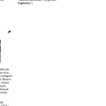
Página(s):
1
elho de
visório.
no Miguel,
l, Álvaro
 e Raul
cação
 Manuel
mento
HAL
 1974 -