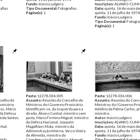
Fundo:
Inácio Ludgero
Inscrições:
ALVARO-CUN
afias
Tipo Documental:
Fotografias
Data:
quinta, 16 de maio de
Página(s):
1
quinta, 11 de julho de 1974
Fundo:
Inácio Ludgero
Tipo Documental:
Fotogra
Página(s):
1
Pasta:
12278.036.005
Pasta:
12278.036.006
selho de
Assunto:
Reunião do Conselho de
Assunto:
Reunião do Cons
ovisório.
Ministros do I Governo Provisório.
Ministros do I Governo Pro
ros, Mário
Identificam-se, da esquerda para a
Adelino da Palma Carlos, p
 da Defesa
direita, Álvaro Cunhal, ministro sem
ministro.
eida Santos,
pasta, Mário Firmino Miguel, ministro
Autor:
Inácio Ludgero
da Defesa Nacional, Joaquim
Inscrições:
ALVARO-CUN
nhal,
Magalhães Mota, ministro da
Data:
quinta, 16 de maio de
Administração Interna, Vasco Vieira
quinta, 11 de julho de 1974
de Almeida, ministro da
Fundo:
Inácio Ludgero
NHAL
Coordenação Económica, Manuel
Tipo Documental:
Fotogra