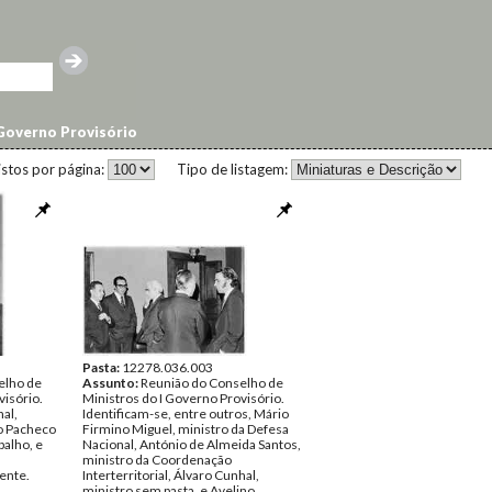
Governo Provisório
istos por página:
Tipo de listagem:
Pasta:
12278.036.003
elho de
Assunto:
Reunião do Conselho de
visório.
Ministros do I Governo Provisório.
al,
Identificam-se, entre outros, Mário
no Pacheco
Firmino Miguel, ministro da Defesa
balho, e
Nacional, António de Almeida Santos,
ministro da Coordenação
ente.
Interterritorial, Álvaro Cunhal,
ministro sem pasta, e Avelino