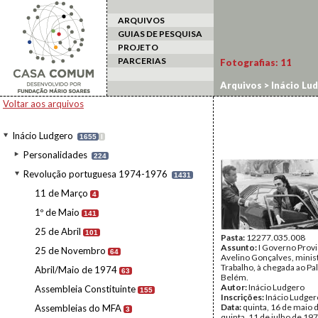
ARQUIVOS
GUIAS DE PESQUISA
PROJETO
PARCERIAS
Fotografias:
11
Arquivos
>
Inácio Lu
Voltar aos arquivos
Inácio Ludgero
1655
I
Personalidades
224
Revolução portuguesa 1974-1976
1431
11 de Março
4
1º de Maio
141
25 de Abril
101
Pasta:
12277.035.008
Assunto:
I Governo Provi
25 de Novembro
64
Avelino Gonçalves, minis
Trabalho, à chegada ao Pa
Abril/Maio de 1974
63
Belém.
Autor:
Inácio Ludgero
Assembleia Constituinte
155
Inscrições:
Inácio Ludger
Data:
quinta, 16 de maio 
Assembleias do MFA
3
quinta, 11 de julho de 19