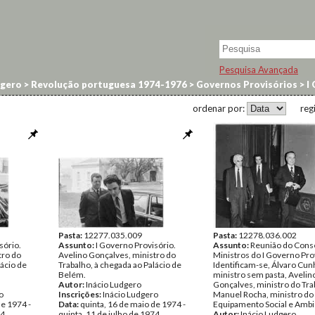
Pesquisa Avançada
dgero
>
Revolução portuguesa 1974-1976
>
Governos Provisórios
>
I 
ordenar por:
reg
Pasta:
12277.035.009
Pasta:
12278.036.002
sório.
Assunto:
I Governo Provisório.
Assunto:
Reunião do Cons
tro do
Avelino Gonçalves, ministro do
Ministros do I Governo Pro
lácio de
Trabalho, à chegada ao Palácio de
Identificam-se, Álvaro Cunh
Belém.
ministro sem pasta, Aveli
Autor:
Inácio Ludgero
Gonçalves, ministro do Tra
o
Inscrições:
Inácio Ludgero
Manuel Rocha, ministro do
de 1974 -
Data:
quinta, 16 de maio de 1974 -
Equipamento Social e Ambi
74
quinta, 11 de julho de 1974
Autor:
Inácio Ludgero