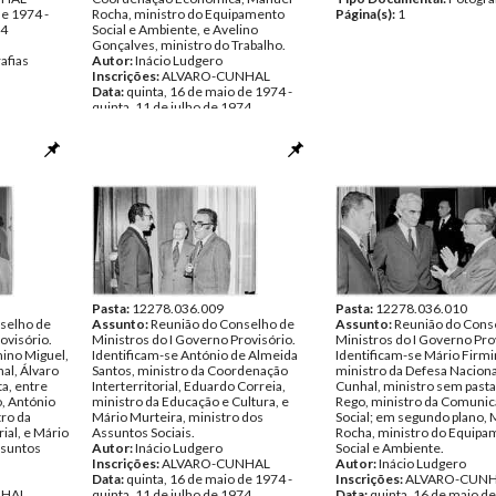
de 1974 -
Rocha, ministro do Equipamento
Página(s):
1
74
Social e Ambiente, e Avelino
Gonçalves, ministro do Trabalho.
afias
Autor:
Inácio Ludgero
Inscrições:
ALVARO-CUNHAL
Data:
quinta, 16 de maio de 1974 -
quinta, 11 de julho de 1974
Fundo:
Inácio Ludgero
Tipo Documental:
Fotografias
Página(s):
1
Pasta:
12278.036.009
Pasta:
12278.036.010
selho de
Assunto:
Reunião do Conselho de
Assunto:
Reunião do Cons
ovisório.
Ministros do I Governo Provisório.
Ministros do I Governo Pro
mino Miguel,
Identificam-se António de Almeida
Identificam-se Mário Firmi
al, Álvaro
Santos, ministro da Coordenação
ministro da Defesa Naciona
a, entre
Interterritorial, Eduardo Correia,
Cunhal, ministro sem pasta,
, António
ministro da Educação e Cultura, e
Rego, ministro da Comuni
tro da
Mário Murteira, ministro dos
Social; em segundo plano,
ial, e Mário
Assuntos Sociais.
Rocha, ministro do Equipa
ssuntos
Autor:
Inácio Ludgero
Social e Ambiente.
Inscrições:
ALVARO-CUNHAL
Autor:
Inácio Ludgero
Data:
quinta, 16 de maio de 1974 -
Inscrições:
ALVARO-CUN
NHAL
quinta, 11 de julho de 1974
Data:
quinta, 16 de maio de