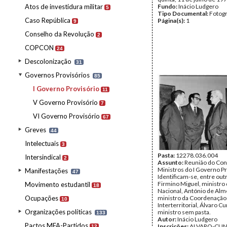
Atos de investidura militar
Fundo:
Inácio Ludgero
5
Tipo Documental:
Fotogr
Caso República
Página(s):
1
9
Conselho da Revolução
2
COPCON
24
Descolonização
31
Governos Provisórios
85
I Governo Provisório
11
V Governo Provisório
7
VI Governo Provisório
67
Greves
44
Intelectuais
3
Pasta:
12278.036.004
Intersindical
2
Assunto:
Reunião do Con
Ministros do I Governo Pr
Manifestações
47
Identificam-se, entre out
Firmino Miguel, ministro
Movimento estudantil
18
Nacional, António de Alm
Ocupações
ministro da Coordenação
10
Interterritorial, Álvaro Cu
Organizações políticas
ministro sem pasta.
133
Autor:
Inácio Ludgero
Pactos MFA-Partidos
Inscrições:
ALVARO-CU
12