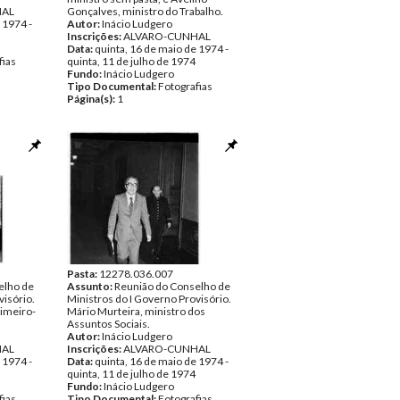
HAL
Gonçalves, ministro do Trabalho.
 1974 -
Autor:
Inácio Ludgero
Inscrições:
ALVARO-CUNHAL
Data:
quinta, 16 de maio de 1974 -
fias
quinta, 11 de julho de 1974
Fundo:
Inácio Ludgero
Tipo Documental:
Fotografias
Página(s):
1
Pasta:
12278.036.007
elho de
Assunto:
Reunião do Conselho de
visório.
Ministros do I Governo Provisório.
rimeiro-
Mário Murteira, ministro dos
Assuntos Sociais.
Autor:
Inácio Ludgero
HAL
Inscrições:
ALVARO-CUNHAL
 1974 -
Data:
quinta, 16 de maio de 1974 -
quinta, 11 de julho de 1974
Fundo:
Inácio Ludgero
fias
Tipo Documental:
Fotografias