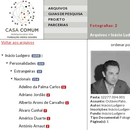
ARQUIVOS
GUIAS DE PESQUISA
PROJETO
PARCERIAS
Fotografias:
2
Arquivos
>
Inácio Lu
Voltar aos arquivos
ordenar po
Inácio Ludgero
1655
I
Personalidades
224
Estrangeiras
10
Nacionais
214
Adelino da Palma Carlos
11
Adriano Jordão
2
Pasta:
12277.034.001
Assunto:
Octávio Pato.
Alberto Arons de Carvalho
1
Autor:
Inácio Ludgero
Inscrições:
Inácio Ludger
Álvaro Cunhal
7
Fundo:
Inácio Ludgero
Tipo Documental:
Fotogr
Américo Duarte
1
Página(s):
1
António Arnaut
2