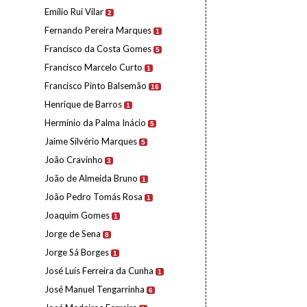
Emílio Rui Vilar
2
Fernando Pereira Marques
1
Francisco da Costa Gomes
5
Francisco Marcelo Curto
1
Francisco Pinto Balsemão
16
Henrique de Barros
1
Hermínio da Palma Inácio
5
Jaime Silvério Marques
5
João Cravinho
3
João de Almeida Bruno
1
João Pedro Tomás Rosa
1
Joaquim Gomes
1
Jorge de Sena
8
Jorge Sá Borges
1
José Luís Ferreira da Cunha
1
José Manuel Tengarrinha
6