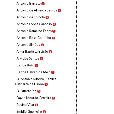
António Barreto
7
António de Almeida Santos
7
António de Spínola
5
António Lopes Cardoso
4
António Ramalho Eanes
1
António Rosa Coutinho
3
António Simões
1
Artur Baptista Beirão
1
Ary dos Santos
4
Carlos Brito
2
Carlos Galvão de Melo
1
D. António Ribeiro, Cardeal-
Patriarca de Lisboa
3
D. Duarte Pio
3
David Mourão-Ferreira
2
Eduíno Vilar
1
Emídio Guerreiro
1