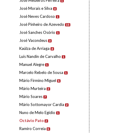
José Medeiros Ferreira
1
José Morais e Silva
4
José Neves Cardoso
1
José Pinheiro de Azevedo
15
José Sanches Osório
1
José Vacondeus
3
Kaúlza de Arriaga
4
Luís Nandin de Carvalho
1
Manuel Alegre
1
Marcelo Rebelo de Sousa
1
Mário Firmino Miguel
6
Mário Murteira
2
Mário Soares
7
Mário Sottomayor Cardia
2
Nuno de Melo Egídio
1
Octávio Pato
2
Ramiro Correia
6