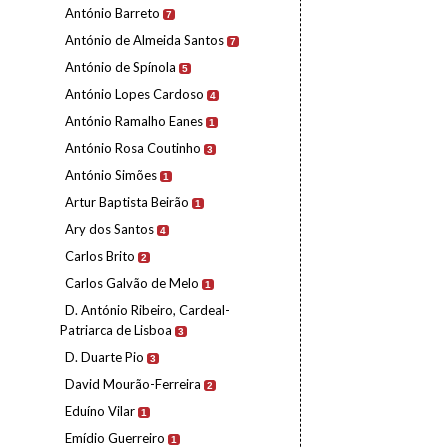
António Barreto
7
António de Almeida Santos
7
António de Spínola
5
António Lopes Cardoso
4
António Ramalho Eanes
1
António Rosa Coutinho
3
António Simões
1
Artur Baptista Beirão
1
Ary dos Santos
4
Carlos Brito
2
Carlos Galvão de Melo
1
D. António Ribeiro, Cardeal-
Patriarca de Lisboa
3
D. Duarte Pio
3
David Mourão-Ferreira
2
Eduíno Vilar
1
Emídio Guerreiro
1