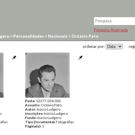
Pesquisa Avançada
dgero
>
Personalidades
>
Nacionais
>
Octávio Pato
ordenar por:
reg
Pasta:
12277.034.002
Assunto:
Octávio Pato.
Autor:
Inácio Ludgero
o
Inscrições:
Inácio Ludgero
Fundo:
Inácio Ludgero
afias
Tipo Documental:
Fotografias
Página(s):
1