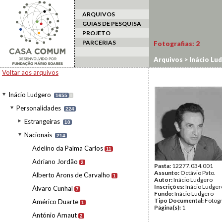
ARQUIVOS
GUIAS DE PESQUISA
PROJETO
PARCERIAS
Fotografias:
2
Arquivos
>
Inácio Lu
Voltar aos arquivos
Inácio Ludgero
1655
I
Personalidades
224
Estrangeiras
10
Nacionais
214
Adelino da Palma Carlos
11
Adriano Jordão
2
Pasta:
12277.034.001
Assunto:
Octávio Pato.
Alberto Arons de Carvalho
1
Autor:
Inácio Ludgero
Inscrições:
Inácio Ludger
Álvaro Cunhal
7
Fundo:
Inácio Ludgero
Tipo Documental:
Fotogr
Américo Duarte
1
Página(s):
1
António Arnaut
2