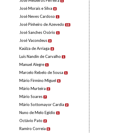
José Medeiros Ferreira
1
José Morais e Silva
4
José Neves Cardoso
1
José Pinheiro de Azevedo
15
José Sanches Osório
1
José Vacondeus
3
Kaúlza de Arriaga
4
Luís Nandin de Carvalho
1
Manuel Alegre
1
Marcelo Rebelo de Sousa
1
Mário Firmino Miguel
6
Mário Murteira
2
Mário Soares
7
Mário Sottomayor Cardia
2
Nuno de Melo Egídio
1
Octávio Pato
2
Ramiro Correia
6