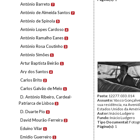
António Barreto
7
António de Almeida Santos
7
António de Spínola
5
António Lopes Cardoso
4
António Ramalho Eanes
1
António Rosa Coutinho
3
António Simões
1
Artur Baptista Beirão
1
Ary dos Santos
4
Carlos Brito
2
Carlos Galvão de Melo
1
Pasta:
12277.033.014
D. António Ribeiro, Cardeal-
Assunto:
Vasco Gonçalve
Patriarca de Lisboa
3
sua residência, na Avenid
Estados Unidos da Améri
D. Duarte Pio
3
Autor:
Inácio Ludgero
Fundo:
Inácio Ludgero
David Mourão-Ferreira
2
Tipo Documental:
Fotogr
Página(s):
1
Eduíno Vilar
1
Emídio Guerreiro
1