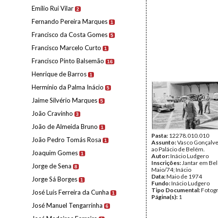
Emílio Rui Vilar
2
Fernando Pereira Marques
1
Francisco da Costa Gomes
5
Francisco Marcelo Curto
1
Francisco Pinto Balsemão
16
Henrique de Barros
1
Hermínio da Palma Inácio
5
Jaime Silvério Marques
5
João Cravinho
3
João de Almeida Bruno
1
Pasta:
12278.010.010
João Pedro Tomás Rosa
1
Assunto:
Vasco Gonçalve
ao Palácio de Belém.
Joaquim Gomes
1
Autor:
Inácio Ludgero
Inscrições:
Jantar em Be
Jorge de Sena
8
Maio/74; Inácio
Data:
Maio de 1974
Jorge Sá Borges
1
Fundo:
Inácio Ludgero
Tipo Documental:
Fotogr
José Luís Ferreira da Cunha
1
Página(s):
1
José Manuel Tengarrinha
6