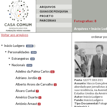
ARQUIVOS
GUIAS DE PESQUISA
PROJETO
PARCERIAS
Fotografias:
8
Arquivos
>
Inácio Lu
Voltar aos arquivos
ordenar po
Inácio Ludgero
1655
I
Personalidades
224
Estrangeiras
10
Nacionais
214
Adelino da Palma Carlos
11
Adriano Jordão
2
Pasta:
12277.033.011
Assunto:
Vasco Gonçalv
Alberto Arons de Carvalho
1
abordado por jornalistas à
sua residência, na Avenid
Álvaro Cunhal
7
Estados Unidos da Améri
Autor:
Inácio Ludgero
Américo Duarte
1
Fundo:
Inácio Ludgero
Tipo Documental:
Fotogr
António Arnaut
2
Página(s):
1