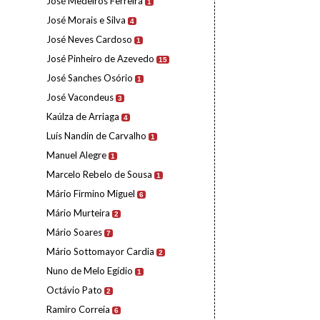
José Medeiros Ferreira
1
José Morais e Silva
4
José Neves Cardoso
1
José Pinheiro de Azevedo
15
José Sanches Osório
1
José Vacondeus
3
Kaúlza de Arriaga
4
Luís Nandin de Carvalho
1
Manuel Alegre
1
Marcelo Rebelo de Sousa
1
Mário Firmino Miguel
6
Mário Murteira
2
Mário Soares
7
Mário Sottomayor Cardia
2
Nuno de Melo Egídio
1
Octávio Pato
2
Ramiro Correia
6