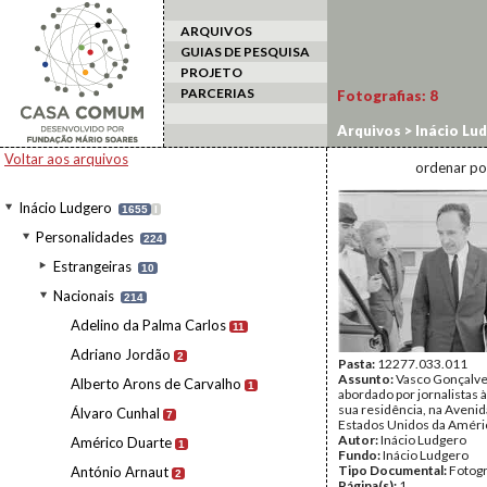
ARQUIVOS
GUIAS DE PESQUISA
PROJETO
PARCERIAS
Fotografias:
8
Arquivos
>
Inácio Lu
Voltar aos arquivos
ordenar po
Inácio Ludgero
1655
I
Personalidades
224
Estrangeiras
10
Nacionais
214
Adelino da Palma Carlos
11
Adriano Jordão
2
Pasta:
12277.033.011
Assunto:
Vasco Gonçalv
Alberto Arons de Carvalho
1
abordado por jornalistas à
sua residência, na Avenid
Álvaro Cunhal
7
Estados Unidos da Améri
Autor:
Inácio Ludgero
Américo Duarte
1
Fundo:
Inácio Ludgero
Tipo Documental:
Fotogr
António Arnaut
2
Página(s):
1