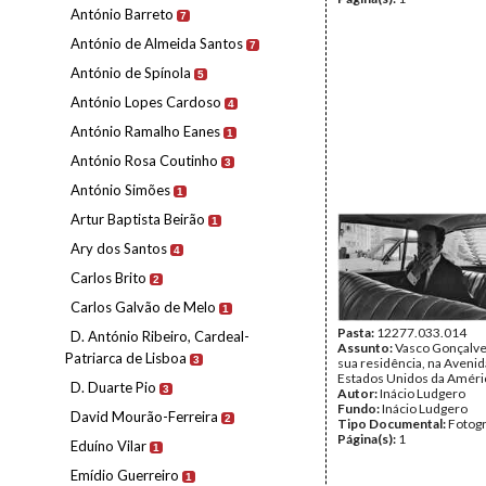
António Barreto
7
António de Almeida Santos
7
António de Spínola
5
António Lopes Cardoso
4
António Ramalho Eanes
1
António Rosa Coutinho
3
António Simões
1
Artur Baptista Beirão
1
Ary dos Santos
4
Carlos Brito
2
Carlos Galvão de Melo
1
Pasta:
12277.033.014
D. António Ribeiro, Cardeal-
Assunto:
Vasco Gonçalve
Patriarca de Lisboa
3
sua residência, na Avenid
Estados Unidos da Améri
D. Duarte Pio
3
Autor:
Inácio Ludgero
Fundo:
Inácio Ludgero
David Mourão-Ferreira
2
Tipo Documental:
Fotogr
Página(s):
1
Eduíno Vilar
1
Emídio Guerreiro
1