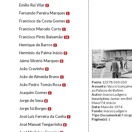
Emílio Rui Vilar
2
Fernando Pereira Marques
1
Francisco da Costa Gomes
5
Francisco Marcelo Curto
1
Francisco Pinto Balsemão
16
Henrique de Barros
1
Hermínio da Palma Inácio
5
Jaime Silvério Marques
5
João Cravinho
3
João de Almeida Bruno
1
Pasta:
12278.010.010
João Pedro Tomás Rosa
1
Assunto:
Vasco Gonçalve
ao Palácio de Belém.
Joaquim Gomes
1
Autor:
Inácio Ludgero
Inscrições:
Jantar em Be
Jorge de Sena
8
Maio/74; Inácio
Data:
Maio de 1974
Jorge Sá Borges
1
Fundo:
Inácio Ludgero
Tipo Documental:
Fotogr
José Luís Ferreira da Cunha
1
Página(s):
1
José Manuel Tengarrinha
6