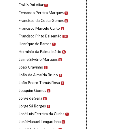
Emílio Rui Vilar
2
Fernando Pereira Marques
1
Francisco da Costa Gomes
5
Francisco Marcelo Curto
1
Francisco Pinto Balsemão
16
Henrique de Barros
1
Hermínio da Palma Inácio
5
Jaime Silvério Marques
5
João Cravinho
3
João de Almeida Bruno
1
João Pedro Tomás Rosa
1
Joaquim Gomes
1
Jorge de Sena
8
Jorge Sá Borges
1
José Luís Ferreira da Cunha
1
José Manuel Tengarrinha
6