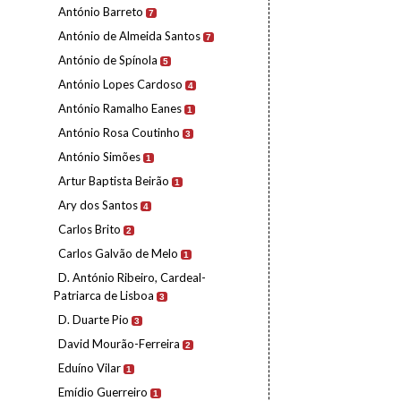
António Barreto
7
António de Almeida Santos
7
António de Spínola
5
António Lopes Cardoso
4
António Ramalho Eanes
1
António Rosa Coutinho
3
António Simões
1
Artur Baptista Beirão
1
Ary dos Santos
4
Carlos Brito
2
Carlos Galvão de Melo
1
D. António Ribeiro, Cardeal-
Patriarca de Lisboa
3
D. Duarte Pio
3
David Mourão-Ferreira
2
Eduíno Vilar
1
Emídio Guerreiro
1