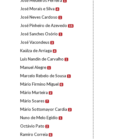
José Medeiros Ferreira
1
José Morais e Silva
4
José Neves Cardoso
1
José Pinheiro de Azevedo
15
José Sanches Osório
1
José Vacondeus
3
Kaúlza de Arriaga
4
Luís Nandin de Carvalho
1
Manuel Alegre
1
Marcelo Rebelo de Sousa
1
Mário Firmino Miguel
6
Mário Murteira
2
Mário Soares
7
Mário Sottomayor Cardia
2
Nuno de Melo Egídio
1
Octávio Pato
2
Ramiro Correia
6