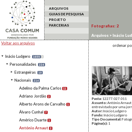
ARQUIVOS
GUIAS DE PESQUISA
PROJETO
PARCERIAS
Fotografias:
2
Arquivos
>
Inácio Lu
Voltar aos arquivos
ordenar po
Inácio Ludgero
1655
I
Personalidades
224
Estrangeiras
10
Nacionais
214
Adelino da Palma Carlos
11
Adriano Jordão
2
Pasta:
12277.027.011
Assunto:
António Arnaut
Alberto Arons de Carvalho
1
entrevistado por uma jorn
Autor:
Inácio Ludgero
Álvaro Cunhal
7
Fundo:
Inácio Ludgero
Tipo Documental:
Fotogr
Américo Duarte
1
Página(s):
1
António Arnaut
2