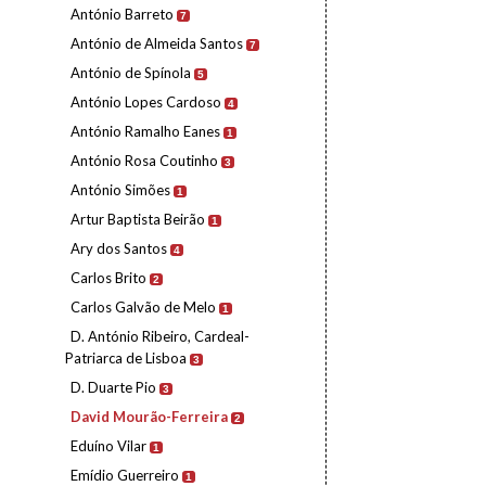
António Barreto
7
António de Almeida Santos
7
António de Spínola
5
António Lopes Cardoso
4
António Ramalho Eanes
1
António Rosa Coutinho
3
António Simões
1
Artur Baptista Beirão
1
Ary dos Santos
4
Carlos Brito
2
Carlos Galvão de Melo
1
D. António Ribeiro, Cardeal-
Patriarca de Lisboa
3
D. Duarte Pio
3
David Mourão-Ferreira
2
Eduíno Vilar
1
Emídio Guerreiro
1