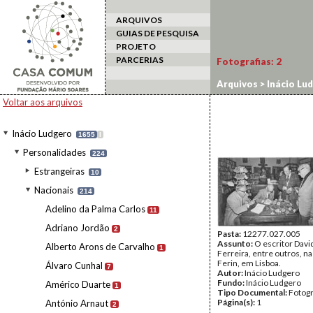
ARQUIVOS
GUIAS DE PESQUISA
PROJETO
PARCERIAS
Fotografias:
2
Arquivos
>
Inácio Lu
Voltar aos arquivos
Inácio Ludgero
1655
I
Personalidades
224
Estrangeiras
10
Nacionais
214
Adelino da Palma Carlos
11
Adriano Jordão
2
Pasta:
12277.027.005
Assunto:
O escritor Dav
Alberto Arons de Carvalho
1
Ferreira, entre outros, na
Ferin, em Lisboa.
Álvaro Cunhal
7
Autor:
Inácio Ludgero
Fundo:
Inácio Ludgero
Américo Duarte
1
Tipo Documental:
Fotogr
Página(s):
1
António Arnaut
2