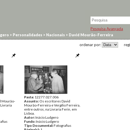
Pesquisa Avançada
dgero
>
Personalidades
>
Nacionais
>
David Mourão-Ferreira
ordenar por:
reg
Pasta:
12277.027.006
id Mourão-
Assunto:
Os escritores David
 Livraria
Mourão-Ferreira e Vergílio Ferreira,
entre outros, na Livraria Ferin, em
Lisboa.
Autor:
Inácio Ludgero
afias
Fundo:
Inácio Ludgero
Tipo Documental:
Fotografias
Página(s):
1