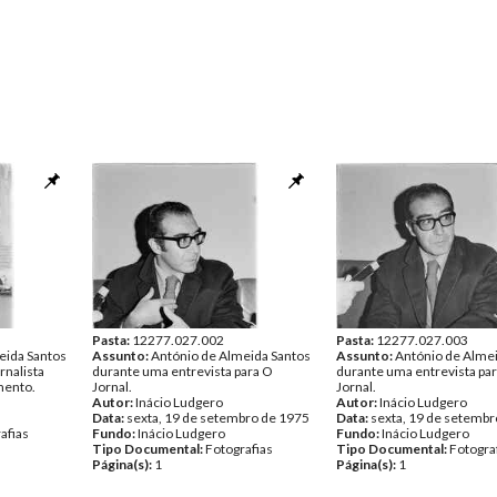
Pasta:
12277.027.002
Pasta:
12277.027.003
eida Santos
Assunto:
António de Almeida Santos
Assunto:
António de Alme
rnalista
durante uma entrevista para O
durante uma entrevista pa
amento.
Jornal.
Jornal.
Autor:
Inácio Ludgero
Autor:
Inácio Ludgero
Data:
sexta, 19 de setembro de 1975
Data:
sexta, 19 de setembr
afias
Fundo:
Inácio Ludgero
Fundo:
Inácio Ludgero
Tipo Documental:
Fotografias
Tipo Documental:
Fotogra
Página(s):
1
Página(s):
1