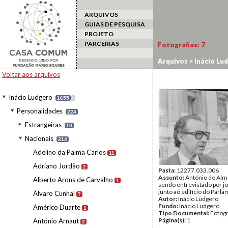
ARQUIVOS
GUIAS DE PESQUISA
PROJETO
PARCERIAS
Fotografias:
7
Arquivos
>
Inácio Lu
Voltar aos arquivos
Inácio Ludgero
1655
I
Personalidades
224
Estrangeiras
10
Nacionais
214
Adelino da Palma Carlos
11
Adriano Jordão
2
Pasta:
12277.033.006
Assunto:
António de Alm
Alberto Arons de Carvalho
1
sendo entrevistado por jo
junto ao edifício do Parl
Álvaro Cunhal
7
Autor:
Inácio Ludgero
Fundo:
Inácio Ludgero
Américo Duarte
1
Tipo Documental:
Fotogr
Página(s):
1
António Arnaut
2