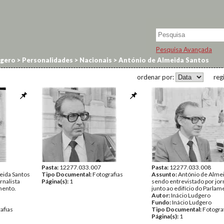
Pesquisa Avançada
dgero
>
Personalidades
>
Nacionais
>
António de Almeida Santos
ordenar por:
reg
Pasta:
12277.033.007
Pasta:
12277.033.008
eida Santos
Tipo Documental:
Fotografias
Assunto:
António de Alme
rnalista
Página(s):
1
sendo entrevistado por jorn
amento.
junto ao edifício do Parlam
Autor:
Inácio Ludgero
Fundo:
Inácio Ludgero
afias
Tipo Documental:
Fotogra
Página(s):
1