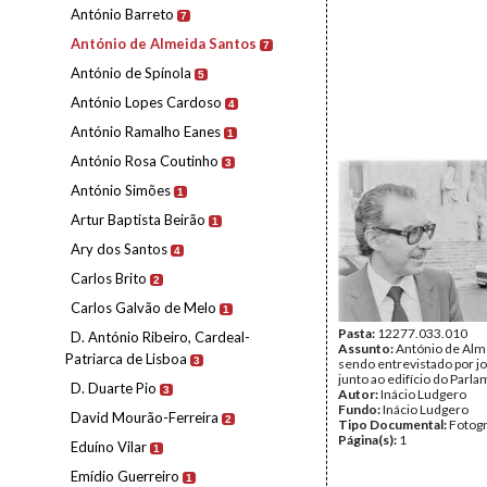
António Barreto
7
António de Almeida Santos
7
António de Spínola
5
António Lopes Cardoso
4
António Ramalho Eanes
1
António Rosa Coutinho
3
António Simões
1
Artur Baptista Beirão
1
Ary dos Santos
4
Carlos Brito
2
Carlos Galvão de Melo
1
Pasta:
12277.033.010
D. António Ribeiro, Cardeal-
Assunto:
António de Alm
Patriarca de Lisboa
3
sendo entrevistado por jo
junto ao edifício do Parl
D. Duarte Pio
3
Autor:
Inácio Ludgero
Fundo:
Inácio Ludgero
David Mourão-Ferreira
2
Tipo Documental:
Fotogr
Página(s):
1
Eduíno Vilar
1
Emídio Guerreiro
1