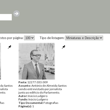
istos por página:
Tipo de listagem:
Pasta:
12277.033.009
ida Santos
Assunto:
António de Almeida Santos
alista
sendo entrevistado por jornalista
ento.
junto ao edifício do Parlamento.
Autor:
Inácio Ludgero
Fundo:
Inácio Ludgero
fias
Tipo Documental:
Fotografias
Página(s):
1