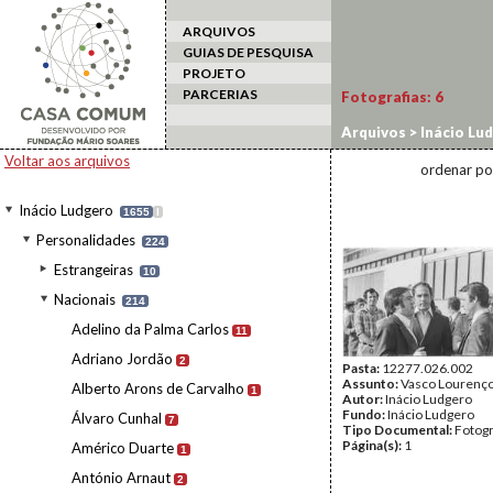
ARQUIVOS
GUIAS DE PESQUISA
PROJETO
PARCERIAS
Fotografias:
6
Arquivos
>
Inácio Lu
Voltar aos arquivos
ordenar po
Inácio Ludgero
1655
I
Personalidades
224
Estrangeiras
10
Nacionais
214
Adelino da Palma Carlos
11
Adriano Jordão
2
Pasta:
12277.026.002
Assunto:
Vasco Lourenço
Alberto Arons de Carvalho
1
Autor:
Inácio Ludgero
Fundo:
Inácio Ludgero
Álvaro Cunhal
7
Tipo Documental:
Fotogr
Página(s):
1
Américo Duarte
1
António Arnaut
2