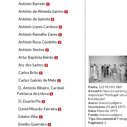
António Barreto
7
António de Almeida Santos
7
António de Spínola
5
António Lopes Cardoso
4
António Ramalho Eanes
1
António Rosa Coutinho
3
António Simões
1
Artur Baptista Beirão
1
Ary dos Santos
4
Carlos Brito
2
Carlos Galvão de Melo
1
Pasta:
12278.055.085
D. António Ribeiro, Cardeal-
Assunto:
Vasco Lourenço 
Patriarca de Lisboa
3
exposição "Portugal: um 
Revolução".
D. Duarte Pio
3
Autor:
Inácio Ludgero
Inscrições:
25 abril 1975
David Mourão-Ferreira
2
Data:
Maio de 1975
Fundo:
Inácio Ludgero
Eduíno Vilar
1
Tipo Documental:
Fotogr
Página(s):
1
Emídio Guerreiro
1