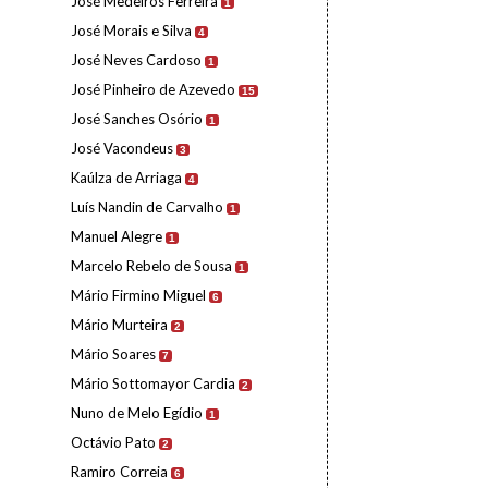
José Medeiros Ferreira
1
José Morais e Silva
4
José Neves Cardoso
1
José Pinheiro de Azevedo
15
José Sanches Osório
1
José Vacondeus
3
Kaúlza de Arriaga
4
Luís Nandin de Carvalho
1
Manuel Alegre
1
Marcelo Rebelo de Sousa
1
Mário Firmino Miguel
6
Mário Murteira
2
Mário Soares
7
Mário Sottomayor Cardia
2
Nuno de Melo Egídio
1
Octávio Pato
2
Ramiro Correia
6