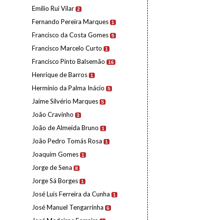
Emílio Rui Vilar
2
Fernando Pereira Marques
1
Francisco da Costa Gomes
5
Francisco Marcelo Curto
1
Francisco Pinto Balsemão
16
Henrique de Barros
1
Hermínio da Palma Inácio
5
Jaime Silvério Marques
5
João Cravinho
3
João de Almeida Bruno
1
João Pedro Tomás Rosa
1
Joaquim Gomes
1
Jorge de Sena
8
Jorge Sá Borges
1
José Luís Ferreira da Cunha
1
José Manuel Tengarrinha
6