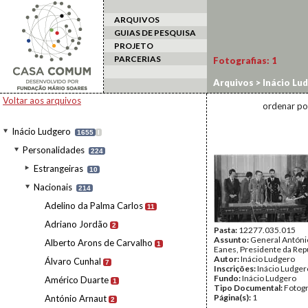
ARQUIVOS
GUIAS DE PESQUISA
PROJETO
PARCERIAS
Fotografias:
1
Arquivos
>
Inácio Lu
Voltar aos arquivos
ordenar po
Inácio Ludgero
1655
I
Personalidades
224
Estrangeiras
10
Nacionais
214
Adelino da Palma Carlos
11
Adriano Jordão
2
Pasta:
12277.035.015
Assunto:
General Antóni
Alberto Arons de Carvalho
1
Eanes, Presidente da Repú
Autor:
Inácio Ludgero
Álvaro Cunhal
7
Inscrições:
Inácio Ludger
Fundo:
Inácio Ludgero
Américo Duarte
1
Tipo Documental:
Fotogr
Página(s):
1
António Arnaut
2