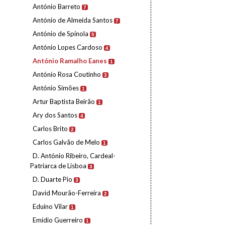
António Barreto
7
António de Almeida Santos
7
António de Spínola
5
António Lopes Cardoso
4
António Ramalho Eanes
1
António Rosa Coutinho
3
António Simões
1
Artur Baptista Beirão
1
Ary dos Santos
4
Carlos Brito
2
Carlos Galvão de Melo
1
D. António Ribeiro, Cardeal-
Patriarca de Lisboa
3
D. Duarte Pio
3
David Mourão-Ferreira
2
Eduíno Vilar
1
Emídio Guerreiro
1