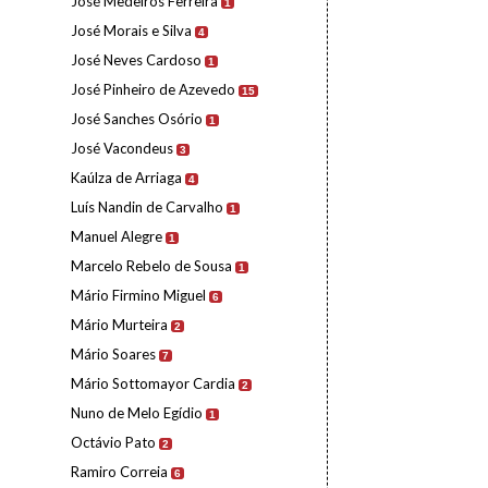
José Medeiros Ferreira
1
José Morais e Silva
4
José Neves Cardoso
1
José Pinheiro de Azevedo
15
José Sanches Osório
1
José Vacondeus
3
Kaúlza de Arriaga
4
Luís Nandin de Carvalho
1
Manuel Alegre
1
Marcelo Rebelo de Sousa
1
Mário Firmino Miguel
6
Mário Murteira
2
Mário Soares
7
Mário Sottomayor Cardia
2
Nuno de Melo Egídio
1
Octávio Pato
2
Ramiro Correia
6