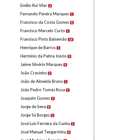
Emílio Rui Vilar
2
Fernando Pereira Marques
1
Francisco da Costa Gomes
5
Francisco Marcelo Curto
1
Francisco Pinto Balsemão
16
Henrique de Barros
1
Hermínio da Palma Inácio
5
Jaime Silvério Marques
5
João Cravinho
3
João de Almeida Bruno
1
João Pedro Tomás Rosa
1
Joaquim Gomes
1
Jorge de Sena
8
Jorge Sá Borges
1
José Luís Ferreira da Cunha
1
José Manuel Tengarrinha
6