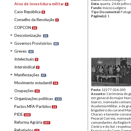
Atos de investidura militar
Data:
quarta, 24 de julho
5
Fundo:
Inácio Ludgero
Caso República
Tipo Documental:
Fotogr
9
Página(s):
1
Conselho da Revolução
2
COPCON
24
Descolonização
31
Governos Provisórios
85
Greves
44
Intelectuais
3
Intersindical
2
Manifestações
47
Movimento estudantil
18
Pasta:
12277.026.005
Ocupações
10
Assunto:
Cerimónia de g
em general do major Nun
Organizações políticas
133
Soares, nomeado comand
Academia Militar, e de g
Pactos MFA-Partidos
12
brigadeiro do coronel Ma
PIDE
Charais e tenente-corone
100
Pezarat Correia, nomead
Reforma Agrária
comandantes da Região Mi
257
Centro e do Sul, respetiv
Refugiados
Francisco da Costa Gome
12