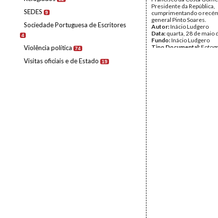
Presidente da República,
SEDES
cumprimentando o recém
9
general Pinto Soares.
Sociedade Portuguesa de Escritores
Autor:
Inácio Ludgero
Data:
quarta, 28 de maio 
4
Fundo:
Inácio Ludgero
Tipo Documental:
Fotogr
Violência política
74
Página(s):
1
Visitas oficiais e de Estado
19