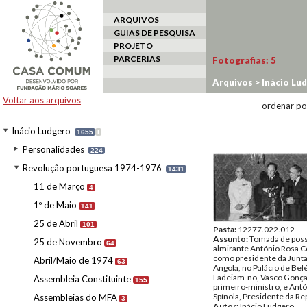
ARQUIVOS
GUIAS DE PESQUISA
PROJETO
PARCERIAS
Fotografias:
5
Arquivos
>
Inácio Lu
Voltar aos arquivos
ordenar po
Inácio Ludgero
1655
I
Personalidades
224
Revolução portuguesa 1974-1976
1431
11 de Março
4
1º de Maio
141
25 de Abril
101
Pasta:
12277.022.012
Assunto:
Tomada de poss
25 de Novembro
64
almirante António Rosa 
como presidente da Junta 
Abril/Maio de 1974
63
Angola, no Palácio de Bel
Ladeiam-no, Vasco Gonça
Assembleia Constituinte
155
primeiro-ministro, e Ant
Spínola, Presidente da Re
Assembleias do MFA
3
Autor:
Inácio Ludgero