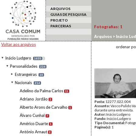
ARQUIVOS
GUIAS DE PESQUISA
PROJETO
PARCERIAS
Fotografias:
1
Arquivos
>
Inácio Lu
Voltar aos arquivos
ordenar po
Inácio Ludgero
1655
I
Personalidades
224
Estrangeiras
10
Nacionais
214
Adelino da Palma Carlos
11
Adriano Jordão
2
Pasta:
12277.022.004
Assunto:
Vasco Pulido Va
Alberto Arons de Carvalho
1
durante uma entrevista.
Autor:
Inácio Ludgero
Álvaro Cunhal
7
Fundo:
Inácio Ludgero
Tipo Documental:
Fotogr
Américo Duarte
1
Página(s):
1
António Arnaut
2