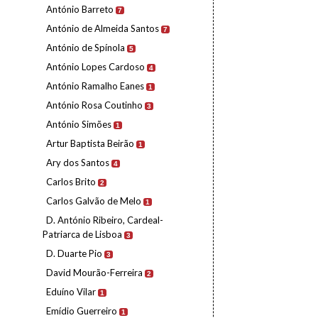
António Barreto
7
António de Almeida Santos
7
António de Spínola
5
António Lopes Cardoso
4
António Ramalho Eanes
1
António Rosa Coutinho
3
António Simões
1
Artur Baptista Beirão
1
Ary dos Santos
4
Carlos Brito
2
Carlos Galvão de Melo
1
D. António Ribeiro, Cardeal-
Patriarca de Lisboa
3
D. Duarte Pio
3
David Mourão-Ferreira
2
Eduíno Vilar
1
Emídio Guerreiro
1