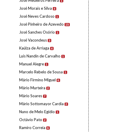
José Medeiros Ferreira
1
José Morais e Silva
4
José Neves Cardoso
1
José Pinheiro de Azevedo
15
José Sanches Osório
1
José Vacondeus
3
Kaúlza de Arriaga
4
Luís Nandin de Carvalho
1
Manuel Alegre
1
Marcelo Rebelo de Sousa
1
Mário Firmino Miguel
6
Mário Murteira
2
Mário Soares
7
Mário Sottomayor Cardia
2
Nuno de Melo Egídio
1
Octávio Pato
2
Ramiro Correia
6