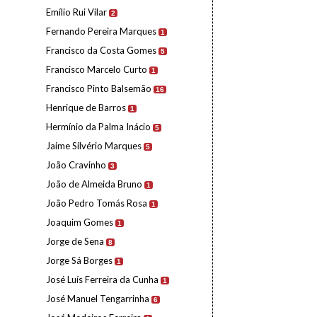
Emílio Rui Vilar
2
Fernando Pereira Marques
1
Francisco da Costa Gomes
5
Francisco Marcelo Curto
1
Francisco Pinto Balsemão
16
Henrique de Barros
1
Hermínio da Palma Inácio
5
Jaime Silvério Marques
5
João Cravinho
3
João de Almeida Bruno
1
João Pedro Tomás Rosa
1
Joaquim Gomes
1
Jorge de Sena
8
Jorge Sá Borges
1
José Luís Ferreira da Cunha
1
José Manuel Tengarrinha
6