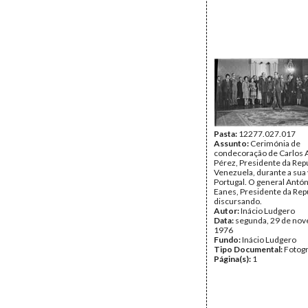
Pasta:
12277.027.017
Assunto:
Cerimónia de
condecoração de Carlos 
Pérez, Presidente da Repú
Venezuela, durante a sua v
Portugal. O general Antó
Eanes, Presidente da Repú
discursando.
Autor:
Inácio Ludgero
Data:
segunda, 29 de no
1976
Fundo:
Inácio Ludgero
Tipo Documental:
Fotogr
Página(s):
1