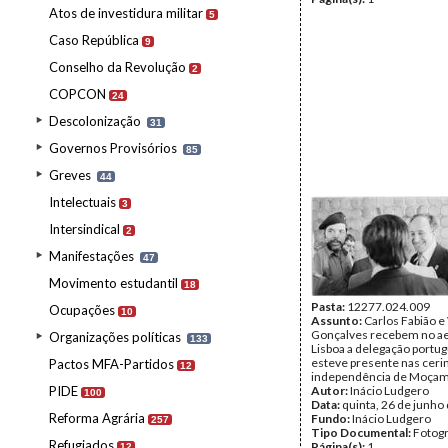
Atos de investidura militar
5
Caso República
9
Conselho da Revolução
2
COPCON
24
Descolonização
31
Governos Provisórios
85
Greves
44
Intelectuais
3
Intersindical
2
Manifestações
47
Movimento estudantil
18
Pasta:
12277.024.009
Ocupações
10
Assunto:
Carlos Fabião e
Gonçalves recebem no ae
Organizações políticas
133
Lisboa a delegação portu
esteve presente nas ceri
Pactos MFA-Partidos
12
independência de Moçam
PIDE
Autor:
Inácio Ludgero
100
Data:
quinta, 26 de junho
Reforma Agrária
Fundo:
Inácio Ludgero
257
Tipo Documental:
Fotogr
Refugiados
Página(s):
1
12