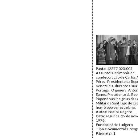
Pasta:
12277.023.005
Assunto:
Cerimónia de
condecoração de Carlos 
Pérez, Presidente da Repú
Venezuela, durante a sua v
Portugal. O general Antó
Eanes, Presidente da Repú
impondo as insígnias da
Militar de Sant´Iago de E
homólogo venezuelano.
Autor:
Inácio Ludgero
Data:
segunda, 29 de no
1976
Fundo:
Inácio Ludgero
Tipo Documental:
Fotogr
Página(s):
1