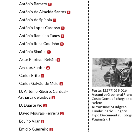
António Barreto
7
António de Almeida Santos
7
António de Spínola
5
António Lopes Cardoso
4
António Ramalho Eanes
1
António Rosa Coutinho
3
António Simões
1
Artur Baptista Beirão
1
Ary dos Santos
4
Carlos Brito
2
Carlos Galvão de Melo
1
Pasta:
12277.029.016
D. António Ribeiro, Cardeal-
Assunto:
O general Franc
Patriarca de Lisboa
3
Costa Gomes à chegada ao
Belém.
D. Duarte Pio
3
Autor:
Inácio Ludgero
Fundo:
Inácio Ludgero
David Mourão-Ferreira
2
Tipo Documental:
Fotogr
Página(s):
1
Eduíno Vilar
1
Emídio Guerreiro
1