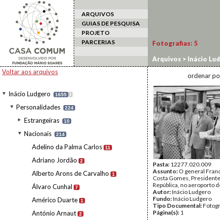
ARQUIVOS
GUIAS DE PESQUISA
PROJETO
PARCERIAS
Fotografias:
5
Arquivos
>
Inácio Lu
Voltar aos arquivos
ordenar po
Inácio Ludgero
1655
I
Personalidades
224
Estrangeiras
10
Nacionais
214
Adelino da Palma Carlos
11
Adriano Jordão
2
Pasta:
12277.020.009
Assunto:
O general Franc
Alberto Arons de Carvalho
1
Costa Gomes, Presidente
República, no aeroporto d
Álvaro Cunhal
7
Autor:
Inácio Ludgero
Fundo:
Inácio Ludgero
Américo Duarte
1
Tipo Documental:
Fotogr
Página(s):
1
António Arnaut
2