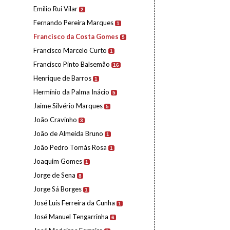
Emílio Rui Vilar
2
Fernando Pereira Marques
1
Francisco da Costa Gomes
5
Francisco Marcelo Curto
1
Francisco Pinto Balsemão
16
Henrique de Barros
1
Hermínio da Palma Inácio
5
Jaime Silvério Marques
5
João Cravinho
3
João de Almeida Bruno
1
João Pedro Tomás Rosa
1
Joaquim Gomes
1
Jorge de Sena
8
Jorge Sá Borges
1
José Luís Ferreira da Cunha
1
José Manuel Tengarrinha
6