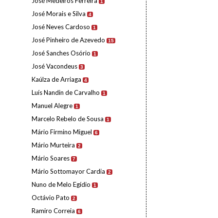
José Medeiros Ferreira
1
José Morais e Silva
4
José Neves Cardoso
1
José Pinheiro de Azevedo
15
José Sanches Osório
1
José Vacondeus
3
Kaúlza de Arriaga
4
Luís Nandin de Carvalho
1
Manuel Alegre
1
Marcelo Rebelo de Sousa
1
Mário Firmino Miguel
6
Mário Murteira
2
Mário Soares
7
Mário Sottomayor Cardia
2
Nuno de Melo Egídio
1
Octávio Pato
2
Ramiro Correia
6