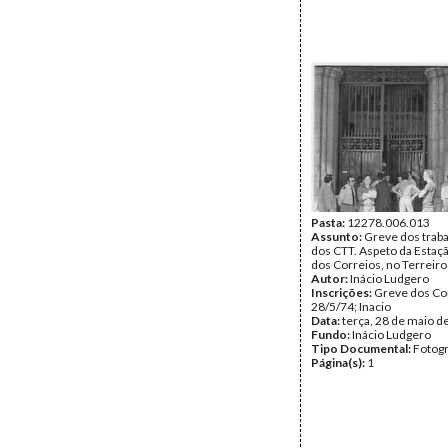
Pasta:
12278.006.013
Assunto:
Greve dos trab
dos CTT. Aspeto da Estaç
dos Correios, no Terreiro
Autor:
Inácio Ludgero
Inscrições:
Greve dos Co
28/5/74; Inacio
Data:
terça, 28 de maio d
Fundo:
Inácio Ludgero
Tipo Documental:
Fotogr
Página(s):
1