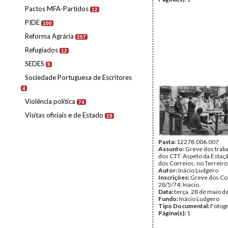
Pactos MFA-Partidos
12
PIDE
100
Reforma Agrária
257
Refugiados
12
SEDES
9
Sociedade Portuguesa de Escritores
4
Violência política
74
Visitas oficiais e de Estado
19
Pasta:
12278.006.007
Assunto:
Greve dos trab
dos CTT. Aspeto da Estaç
dos Correios, no Terreiro
Autor:
Inácio Ludgero
Inscrições:
Greve dos Co
28/5/74; Inacio
Data:
terça, 28 de maio d
Fundo:
Inácio Ludgero
Tipo Documental:
Fotogr
Página(s):
1