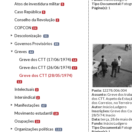
Atos de investidura militar
Tipo Documental:
Fotogr
5
Página(s):
1
Caso República
9
Conselho da Revolução
2
COPCON
24
Descolonização
31
Governos Provisórios
85
Greves
44
Greve dos CTT (17/06/1974)
14
Greve dos CTT (26/06/1974)
17
Greve dos CTT (28/05/1974)
13
Intelectuais
3
Pasta:
12278.006.004
Assunto:
Greve dos trab
Intersindical
2
dos CTT. Aspeto da Estaç
dos Correios, no Terreiro
Manifestações
47
Autor:
Inácio Ludgero
Inscrições:
Greve dos Co
Movimento estudantil
18
28/5/74; Inacio
Data:
terça, 28 de maio d
Ocupações
10
Fundo:
Inácio Ludgero
Tipo Documental:
Fotogr
Organizações políticas
133
Página(s):
1