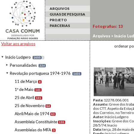
ARQUIVOS
GUIAS DE PESQUISA
PROJETO
PARCERIAS
Fotografias:
13
Arquivos
>
Inácio Lu
Voltar aos arquivos
ordenar po
Inácio Ludgero
1655
I
Personalidades
224
Revolução portuguesa 1974-1976
1431
11 de Março
4
1º de Maio
141
25 de Abril
101
Pasta:
12278.006.001
Assunto:
Greve dos trab
25 de Novembro
64
dos CTT. Aspeto da Estaç
dos Correios, no Terreiro
Abril/Maio de 1974
63
Autor:
Inácio Ludgero
Inscrições:
Greve dos Co
Assembleia Constituinte
155
28/5/74; Inacio
Data:
terça, 28 de maio d
Assembleias do MFA
3
Fundo:
Inácio Ludgero