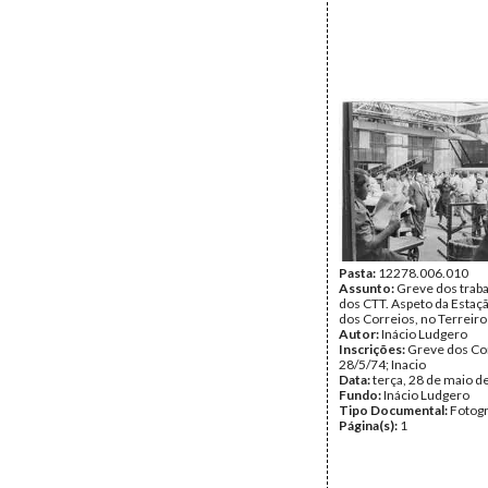
Pasta:
12278.006.010
Assunto:
Greve dos trab
dos CTT. Aspeto da Estaç
dos Correios, no Terreiro
Autor:
Inácio Ludgero
Inscrições:
Greve dos Co
28/5/74; Inacio
Data:
terça, 28 de maio d
Fundo:
Inácio Ludgero
Tipo Documental:
Fotogr
Página(s):
1