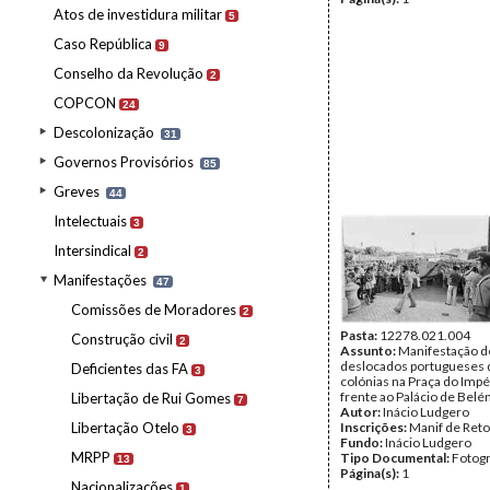
Atos de investidura militar
5
Caso República
9
Conselho da Revolução
2
COPCON
24
Descolonização
31
Governos Provisórios
85
Greves
44
Intelectuais
3
Intersindical
2
Manifestações
47
Comissões de Moradores
2
Pasta:
12278.021.004
Construção civil
2
Assunto:
Manifestação d
deslocados portugueses 
Deficientes das FA
3
colónias na Praça do Impé
frente ao Palácio de Belé
Libertação de Rui Gomes
7
Autor:
Inácio Ludgero
Libertação Otelo
Inscrições:
Manif de Ret
3
Fundo:
Inácio Ludgero
MRPP
Tipo Documental:
Fotogr
13
Página(s):
1
Nacionalizações
1