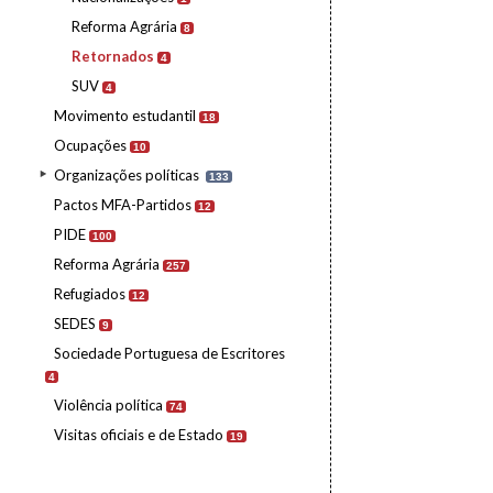
Reforma Agrária
8
Retornados
4
SUV
4
Movimento estudantil
18
Ocupações
10
Organizações políticas
133
Pactos MFA-Partidos
12
PIDE
100
Reforma Agrária
257
Refugiados
12
SEDES
9
Sociedade Portuguesa de Escritores
4
Violência política
74
Visitas oficiais e de Estado
19