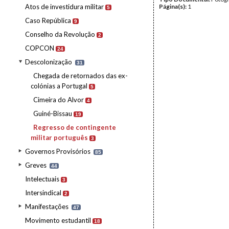
Atos de investidura militar
Página(s):
1
5
Caso República
9
Conselho da Revolução
2
COPCON
24
Descolonização
31
Chegada de retornados das ex-
colónias a Portugal
5
Cimeira do Alvor
4
Guiné-Bissau
19
Regresso de contingente
militar português
3
Governos Provisórios
85
Greves
44
Intelectuais
3
Intersindical
2
Manifestações
47
Movimento estudantil
18