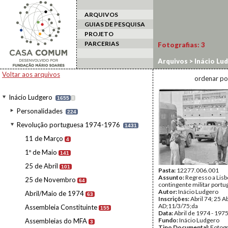
ARQUIVOS
GUIAS DE PESQUISA
PROJETO
PARCERIAS
Fotografias:
3
Arquivos
>
Inácio Lu
contingente militar
Voltar aos arquivos
ordenar po
Inácio Ludgero
1655
I
Personalidades
224
Revolução portuguesa 1974-1976
1431
11 de Março
4
1º de Maio
141
25 de Abril
101
Pasta:
12277.006.001
Assunto:
Regresso a Lis
25 de Novembro
64
contingente militar portu
Autor:
Inácio Ludgero
Abril/Maio de 1974
63
Inscrições:
Abril 74; 25 Ab
AD;11/3/75;da
Assembleia Constituinte
155
Data:
Abril de 1974 - 197
Fundo:
Inácio Ludgero
Assembleias do MFA
3
Tipo Documental:
Fotogr