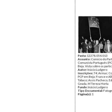
Pasta:
12278.054.013
Assunto:
Comício do Par
Comunista Português (PC
Beja. Vista sobre os parti
Autor:
Inácio Ludgero
Inscrições:
74; Armas; C
PCP em Beja; France e Al
Tabaco; Assis Pacheco, E
Geada. M Tereza Horta
Fundo:
Inácio Ludgero
Tipo Documental:
Fotogr
Página(s):
1