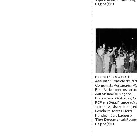
Página(s):
1
Pasta:
12278.054.010
Assunto:
Comício do Par
Comunista Português (PC
Beja. Vista sobre os parti
Autor:
Inácio Ludgero
Inscrições:
74; Armas; C
PCP em Beja; France e Al
Tabaco; Assis Pacheco, E
Geada. M Tereza Horta
Fundo:
Inácio Ludgero
Tipo Documental:
Fotogr
Página(s):
1