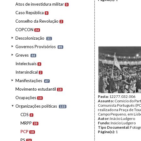
Atos de investidura militar
5
Caso República
9
Conselho da Revolução
2
COPCON
24
Descolonização
31
Governos Provisórios
85
Greves
44
Intelectuais
3
Intersindical
2
Manifestações
47
Movimento estudantil
18
Pasta:
12277.032.006
Ocupações
10
Assunto:
Comício do Par
Comunista Português (P
Organizações políticas
133
realizado na Praça de Tou
Campo Pequeno, em Lisb
CDS
2
Autor:
Inácio Ludgero
MRPP
Fundo:
Inácio Ludgero
39
Tipo Documental:
Fotogr
PCP
Página(s):
1
18
PS
74