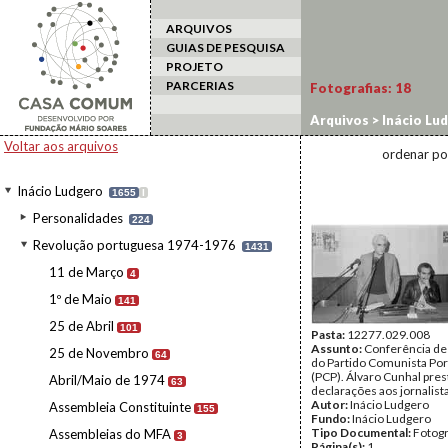
ARQUIVOS
GUIAS DE PESQUISA
PROJETO
PARCERIAS
Fotografias:
18
Arquivos
>
Inácio Lu
Voltar aos arquivos
ordenar po
Inácio Ludgero
1655
I
Personalidades
224
Revolução portuguesa 1974-1976
1431
11 de Março
4
1º de Maio
141
25 de Abril
101
Pasta:
12277.029.008
Assunto:
Conferência de
25 de Novembro
64
do Partido Comunista Po
(PCP). Álvaro Cunhal pre
Abril/Maio de 1974
63
declarações aos jornalist
Autor:
Inácio Ludgero
Assembleia Constituinte
155
Fundo:
Inácio Ludgero
Tipo Documental:
Fotogr
Assembleias do MFA
3
Página(s):
1