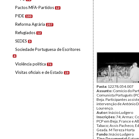
Pactos MFA-Partidos
12
PIDE
100
Reforma Agrária
257
Refugiados
12
SEDES
9
Sociedade Portuguesa de Escritores
4
Violência política
74
Visitas oficiais e de Estado
19
Pasta:
12278.054.007
Assunto:
Comício do Par
Comunista Português (PC
Beja. Participantes assist
intervenção de António D
Lourenço.
Autor:
Inácio Ludgero
Inscrições:
74; Armas; C
PCP em Beja; France e Al
Tabaco; Assis Pacheco, E
Geada. M Tereza Horta
Fundo:
Inácio Ludgero
Tipo Documental:
Fotogr