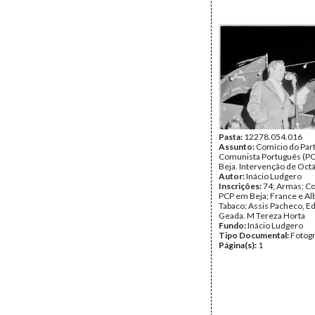
Pasta:
12278.054.016
Assunto:
Comício do Par
Comunista Português (PC
Beja. Intervenção de Octá
Autor:
Inácio Ludgero
Inscrições:
74; Armas; C
PCP em Beja; France e Al
Tabaco; Assis Pacheco, E
Geada. M Tereza Horta
Fundo:
Inácio Ludgero
Tipo Documental:
Fotogr
Página(s):
1