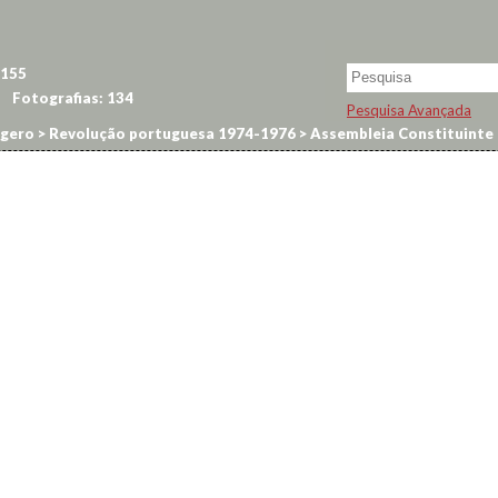
155
Fotografias:
134
Pesquisa Avançada
dgero
>
Revolução portuguesa 1974-1976
>
Assembleia Constituinte