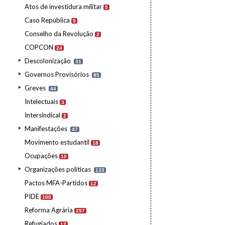
Atos de investidura militar
5
Caso República
9
Conselho da Revolução
2
COPCON
24
Descolonização
31
Governos Provisórios
85
Greves
44
Intelectuais
3
Intersindical
2
Manifestações
47
Movimento estudantil
18
Ocupações
10
Organizações políticas
133
Pactos MFA-Partidos
12
PIDE
100
Reforma Agrária
257
Refugiados
12