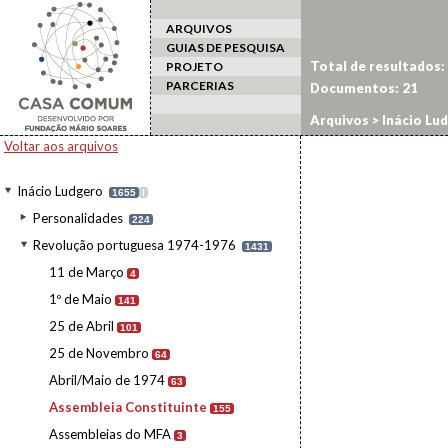
ARQUIVOS
GUIAS DE PESQUISA
Total de resultados:
PROJETO
PARCERIAS
Documentos:
21
Arquivos
>
Inácio Lu
Voltar aos arquivos
Inácio Ludgero
1655
I
Personalidades
224
Revolução portuguesa 1974-1976
1431
11 de Março
4
1º de Maio
141
25 de Abril
101
25 de Novembro
64
Abril/Maio de 1974
63
Assembleia Constituinte
155
Assembleias do MFA
3