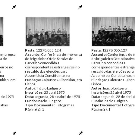
Pasta:
12278.055.124
Pasta:
12278.055.127
 imprensa
Assunto:
Conferência de imprensa
Assunto:
Conferência de 
va de
do brigadeiro Otelo Saraiva de
do brigadeiro Otelo Saraiva
Carvalho concedida a
Carvalho concedida a
eiros no
correspondentes estrangeiros no
correspondentes estrange
a
rescaldo das eleições para
rescaldo das eleições para
 na
Assembleia Constituinte, na
Assembleia Constituinte, n
nkian, em
Fundação Calouste Gulbenkian, em
Fundação Calouste Gulben
Lisboa.
Lisboa.
Autor:
Inácio Ludgero
Autor:
Inácio Ludgero
Inscrições:
25 abril 1975
Inscrições:
25 abril 1975
l de 1975
Data:
segunda, 28 de abril de 1975
Data:
segunda, 28 de abril 
Fundo:
Inácio Ludgero
Fundo:
Inácio Ludgero
afias
Tipo Documental:
Fotografias
Tipo Documental:
Fotogra
Página(s):
1
Página(s):
1