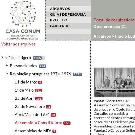
ARQUIVOS
GUIAS DE PESQUISA
Total de resultados:
PROJETO
PARCERIAS
Documentos:
21
Arquivos
>
Inácio Lu
Voltar aos arquivos
Inácio Ludgero
1655
I
Personalidades
224
Revolução portuguesa 1974-1976
1431
11 de Março
4
1º de Maio
141
25 de Abril
101
Pasta:
12278.055.041
Assunto:
Conferência de
25 de Novembro
64
do brigadeiro Otelo Sarai
Carvalho concedida a
Abril/Maio de 1974
63
correspondentes estrang
rescaldo das eleições par
Assembleia Constituinte
155
Assembleia Constituinte,
Fundação Calouste Gulbe
Assembleias do MFA
3
Lisboa.