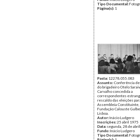
Tipo Documental:
Fotogr
Página(s):
1
Pasta:
12278.055.083
Assunto:
Conferência de
do brigadeiro Otelo Sarai
Carvalho concedida a
correspondentes estrang
rescaldo das eleições par
Assembleia Constituinte,
Fundação Calouste Gulbe
Lisboa.
Autor:
Inácio Ludgero
Inscrições:
25 abril 1975
Data:
segunda, 28 de abri
Fundo:
Inácio Ludgero
Tipo Documental:
Fotogr
Página(s):
1