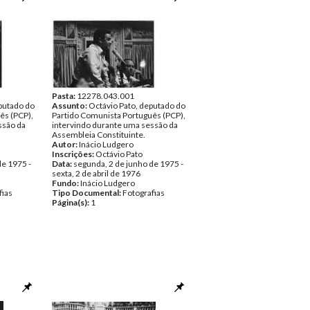
Pasta:
12278.043.001
eputado do
Assunto:
Octávio Pato, deputado do
ês (PCP),
Partido Comunista Português (PCP),
ssão da
intervindo durante uma sessão da
Assembleia Constituinte.
Autor:
Inácio Ludgero
Inscrições:
Octávio Pato
de 1975 -
Data:
segunda, 2 de junho de 1975 -
sexta, 2 de abril de 1976
Fundo:
Inácio Ludgero
fias
Tipo Documental:
Fotografias
Página(s):
1