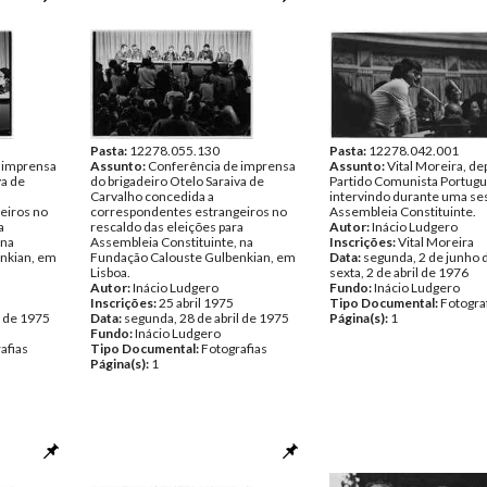
Pasta:
12278.055.130
Pasta:
12278.042.001
 imprensa
Assunto:
Conferência de imprensa
Assunto:
Vital Moreira, d
va de
do brigadeiro Otelo Saraiva de
Partido Comunista Portugu
Carvalho concedida a
intervindo durante uma se
eiros no
correspondentes estrangeiros no
Assembleia Constituinte.
a
rescaldo das eleições para
Autor:
Inácio Ludgero
 na
Assembleia Constituinte, na
Inscrições:
Vital Moreira
nkian, em
Fundação Calouste Gulbenkian, em
Data:
segunda, 2 de junho 
Lisboa.
sexta, 2 de abril de 1976
Autor:
Inácio Ludgero
Fundo:
Inácio Ludgero
Inscrições:
25 abril 1975
Tipo Documental:
Fotogra
l de 1975
Data:
segunda, 28 de abril de 1975
Página(s):
1
Fundo:
Inácio Ludgero
afias
Tipo Documental:
Fotografias
Página(s):
1