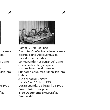
Pasta:
12278.055.120
imprensa
Assunto:
Conferência de imprensa
 de
do brigadeiro Otelo Saraiva de
Carvalho concedida a
iros no
correspondentes estrangeiros no
rescaldo das eleições para
a
Assembleia Constituinte, na
kian, em
Fundação Calouste Gulbenkian, em
Lisboa.
Autor:
Inácio Ludgero
Inscrições:
25 abril 1975
de 1975
Data:
segunda, 28 de abril de 1975
Fundo:
Inácio Ludgero
fias
Tipo Documental:
Fotografias
Página(s):
1