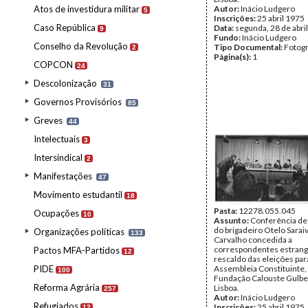
Atos de investidura militar
Autor:
Inácio Ludgero
5
Inscrições:
25 abril 1975
Caso República
Data:
segunda, 28 de abri
9
Fundo:
Inácio Ludgero
Conselho da Revolução
Tipo Documental:
Fotogr
2
Página(s):
1
COPCON
24
Descolonização
31
Governos Provisórios
85
Greves
44
Intelectuais
3
Intersindical
2
Manifestações
47
Movimento estudantil
18
Pasta:
12278.055.045
Ocupações
10
Assunto:
Conferência de
do brigadeiro Otelo Sarai
Organizações políticas
133
Carvalho concedida a
correspondentes estrang
Pactos MFA-Partidos
12
rescaldo das eleições par
PIDE
Assembleia Constituinte,
100
Fundação Calouste Gulbe
Reforma Agrária
Lisboa.
257
Autor:
Inácio Ludgero
Refugiados
Inscrições:
25 abril 1975
12