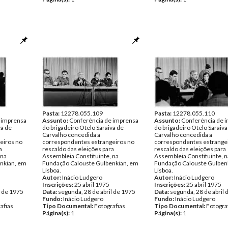
Pasta:
12278.055.109
Pasta:
12278.055.110
 imprensa
Assunto:
Conferência de imprensa
Assunto:
Conferência de 
va de
do brigadeiro Otelo Saraiva de
do brigadeiro Otelo Saraiva
Carvalho concedida a
Carvalho concedida a
eiros no
correspondentes estrangeiros no
correspondentes estrange
a
rescaldo das eleições para
rescaldo das eleições para
 na
Assembleia Constituinte, na
Assembleia Constituinte, n
nkian, em
Fundação Calouste Gulbenkian, em
Fundação Calouste Gulben
Lisboa.
Lisboa.
Autor:
Inácio Ludgero
Autor:
Inácio Ludgero
Inscrições:
25 abril 1975
Inscrições:
25 abril 1975
l de 1975
Data:
segunda, 28 de abril de 1975
Data:
segunda, 28 de abril 
Fundo:
Inácio Ludgero
Fundo:
Inácio Ludgero
afias
Tipo Documental:
Fotografias
Tipo Documental:
Fotogra
Página(s):
1
Página(s):
1