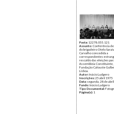
Pasta:
12278.055.121
Assunto:
Conferência de
do brigadeiro Otelo Sarai
Carvalho concedida a
correspondentes estrang
rescaldo das eleições par
Assembleia Constituinte,
Fundação Calouste Gulbe
Lisboa.
Autor:
Inácio Ludgero
Inscrições:
25 abril 1975
Data:
segunda, 28 de abri
Fundo:
Inácio Ludgero
Tipo Documental:
Fotogr
Página(s):
1