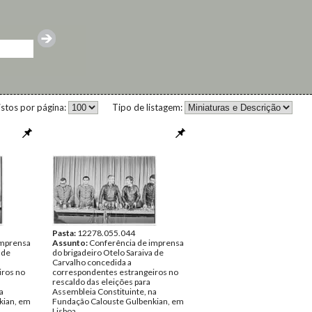
istos por página:
Tipo de listagem:
Pasta:
12278.055.044
imprensa
Assunto:
Conferência de imprensa
 de
do brigadeiro Otelo Saraiva de
Carvalho concedida a
iros no
correspondentes estrangeiros no
rescaldo das eleições para
a
Assembleia Constituinte, na
kian, em
Fundação Calouste Gulbenkian, em
Lisboa.