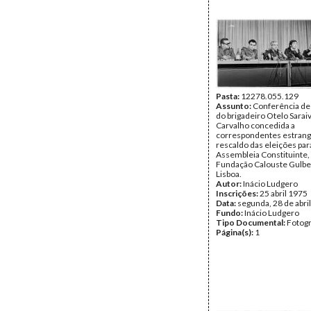
Pasta:
12278.055.129
Assunto:
Conferência de
do brigadeiro Otelo Sarai
Carvalho concedida a
correspondentes estrang
rescaldo das eleições par
Assembleia Constituinte,
Fundação Calouste Gulbe
Lisboa.
Autor:
Inácio Ludgero
Inscrições:
25 abril 1975
Data:
segunda, 28 de abri
Fundo:
Inácio Ludgero
Tipo Documental:
Fotogr
Página(s):
1