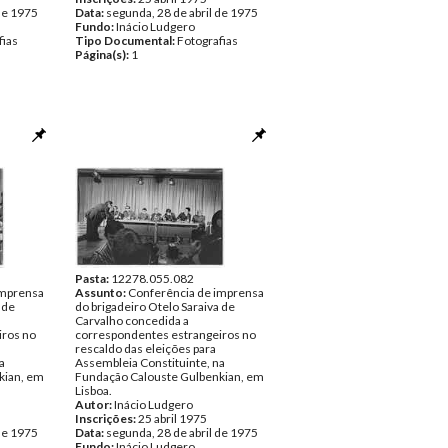
de 1975
Data:
segunda, 28 de abril de 1975
Fundo:
Inácio Ludgero
fias
Tipo Documental:
Fotografias
Página(s):
1
Pasta:
12278.055.082
imprensa
Assunto:
Conferência de imprensa
 de
do brigadeiro Otelo Saraiva de
Carvalho concedida a
iros no
correspondentes estrangeiros no
rescaldo das eleições para
a
Assembleia Constituinte, na
kian, em
Fundação Calouste Gulbenkian, em
Lisboa.
Autor:
Inácio Ludgero
Inscrições:
25 abril 1975
de 1975
Data:
segunda, 28 de abril de 1975
Fundo:
Inácio Ludgero