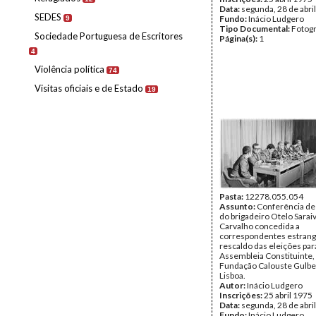
Data:
segunda, 28 de abri
SEDES
Fundo:
Inácio Ludgero
9
Tipo Documental:
Fotogr
Sociedade Portuguesa de Escritores
Página(s):
1
4
Violência política
74
Visitas oficiais e de Estado
19
Pasta:
12278.055.054
Assunto:
Conferência de
do brigadeiro Otelo Sarai
Carvalho concedida a
correspondentes estrang
rescaldo das eleições par
Assembleia Constituinte,
Fundação Calouste Gulbe
Lisboa.
Autor:
Inácio Ludgero
Inscrições:
25 abril 1975
Data:
segunda, 28 de abri
Fundo:
Inácio Ludgero