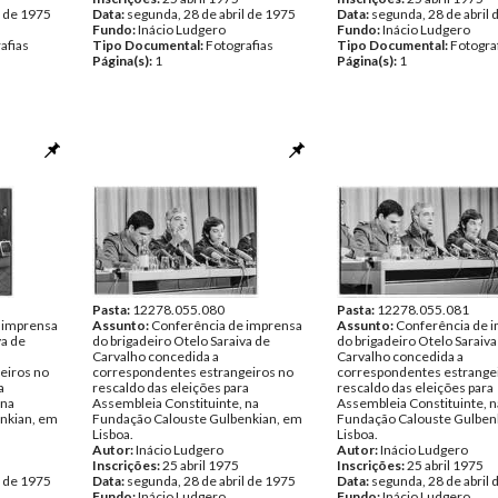
l de 1975
Data:
segunda, 28 de abril de 1975
Data:
segunda, 28 de abril 
Fundo:
Inácio Ludgero
Fundo:
Inácio Ludgero
afias
Tipo Documental:
Fotografias
Tipo Documental:
Fotogra
Página(s):
1
Página(s):
1
Pasta:
12278.055.080
Pasta:
12278.055.081
 imprensa
Assunto:
Conferência de imprensa
Assunto:
Conferência de 
va de
do brigadeiro Otelo Saraiva de
do brigadeiro Otelo Saraiva
Carvalho concedida a
Carvalho concedida a
eiros no
correspondentes estrangeiros no
correspondentes estrange
a
rescaldo das eleições para
rescaldo das eleições para
 na
Assembleia Constituinte, na
Assembleia Constituinte, n
nkian, em
Fundação Calouste Gulbenkian, em
Fundação Calouste Gulben
Lisboa.
Lisboa.
Autor:
Inácio Ludgero
Autor:
Inácio Ludgero
Inscrições:
25 abril 1975
Inscrições:
25 abril 1975
l de 1975
Data:
segunda, 28 de abril de 1975
Data:
segunda, 28 de abril 
Fundo:
Inácio Ludgero
Fundo:
Inácio Ludgero