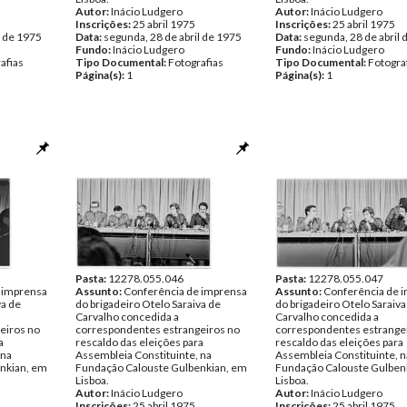
Autor:
Inácio Ludgero
Autor:
Inácio Ludgero
Inscrições:
25 abril 1975
Inscrições:
25 abril 1975
l de 1975
Data:
segunda, 28 de abril de 1975
Data:
segunda, 28 de abril 
Fundo:
Inácio Ludgero
Fundo:
Inácio Ludgero
afias
Tipo Documental:
Fotografias
Tipo Documental:
Fotogra
Página(s):
1
Página(s):
1
Pasta:
12278.055.046
Pasta:
12278.055.047
 imprensa
Assunto:
Conferência de imprensa
Assunto:
Conferência de 
va de
do brigadeiro Otelo Saraiva de
do brigadeiro Otelo Saraiva
Carvalho concedida a
Carvalho concedida a
eiros no
correspondentes estrangeiros no
correspondentes estrange
a
rescaldo das eleições para
rescaldo das eleições para
 na
Assembleia Constituinte, na
Assembleia Constituinte, n
nkian, em
Fundação Calouste Gulbenkian, em
Fundação Calouste Gulben
Lisboa.
Lisboa.
Autor:
Inácio Ludgero
Autor:
Inácio Ludgero
Inscrições:
25 abril 1975
Inscrições:
25 abril 1975