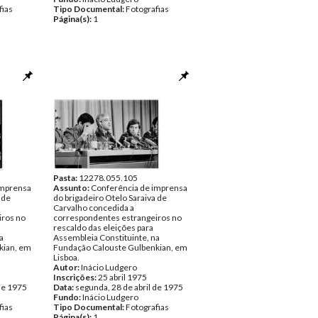
fias
Tipo Documental:
Fotografias
Página(s):
1
Pasta:
12278.055.105
imprensa
Assunto:
Conferência de imprensa
 de
do brigadeiro Otelo Saraiva de
Carvalho concedida a
iros no
correspondentes estrangeiros no
rescaldo das eleições para
a
Assembleia Constituinte, na
kian, em
Fundação Calouste Gulbenkian, em
Lisboa.
Autor:
Inácio Ludgero
Inscrições:
25 abril 1975
de 1975
Data:
segunda, 28 de abril de 1975
Fundo:
Inácio Ludgero
fias
Tipo Documental:
Fotografias
Página(s):
1