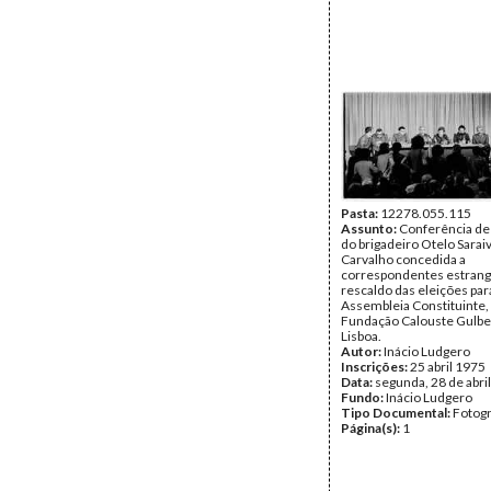
Pasta:
12278.055.115
Assunto:
Conferência de
do brigadeiro Otelo Sarai
Carvalho concedida a
correspondentes estrang
rescaldo das eleições par
Assembleia Constituinte,
Fundação Calouste Gulbe
Lisboa.
Autor:
Inácio Ludgero
Inscrições:
25 abril 1975
Data:
segunda, 28 de abri
Fundo:
Inácio Ludgero
Tipo Documental:
Fotogr
Página(s):
1