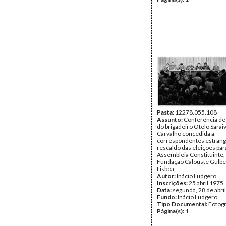
Pasta:
12278.055.108
Assunto:
Conferência de
do brigadeiro Otelo Sarai
Carvalho concedida a
correspondentes estrang
rescaldo das eleições par
Assembleia Constituinte,
Fundação Calouste Gulbe
Lisboa.
Autor:
Inácio Ludgero
Inscrições:
25 abril 1975
Data:
segunda, 28 de abri
Fundo:
Inácio Ludgero
Tipo Documental:
Fotogr
Página(s):
1