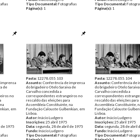
afias
Tipo Documental:
Fotografias
Tipo Documental:
Fotogra
Página(s):
1
Página(s):
1
Pasta:
12278.055.103
Pasta:
12278.055.104
 imprensa
Assunto:
Conferência de imprensa
Assunto:
Conferência de 
va de
do brigadeiro Otelo Saraiva de
do brigadeiro Otelo Saraiva
Carvalho concedida a
Carvalho concedida a
eiros no
correspondentes estrangeiros no
correspondentes estrange
a
rescaldo das eleições para
rescaldo das eleições para
 na
Assembleia Constituinte, na
Assembleia Constituinte, n
nkian, em
Fundação Calouste Gulbenkian, em
Fundação Calouste Gulben
Lisboa.
Lisboa.
Autor:
Inácio Ludgero
Autor:
Inácio Ludgero
Inscrições:
25 abril 1975
Inscrições:
25 abril 1975
l de 1975
Data:
segunda, 28 de abril de 1975
Data:
segunda, 28 de abril 
Fundo:
Inácio Ludgero
Fundo:
Inácio Ludgero
afias
Tipo Documental:
Fotografias
Tipo Documental:
Fotogra
Página(s):
1
Página(s):
1