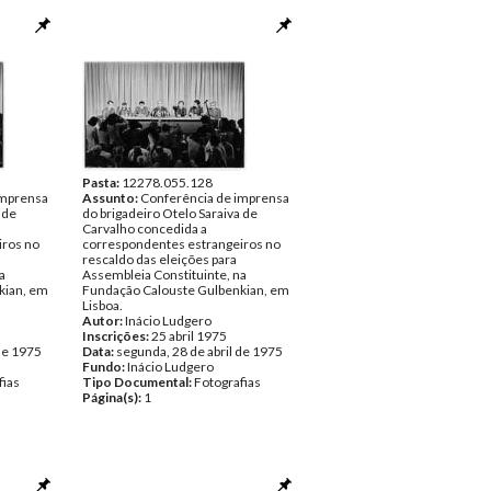
Pasta:
12278.055.128
imprensa
Assunto:
Conferência de imprensa
 de
do brigadeiro Otelo Saraiva de
Carvalho concedida a
iros no
correspondentes estrangeiros no
rescaldo das eleições para
a
Assembleia Constituinte, na
kian, em
Fundação Calouste Gulbenkian, em
Lisboa.
Autor:
Inácio Ludgero
Inscrições:
25 abril 1975
de 1975
Data:
segunda, 28 de abril de 1975
Fundo:
Inácio Ludgero
fias
Tipo Documental:
Fotografias
Página(s):
1