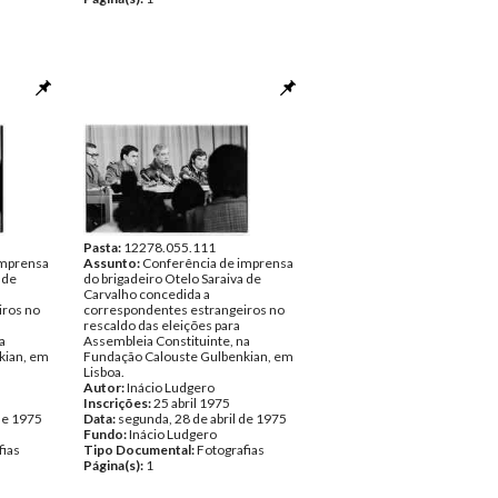
Pasta:
12278.055.111
imprensa
Assunto:
Conferência de imprensa
 de
do brigadeiro Otelo Saraiva de
Carvalho concedida a
iros no
correspondentes estrangeiros no
rescaldo das eleições para
a
Assembleia Constituinte, na
kian, em
Fundação Calouste Gulbenkian, em
Lisboa.
Autor:
Inácio Ludgero
Inscrições:
25 abril 1975
de 1975
Data:
segunda, 28 de abril de 1975
Fundo:
Inácio Ludgero
fias
Tipo Documental:
Fotografias
Página(s):
1