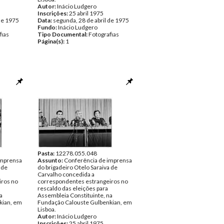
Autor:
Inácio Ludgero
Inscrições:
25 abril 1975
de 1975
Data:
segunda, 28 de abril de 1975
Fundo:
Inácio Ludgero
fias
Tipo Documental:
Fotografias
Página(s):
1
Pasta:
12278.055.048
imprensa
Assunto:
Conferência de imprensa
 de
do brigadeiro Otelo Saraiva de
Carvalho concedida a
iros no
correspondentes estrangeiros no
rescaldo das eleições para
a
Assembleia Constituinte, na
kian, em
Fundação Calouste Gulbenkian, em
Lisboa.
Autor:
Inácio Ludgero
Inscrições:
25 abril 1975