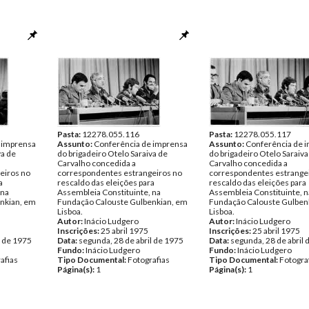
Pasta:
12278.055.116
Pasta:
12278.055.117
 imprensa
Assunto:
Conferência de imprensa
Assunto:
Conferência de 
va de
do brigadeiro Otelo Saraiva de
do brigadeiro Otelo Saraiva
Carvalho concedida a
Carvalho concedida a
eiros no
correspondentes estrangeiros no
correspondentes estrange
a
rescaldo das eleições para
rescaldo das eleições para
 na
Assembleia Constituinte, na
Assembleia Constituinte, n
nkian, em
Fundação Calouste Gulbenkian, em
Fundação Calouste Gulben
Lisboa.
Lisboa.
Autor:
Inácio Ludgero
Autor:
Inácio Ludgero
Inscrições:
25 abril 1975
Inscrições:
25 abril 1975
l de 1975
Data:
segunda, 28 de abril de 1975
Data:
segunda, 28 de abril 
Fundo:
Inácio Ludgero
Fundo:
Inácio Ludgero
afias
Tipo Documental:
Fotografias
Tipo Documental:
Fotogra
Página(s):
1
Página(s):
1