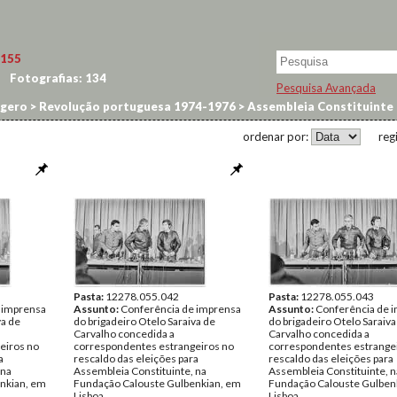
155
Fotografias:
134
Pesquisa Avançada
dgero
>
Revolução portuguesa 1974-1976
>
Assembleia Constituinte
ordenar por:
reg
Pasta:
12278.055.042
Pasta:
12278.055.043
 imprensa
Assunto:
Conferência de imprensa
Assunto:
Conferência de 
va de
do brigadeiro Otelo Saraiva de
do brigadeiro Otelo Saraiva
Carvalho concedida a
Carvalho concedida a
eiros no
correspondentes estrangeiros no
correspondentes estrange
a
rescaldo das eleições para
rescaldo das eleições para
 na
Assembleia Constituinte, na
Assembleia Constituinte, n
nkian, em
Fundação Calouste Gulbenkian, em
Fundação Calouste Gulben
Lisboa.
Lisboa.