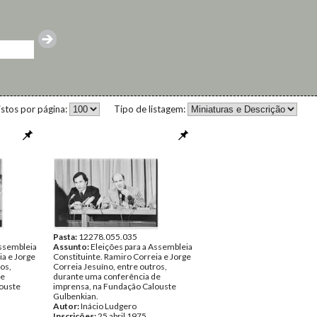
istos por página:
Tipo de listagem:
Pasta:
12278.055.035
Assembleia
Assunto:
Eleições para a Assembleia
ia e Jorge
Constituinte. Ramiro Correia e Jorge
os,
Correia Jesuíno, entre outros,
de
durante uma conferência de
ouste
imprensa, na Fundação Calouste
Gulbenkian.
Autor:
Inácio Ludgero
Inscrições:
25 abril 1975