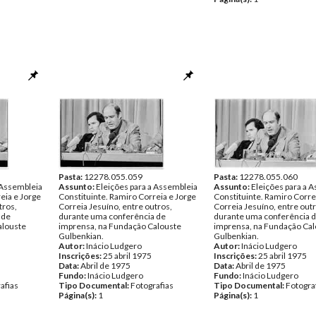
Pasta:
12278.055.059
Pasta:
12278.055.060
 Assembleia
Assunto:
Eleições para a Assembleia
Assunto:
Eleições para a 
eia e Jorge
Constituinte. Ramiro Correia e Jorge
Constituinte. Ramiro Corre
tros,
Correia Jesuíno, entre outros,
Correia Jesuíno, entre outr
 de
durante uma conferência de
durante uma conferência 
alouste
imprensa, na Fundação Calouste
imprensa, na Fundação Cal
Gulbenkian.
Gulbenkian.
Autor:
Inácio Ludgero
Autor:
Inácio Ludgero
Inscrições:
25 abril 1975
Inscrições:
25 abril 1975
Data:
Abril de 1975
Data:
Abril de 1975
Fundo:
Inácio Ludgero
Fundo:
Inácio Ludgero
afias
Tipo Documental:
Fotografias
Tipo Documental:
Fotogra
Página(s):
1
Página(s):
1