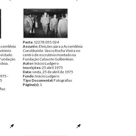
Pasta:
12278.055.024
Assembleia
Assunto:
Eleições para a Assembleia
António
Constituinte. Vasco Rocha Vieira no
vistado
centro de escrutínio montado na
 Fundação
Fundação Calouste Gulbenkian.
isboa.
Autor:
Inácio Ludgero
Inscrições:
25 abril 1975
Data:
sexta, 25 de abril de 1975
1975 -
Fundo:
Inácio Ludgero
75
Tipo Documental:
Fotografias
Página(s):
1
fias