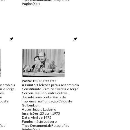
Página(s):
1
Pasta:
12278.055.057
Assembleia
Assunto:
Eleições para a Assembleia
ia e Jorge
Constituinte. Ramiro Correia e Jorge
os,
Correia Jesuíno, entre outros,
de
durante uma conferência de
ouste
imprensa, na Fundação Calouste
Gulbenkian.
Autor:
Inácio Ludgero
Inscrições:
25 abril 1975
Data:
Abril de 1975
Fundo:
Inácio Ludgero
fias
Tipo Documental:
Fotografias
Página(s):
1