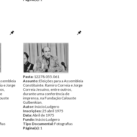
Pasta:
12278.055.061
Assembleia
Assunto:
Eleições para a Assembleia
ia e Jorge
Constituinte. Ramiro Correia e Jorge
os,
Correia Jesuíno, entre outros,
de
durante uma conferência de
ouste
imprensa, na Fundação Calouste
Gulbenkian.
Autor:
Inácio Ludgero
Inscrições:
25 abril 1975
Data:
Abril de 1975
Fundo:
Inácio Ludgero
fias
Tipo Documental:
Fotografias
Página(s):
1