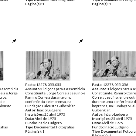
Página(s):
1
Página(s):
1
Pasta:
12278.055.055
Pasta:
12278.055.056
 Assembleia
Assunto:
Eleições para a Assembleia
Assunto:
Eleições para a 
eia e Jorge
Constituinte. Jorge Correia Jesuíno e
Constituinte. Ramiro Corre
tros,
Ramiro Correia durante uma
Correia Jesuíno, entre outr
 de
conferência de imprensa, na
durante uma conferência 
alouste
Fundação Calouste Gulbenkian.
imprensa, na Fundação Cal
Autor:
Inácio Ludgero
Gulbenkian.
Inscrições:
25 abril 1975
Autor:
Inácio Ludgero
Data:
Abril de 1975
Inscrições:
25 abril 1975
Fundo:
Inácio Ludgero
Data:
Abril de 1975
afias
Tipo Documental:
Fotografias
Fundo:
Inácio Ludgero
Página(s):
1
Tipo Documental:
Fotogra
Página(s):
1