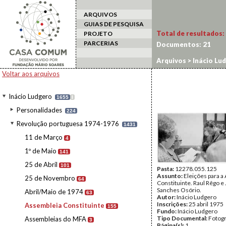
ARQUIVOS
GUIAS DE PESQUISA
Total de resultados:
PROJETO
PARCERIAS
Documentos:
21
Arquivos
>
Inácio Lu
Voltar aos arquivos
Inácio Ludgero
1655
I
Personalidades
224
Revolução portuguesa 1974-1976
1431
11 de Março
4
1º de Maio
141
25 de Abril
101
Pasta:
12278.055.125
Assunto:
Eleições para a
25 de Novembro
64
Constituinte. Raul Rêgo e
Sanches Osório.
Abril/Maio de 1974
63
Autor:
Inácio Ludgero
Inscrições:
25 abril 1975
Assembleia Constituinte
155
Fundo:
Inácio Ludgero
Tipo Documental:
Fotogr
Assembleias do MFA
3
Página(s):
1