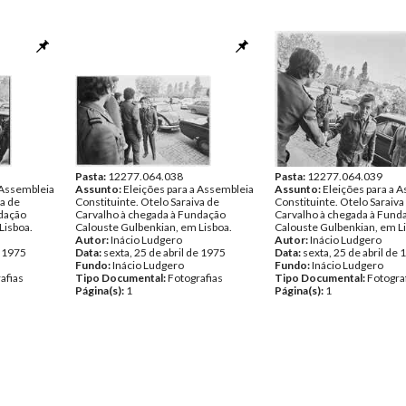
Pasta:
12277.064.038
Pasta:
12277.064.039
 Assembleia
Assunto:
Eleições para a Assembleia
Assunto:
Eleições para a 
va de
Constituinte. Otelo Saraiva de
Constituinte. Otelo Saraiva
ndação
Carvalho à chegada à Fundação
Carvalho à chegada à Fund
Lisboa.
Calouste Gulbenkian, em Lisboa.
Calouste Gulbenkian, em L
Autor:
Inácio Ludgero
Autor:
Inácio Ludgero
e 1975
Data:
sexta, 25 de abril de 1975
Data:
sexta, 25 de abril de
Fundo:
Inácio Ludgero
Fundo:
Inácio Ludgero
afias
Tipo Documental:
Fotografias
Tipo Documental:
Fotogra
Página(s):
1
Página(s):
1