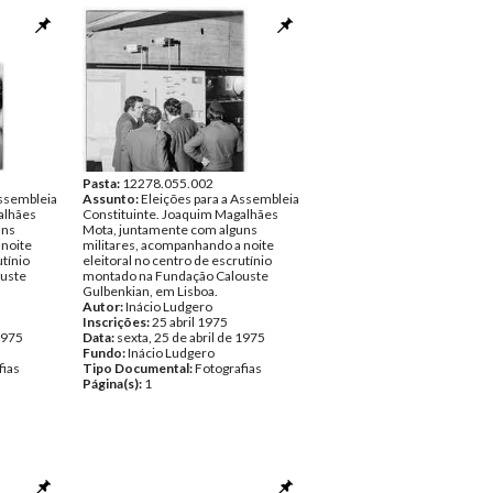
Pasta:
12278.055.002
Assembleia
Assunto:
Eleições para a Assembleia
alhães
Constituinte. Joaquim Magalhães
uns
Mota, juntamente com alguns
 noite
militares, acompanhando a noite
utínio
eleitoral no centro de escrutínio
uste
montado na Fundação Calouste
Gulbenkian, em Lisboa.
Autor:
Inácio Ludgero
Inscrições:
25 abril 1975
 1975
Data:
sexta, 25 de abril de 1975
Fundo:
Inácio Ludgero
fias
Tipo Documental:
Fotografias
Página(s):
1