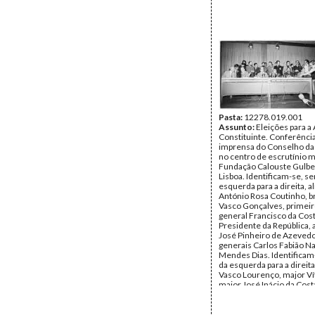
Pasta:
12278.019.001
Assunto:
Eleições para a
Constituinte. Conferênci
imprensa do Conselho da
no centro de escrutínio 
Fundação Calouste Gulbe
Lisboa. Identificam-se, s
esquerda para a direita, a
António Rosa Coutinho, b
Vasco Gonçalves, primeir
general Francisco da Co
Presidente da República, 
José Pinheiro de Azevedo
generais Carlos Fabião N
Mendes Dias. Identificam-
da esquerda para a direita
Vasco Lourenço, major Ví
major José Inácio da Cost
capitão Rodrigo Sousa e C
brigadeiro Manuel Franco
capitão-tenente Carlos d