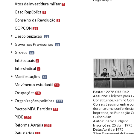
Atos de investidura militar
5
Caso República
9
Conselho da Revolução
2
COPCON
24
Descolonização
31
Governos Provisórios
85
Greves
44
Intelectuais
3
Intersindical
2
Manifestações
47
Movimento estudantil
18
Pasta:
12278.055.049
Ocupações
10
Assunto:
Eleições para a
Constituinte. Ramiro Corr
Organizações políticas
133
Correia Jesuíno, entre ou
durante uma conferência
Pactos MFA-Partidos
12
imprensa, na Fundação C
PIDE
Gulbenkian.
100
Autor:
Inácio Ludgero
Reforma Agrária
Inscrições:
25 abril 1975
257
Data:
Abril de 1975
Refugiados
Tipo Documental:
Fotogr
12