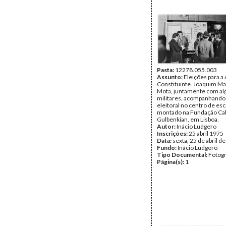
Contreiras e o general Fi
Pires, entre outros.
Autor:
Inácio Ludgero
Inscrições:
Marcelo no Al
25/4/75; Agosto 79
Data:
sexta, 25 de abril d
Fundo:
Inácio Ludgero
Tipo Documental:
Fotogr
Página(s):
1
Pasta:
12278.055.003
Assunto:
Eleições para a
Constituinte. Joaquim M
Mota, juntamente com al
militares, acompanhando 
eleitoral no centro de esc
montado na Fundação Ca
Gulbenkian, em Lisboa.
Autor:
Inácio Ludgero
Inscrições:
25 abril 1975
Data:
sexta, 25 de abril d
Fundo:
Inácio Ludgero
Tipo Documental:
Fotogr
Página(s):
1