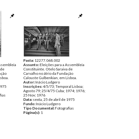
Pasta:
12277.068.002
Assembleia
Assunto:
Eleições para a Assembleia
 de
Constituinte. Otelo Saraiva de
ação
Carvalho no átrio da Fundação
isboa.
Calouste Gulbenkian, em Lisboa.
Autor:
Inácio Ludgero
 1975
Inscrições:
4/5/73; Temporal Lisboa;
Agosto 79; 25/4/75 Cuba; 1974; 1976;
fias
25 Nov; 1976
Data:
sexta, 25 de abril de 1975
Fundo:
Inácio Ludgero
Tipo Documental:
Fotografias
Página(s):
1