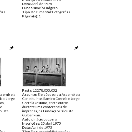
Data:
Abril de 1975
Fundo:
Inácio Ludgero
fias
Tipo Documental:
Fotografias
Página(s):
1
Pasta:
12278.055.052
Assembleia
Assunto:
Eleições para a Assembleia
ia e Jorge
Constituinte. Ramiro Correia e Jorge
os,
Correia Jesuíno, entre outros,
de
durante uma conferência de
ouste
imprensa, na Fundação Calouste
Gulbenkian.
Autor:
Inácio Ludgero
Inscrições:
25 abril 1975
Data:
Abril de 1975
fias
Tipo Documental:
Fotografias