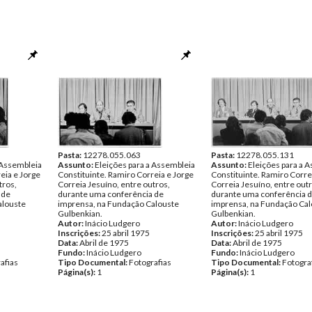
Pasta:
12278.055.063
Pasta:
12278.055.131
 Assembleia
Assunto:
Eleições para a Assembleia
Assunto:
Eleições para a 
eia e Jorge
Constituinte. Ramiro Correia e Jorge
Constituinte. Ramiro Corre
tros,
Correia Jesuíno, entre outros,
Correia Jesuíno, entre outr
 de
durante uma conferência de
durante uma conferência 
alouste
imprensa, na Fundação Calouste
imprensa, na Fundação Cal
Gulbenkian.
Gulbenkian.
Autor:
Inácio Ludgero
Autor:
Inácio Ludgero
Inscrições:
25 abril 1975
Inscrições:
25 abril 1975
Data:
Abril de 1975
Data:
Abril de 1975
Fundo:
Inácio Ludgero
Fundo:
Inácio Ludgero
afias
Tipo Documental:
Fotografias
Tipo Documental:
Fotogra
Página(s):
1
Página(s):
1