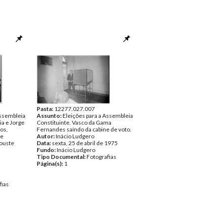
Pasta:
12277.027.007
Assembleia
Assunto:
Eleições para a Assembleia
ia e Jorge
Constituinte. Vasco da Gama
os,
Fernandes saíndo da cabine de voto.
de
Autor:
Inácio Ludgero
ouste
Data:
sexta, 25 de abril de 1975
Fundo:
Inácio Ludgero
Tipo Documental:
Fotografias
Página(s):
1
fias