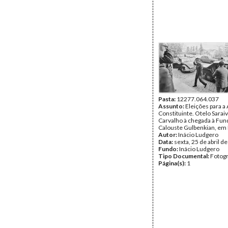
Pasta:
12277.064.037
Assunto:
Eleições para a
Constituinte. Otelo Sarai
Carvalho à chegada à Fu
Calouste Gulbenkian, em 
Autor:
Inácio Ludgero
Data:
sexta, 25 de abril d
Fundo:
Inácio Ludgero
Tipo Documental:
Fotogr
Página(s):
1