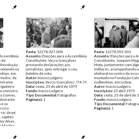
Pasta:
12278.027.004
Pasta:
12278.055.001
 Assembleia
Assunto:
Eleições para a Assembleia
Assunto:
Eleições para a 
a de
Constituinte. Vasco Gonçalves
Constituinte. Joaquim Mag
 Revolução
prestando declarações aos
Mota, juntamente com alg
montando na
jornalistas, após entregar o seu
militares, acompanhando a
nkian, em
boletim de voto.
eleitoral no centro de escr
entados, da
Autor:
Inácio Ludgero
montado na Fundação Calo
lmirante
Inscrições:
Vasco-Goncalves; /74-75
Gulbenkian, em Lisboa.
rigadeiro
Data:
sexta, 25 de abril de 1975
Autor:
Inácio Ludgero
o-ministro,
Fundo:
Inácio Ludgero
Inscrições:
25 abril 1975
sta Gomes,
Tipo Documental:
Fotografias
Data:
sexta, 25 de abril de
almirante
Página(s):
1
Fundo:
Inácio Ludgero
 e os
Tipo Documental:
Fotogra
arciso
Página(s):
1
se, de pé,
, capitão
tor Alves,
a Martins,
astro,
 Charais,
e Almada