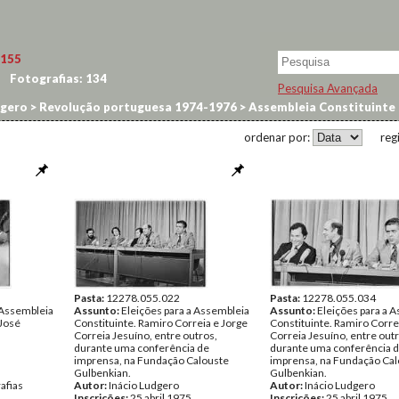
155
Fotografias:
134
Pesquisa Avançada
dgero
>
Revolução portuguesa 1974-1976
>
Assembleia Constituinte
ordenar por:
reg
Pasta:
12278.055.022
Pasta:
12278.055.034
 Assembleia
Assunto:
Eleições para a Assembleia
Assunto:
Eleições para a 
 José
Constituinte. Ramiro Correia e Jorge
Constituinte. Ramiro Corre
Correia Jesuíno, entre outros,
Correia Jesuíno, entre outr
durante uma conferência de
durante uma conferência 
imprensa, na Fundação Calouste
imprensa, na Fundação Cal
Gulbenkian.
Gulbenkian.
afias
Autor:
Inácio Ludgero
Autor:
Inácio Ludgero
Inscrições:
25 abril 1975
Inscrições:
25 abril 1975