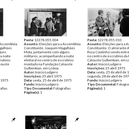
sher Lopes
vor;
e 1975
afias
Pasta:
12278.055.004
Pasta:
12278.055.010
 Assembleia
Assunto:
Eleições para a Assembleia
Assunto:
Eleições para a 
agalhães
Constituinte. Joaquim Magalhães
Constituinte. O almirante 
guns
Mota, juntamente com alguns
Rosa Coutinho sendo entre
a noite
militares, acompanhando a noite
no centro de escrutínio da
rutínio.
eleitoral no centro de escrutínio
Calouste Gulbenkian, em L
louste
montado na Fundação Calouste
Autor:
Inácio Ludgero
Gulbenkian, em Lisboa.
Inscrições:
25 abril 1975
Autor:
Inácio Ludgero
Data:
sexta, 25 de abril de 
Inscrições:
25 abril 1975
segunda, 28 de abril de 19
e 1975
Data:
sexta, 25 de abril de 1975
Fundo:
Inácio Ludgero
Fundo:
Inácio Ludgero
Tipo Documental:
Fotogra
afias
Tipo Documental:
Fotografias
Página(s):
1
Página(s):
1