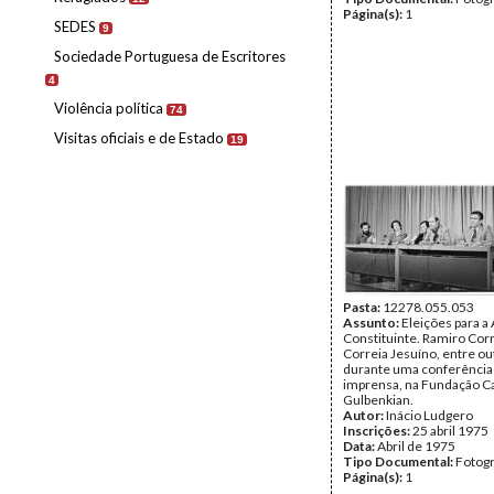
Página(s):
1
SEDES
9
Sociedade Portuguesa de Escritores
4
Violência política
74
Visitas oficiais e de Estado
19
Pasta:
12278.055.053
Assunto:
Eleições para a
Constituinte. Ramiro Corr
Correia Jesuíno, entre ou
durante uma conferência
imprensa, na Fundação C
Gulbenkian.
Autor:
Inácio Ludgero
Inscrições:
25 abril 1975
Data:
Abril de 1975
Tipo Documental:
Fotogr
Página(s):
1