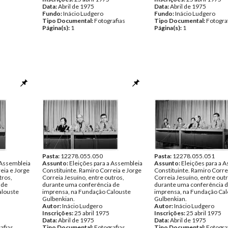
Data:
Abril de 1975
Data:
Abril de 1975
Fundo:
Inácio Ludgero
Fundo:
Inácio Ludgero
Tipo Documental:
Fotografias
Tipo Documental:
Fotogra
Página(s):
1
Página(s):
1
Pasta:
12278.055.050
Pasta:
12278.055.051
 Assembleia
Assunto:
Eleições para a Assembleia
Assunto:
Eleições para a 
eia e Jorge
Constituinte. Ramiro Correia e Jorge
Constituinte. Ramiro Corre
tros,
Correia Jesuíno, entre outros,
Correia Jesuíno, entre outr
 de
durante uma conferência de
durante uma conferência 
alouste
imprensa, na Fundação Calouste
imprensa, na Fundação Cal
Gulbenkian.
Gulbenkian.
Autor:
Inácio Ludgero
Autor:
Inácio Ludgero
Inscrições:
25 abril 1975
Inscrições:
25 abril 1975
Data:
Abril de 1975
Data:
Abril de 1975
afias
Tipo Documental:
Fotografias
Tipo Documental:
Fotogra