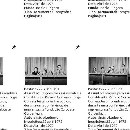
Data:
Abril de 1975
Data:
Abril de 1975
Fundo:
Inácio Ludgero
Fundo:
Inácio Ludgero
Tipo Documental:
Fotografias
Tipo Documental:
Fotogra
Página(s):
1
Página(s):
1
Pasta:
12278.055.050
Pasta:
12278.055.051
 Assembleia
Assunto:
Eleições para a Assembleia
Assunto:
Eleições para a 
eia e Jorge
Constituinte. Ramiro Correia e Jorge
Constituinte. Ramiro Corre
tros,
Correia Jesuíno, entre outros,
Correia Jesuíno, entre outr
 de
durante uma conferência de
durante uma conferência 
alouste
imprensa, na Fundação Calouste
imprensa, na Fundação Cal
Gulbenkian.
Gulbenkian.
Autor:
Inácio Ludgero
Autor:
Inácio Ludgero
Inscrições:
25 abril 1975
Inscrições:
25 abril 1975
Data:
Abril de 1975
Data:
Abril de 1975
afias
Tipo Documental:
Fotografias
Tipo Documental:
Fotogra