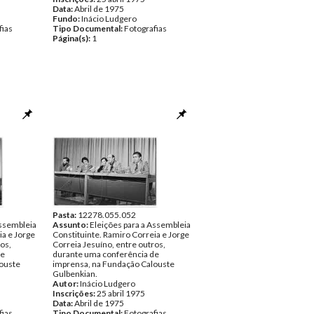
Data:
Abril de 1975
Fundo:
Inácio Ludgero
fias
Tipo Documental:
Fotografias
Página(s):
1
Pasta:
12278.055.052
Assembleia
Assunto:
Eleições para a Assembleia
ia e Jorge
Constituinte. Ramiro Correia e Jorge
os,
Correia Jesuíno, entre outros,
de
durante uma conferência de
ouste
imprensa, na Fundação Calouste
Gulbenkian.
Autor:
Inácio Ludgero
Inscrições:
25 abril 1975
Data:
Abril de 1975
fias
Tipo Documental:
Fotografias