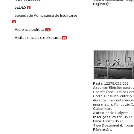
Página(s):
1
SEDES
9
Sociedade Portuguesa de Escritores
4
Violência política
74
Visitas oficiais e de Estado
19
Pasta:
12278.055.053
Assunto:
Eleições para a
Constituinte. Ramiro Corr
Correia Jesuíno, entre ou
durante uma conferência
imprensa, na Fundação C
Gulbenkian.
Autor:
Inácio Ludgero
Inscrições:
25 abril 1975
Data:
Abril de 1975
Tipo Documental:
Fotogr
Página(s):
1