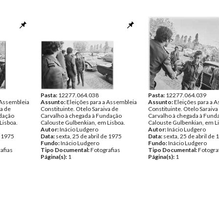
Pasta:
12277.064.038
Pasta:
12277.064.039
 Assembleia
Assunto:
Eleições para a Assembleia
Assunto:
Eleições para a 
va de
Constituinte. Otelo Saraiva de
Constituinte. Otelo Saraiva
ndação
Carvalho à chegada à Fundação
Carvalho à chegada à Fund
Lisboa.
Calouste Gulbenkian, em Lisboa.
Calouste Gulbenkian, em L
Autor:
Inácio Ludgero
Autor:
Inácio Ludgero
e 1975
Data:
sexta, 25 de abril de 1975
Data:
sexta, 25 de abril de
Fundo:
Inácio Ludgero
Fundo:
Inácio Ludgero
afias
Tipo Documental:
Fotografias
Tipo Documental:
Fotogra
Página(s):
1
Página(s):
1