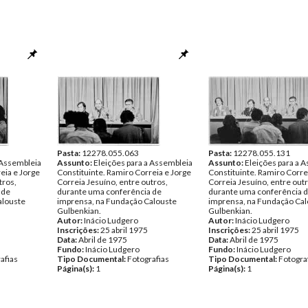
Pasta:
12278.055.063
Pasta:
12278.055.131
 Assembleia
Assunto:
Eleições para a Assembleia
Assunto:
Eleições para a 
eia e Jorge
Constituinte. Ramiro Correia e Jorge
Constituinte. Ramiro Corre
tros,
Correia Jesuíno, entre outros,
Correia Jesuíno, entre outr
 de
durante uma conferência de
durante uma conferência 
alouste
imprensa, na Fundação Calouste
imprensa, na Fundação Cal
Gulbenkian.
Gulbenkian.
Autor:
Inácio Ludgero
Autor:
Inácio Ludgero
Inscrições:
25 abril 1975
Inscrições:
25 abril 1975
Data:
Abril de 1975
Data:
Abril de 1975
Fundo:
Inácio Ludgero
Fundo:
Inácio Ludgero
afias
Tipo Documental:
Fotografias
Tipo Documental:
Fotogra
Página(s):
1
Página(s):
1