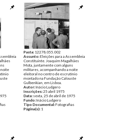
Pasta:
12278.055.002
Assembleia
Assunto:
Eleições para a Assembleia
alhães
Constituinte. Joaquim Magalhães
uns
Mota, juntamente com alguns
 noite
militares, acompanhando a noite
utínio
eleitoral no centro de escrutínio
uste
montado na Fundação Calouste
Gulbenkian, em Lisboa.
Autor:
Inácio Ludgero
Inscrições:
25 abril 1975
 1975
Data:
sexta, 25 de abril de 1975
Fundo:
Inácio Ludgero
fias
Tipo Documental:
Fotografias
Página(s):
1