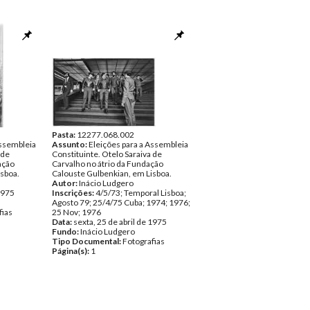
Pasta:
12277.068.002
Assembleia
Assunto:
Eleições para a Assembleia
 de
Constituinte. Otelo Saraiva de
ação
Carvalho no átrio da Fundação
isboa.
Calouste Gulbenkian, em Lisboa.
Autor:
Inácio Ludgero
 1975
Inscrições:
4/5/73; Temporal Lisboa;
Agosto 79; 25/4/75 Cuba; 1974; 1976;
fias
25 Nov; 1976
Data:
sexta, 25 de abril de 1975
Fundo:
Inácio Ludgero
Tipo Documental:
Fotografias
Página(s):
1