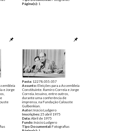
Página(s):
1
Pasta:
12278.055.057
Assembleia
Assunto:
Eleições para a Assembleia
ia e Jorge
Constituinte. Ramiro Correia e Jorge
os,
Correia Jesuíno, entre outros,
de
durante uma conferência de
ouste
imprensa, na Fundação Calouste
Gulbenkian.
Autor:
Inácio Ludgero
Inscrições:
25 abril 1975
Data:
Abril de 1975
Fundo:
Inácio Ludgero
fias
Tipo Documental:
Fotografias
Página(s):
1