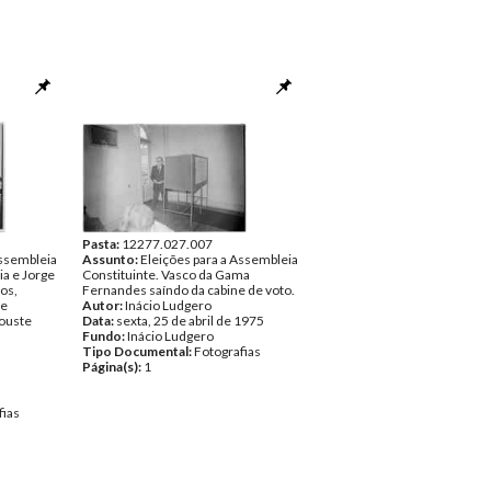
Pasta:
12277.027.007
Assembleia
Assunto:
Eleições para a Assembleia
ia e Jorge
Constituinte. Vasco da Gama
os,
Fernandes saíndo da cabine de voto.
de
Autor:
Inácio Ludgero
ouste
Data:
sexta, 25 de abril de 1975
Fundo:
Inácio Ludgero
Tipo Documental:
Fotografias
Página(s):
1
fias