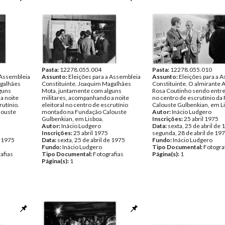
sher Lopes
vor;
e 1975
afias
Pasta:
12278.055.004
Pasta:
12278.055.010
 Assembleia
Assunto:
Eleições para a Assembleia
Assunto:
Eleições para a 
agalhães
Constituinte. Joaquim Magalhães
Constituinte. O almirante 
guns
Mota, juntamente com alguns
Rosa Coutinho sendo entre
a noite
militares, acompanhando a noite
no centro de escrutínio da
rutínio.
eleitoral no centro de escrutínio
Calouste Gulbenkian, em L
louste
montado na Fundação Calouste
Autor:
Inácio Ludgero
Gulbenkian, em Lisboa.
Inscrições:
25 abril 1975
Autor:
Inácio Ludgero
Data:
sexta, 25 de abril de 
Inscrições:
25 abril 1975
segunda, 28 de abril de 19
e 1975
Data:
sexta, 25 de abril de 1975
Fundo:
Inácio Ludgero
Fundo:
Inácio Ludgero
Tipo Documental:
Fotogra
afias
Tipo Documental:
Fotografias
Página(s):
1
Página(s):
1