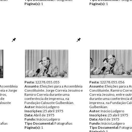
Página(s):
1
Página(s):
1
Pasta:
12278.055.055
Pasta:
12278.055.056
 Assembleia
Assunto:
Eleições para a Assembleia
Assunto:
Eleições para a 
eia e Jorge
Constituinte. Jorge Correia Jesuíno e
Constituinte. Ramiro Corre
tros,
Ramiro Correia durante uma
Correia Jesuíno, entre outr
 de
conferência de imprensa, na
durante uma conferência 
alouste
Fundação Calouste Gulbenkian.
imprensa, na Fundação Cal
Autor:
Inácio Ludgero
Gulbenkian.
Inscrições:
25 abril 1975
Autor:
Inácio Ludgero
Data:
Abril de 1975
Inscrições:
25 abril 1975
Fundo:
Inácio Ludgero
Data:
Abril de 1975
afias
Tipo Documental:
Fotografias
Fundo:
Inácio Ludgero
Página(s):
1
Tipo Documental:
Fotogra
Página(s):
1