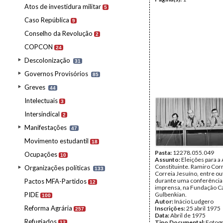
Atos de investidura militar
5
Caso República
9
Conselho da Revolução
2
COPCON
24
Descolonização
31
Governos Provisórios
85
Greves
44
Intelectuais
3
Intersindical
2
Manifestações
47
Movimento estudantil
18
Pasta:
12278.055.049
Ocupações
10
Assunto:
Eleições para a
Constituinte. Ramiro Corr
Organizações políticas
133
Correia Jesuíno, entre ou
durante uma conferência
Pactos MFA-Partidos
12
imprensa, na Fundação C
PIDE
Gulbenkian.
100
Autor:
Inácio Ludgero
Reforma Agrária
Inscrições:
25 abril 1975
257
Data:
Abril de 1975
Refugiados
Tipo Documental:
Fotogr
12