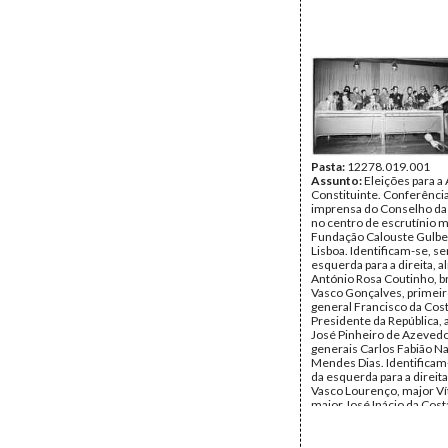
Pasta:
12278.019.001
Assunto:
Eleições para a
Constituinte. Conferênci
imprensa do Conselho da
no centro de escrutínio 
Fundação Calouste Gulbe
Lisboa. Identificam-se, s
esquerda para a direita, a
António Rosa Coutinho, b
Vasco Gonçalves, primeir
general Francisco da Co
Presidente da República, 
José Pinheiro de Azevedo
generais Carlos Fabião N
Mendes Dias. Identificam-
da esquerda para a direita
Vasco Lourenço, major Ví
major José Inácio da Cost
capitão Rodrigo Sousa e C
brigadeiro Manuel Franco
capitão-tenente Carlos d