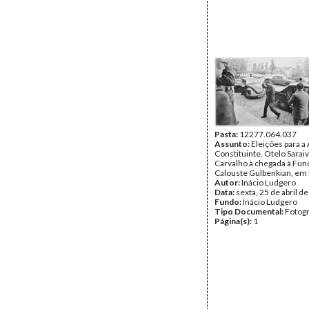
Pasta:
12277.064.037
Assunto:
Eleições para a
Constituinte. Otelo Sarai
Carvalho à chegada à Fu
Calouste Gulbenkian, em 
Autor:
Inácio Ludgero
Data:
sexta, 25 de abril d
Fundo:
Inácio Ludgero
Tipo Documental:
Fotogr
Página(s):
1