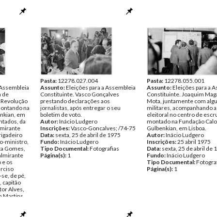
Pasta:
12278.027.004
Pasta:
12278.055.001
 Assembleia
Assunto:
Eleições para a Assembleia
Assunto:
Eleições para a 
a de
Constituinte. Vasco Gonçalves
Constituinte. Joaquim Mag
 Revolução
prestando declarações aos
Mota, juntamente com alg
montando na
jornalistas, após entregar o seu
militares, acompanhando a
nkian, em
boletim de voto.
eleitoral no centro de escr
entados, da
Autor:
Inácio Ludgero
montado na Fundação Calo
lmirante
Inscrições:
Vasco-Goncalves; /74-75
Gulbenkian, em Lisboa.
rigadeiro
Data:
sexta, 25 de abril de 1975
Autor:
Inácio Ludgero
o-ministro,
Fundo:
Inácio Ludgero
Inscrições:
25 abril 1975
sta Gomes,
Tipo Documental:
Fotografias
Data:
sexta, 25 de abril de
almirante
Página(s):
1
Fundo:
Inácio Ludgero
 e os
Tipo Documental:
Fotogra
arciso
Página(s):
1
se, de pé,
, capitão
tor Alves,
a Martins,
astro,
 Charais,
e Almada