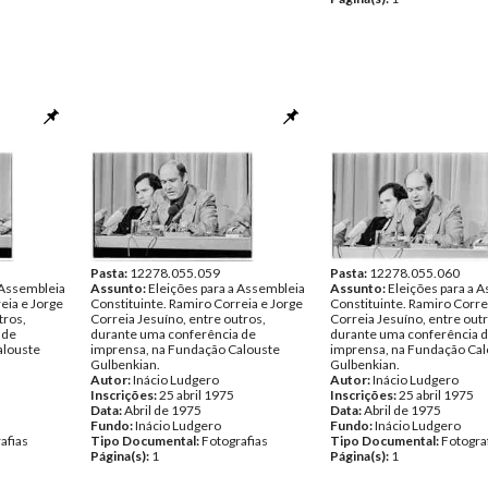
Pasta:
12278.055.059
Pasta:
12278.055.060
 Assembleia
Assunto:
Eleições para a Assembleia
Assunto:
Eleições para a 
eia e Jorge
Constituinte. Ramiro Correia e Jorge
Constituinte. Ramiro Corre
tros,
Correia Jesuíno, entre outros,
Correia Jesuíno, entre outr
 de
durante uma conferência de
durante uma conferência 
alouste
imprensa, na Fundação Calouste
imprensa, na Fundação Cal
Gulbenkian.
Gulbenkian.
Autor:
Inácio Ludgero
Autor:
Inácio Ludgero
Inscrições:
25 abril 1975
Inscrições:
25 abril 1975
Data:
Abril de 1975
Data:
Abril de 1975
Fundo:
Inácio Ludgero
Fundo:
Inácio Ludgero
afias
Tipo Documental:
Fotografias
Tipo Documental:
Fotogra
Página(s):
1
Página(s):
1