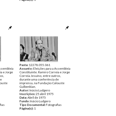
Pasta:
12278.055.061
Assembleia
Assunto:
Eleições para a Assembleia
ia e Jorge
Constituinte. Ramiro Correia e Jorge
os,
Correia Jesuíno, entre outros,
de
durante uma conferência de
ouste
imprensa, na Fundação Calouste
Gulbenkian.
Autor:
Inácio Ludgero
Inscrições:
25 abril 1975
Data:
Abril de 1975
Fundo:
Inácio Ludgero
fias
Tipo Documental:
Fotografias
Página(s):
1