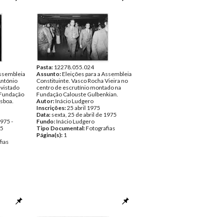
Pasta:
12278.055.024
Assembleia
Assunto:
Eleições para a Assembleia
António
Constituinte. Vasco Rocha Vieira no
vistado
centro de escrutínio montado na
 Fundação
Fundação Calouste Gulbenkian.
isboa.
Autor:
Inácio Ludgero
Inscrições:
25 abril 1975
Data:
sexta, 25 de abril de 1975
1975 -
Fundo:
Inácio Ludgero
75
Tipo Documental:
Fotografias
Página(s):
1
fias