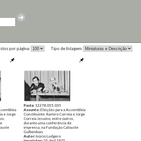
istos por página:
Tipo de listagem:
Pasta:
12278.055.035
Assembleia
Assunto:
Eleições para a Assembleia
ia e Jorge
Constituinte. Ramiro Correia e Jorge
os,
Correia Jesuíno, entre outros,
de
durante uma conferência de
ouste
imprensa, na Fundação Calouste
Gulbenkian.
Autor:
Inácio Ludgero
Inscrições:
25 abril 1975