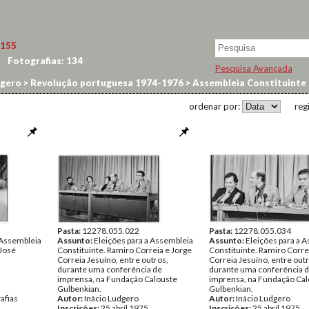
155
Fotografias:
134
Pesquisa Avançada
dgero
>
Revolução portuguesa 1974-1976
>
Assembleia Constituinte
ordenar por:
reg
Pasta:
12278.055.022
Pasta:
12278.055.034
 Assembleia
Assunto:
Eleições para a Assembleia
Assunto:
Eleições para a 
 José
Constituinte. Ramiro Correia e Jorge
Constituinte. Ramiro Corre
Correia Jesuíno, entre outros,
Correia Jesuíno, entre outr
durante uma conferência de
durante uma conferência 
imprensa, na Fundação Calouste
imprensa, na Fundação Cal
Gulbenkian.
Gulbenkian.
afias
Autor:
Inácio Ludgero
Autor:
Inácio Ludgero
Inscrições:
25 abril 1975
Inscrições:
25 abril 1975