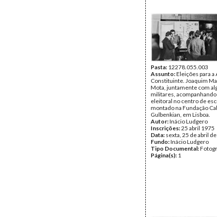
Contreiras e o general Fi
Pires, entre outros.
Autor:
Inácio Ludgero
Inscrições:
Marcelo no Al
25/4/75; Agosto 79
Data:
sexta, 25 de abril d
Fundo:
Inácio Ludgero
Tipo Documental:
Fotogr
Página(s):
1
Pasta:
12278.055.003
Assunto:
Eleições para a
Constituinte. Joaquim M
Mota, juntamente com al
militares, acompanhando 
eleitoral no centro de esc
montado na Fundação Ca
Gulbenkian, em Lisboa.
Autor:
Inácio Ludgero
Inscrições:
25 abril 1975
Data:
sexta, 25 de abril d
Fundo:
Inácio Ludgero
Tipo Documental:
Fotogr
Página(s):
1