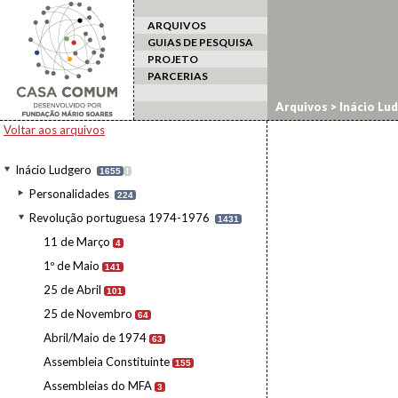
ARQUIVOS
GUIAS DE PESQUISA
PROJETO
PARCERIAS
Arquivos
>
Inácio Lu
Voltar aos arquivos
Inácio Ludgero
1655
I
Personalidades
224
Revolução portuguesa 1974-1976
1431
11 de Março
4
1º de Maio
141
25 de Abril
101
25 de Novembro
64
Abril/Maio de 1974
63
Assembleia Constituinte
155
Assembleias do MFA
3