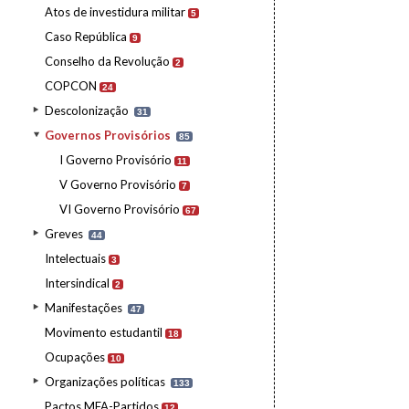
Atos de investidura militar
5
Caso República
9
Conselho da Revolução
2
COPCON
24
Descolonização
31
Governos Provisórios
85
I Governo Provisório
11
V Governo Provisório
7
VI Governo Provisório
67
Greves
44
Intelectuais
3
Intersindical
2
Manifestações
47
Movimento estudantil
18
Ocupações
10
Organizações políticas
133
Pactos MFA-Partidos
12