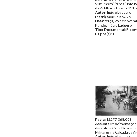
Viaturas militares junto 
de Artilharia Ligeira Nº 1,
Autor:
Inácio Ludgero
Inscrições:
25 nov. 75
Data:
terça, 25 de novem
Fundo:
Inácio Ludgero
Tipo Documental:
Fotogr
Página(s):
1
Pasta:
12277.068.008
Assunto:
Movimentações 
durante o 25 de Novembr
Militares na Calçada da Aj
Autor:
Inácio Ludgero