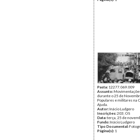
Pasta:
12277.069.009
Assunto:
Movimentações 
durante o 25 de Novembr
Populares e militares na 
Ajuda.
Autor:
Inácio Ludgero
Inscrições:
203; OS
Data:
terça, 25 de novem
Fundo:
Inácio Ludgero
Tipo Documental:
Fotogr
Página(s):
1