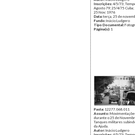
Inscrições:
4/5/73; Tempo
Agosto 79; 25/4/75 Cuba;
25 Nov; 1976
Data:
terça, 25 de novem
Fundo:
Inácio Ludgero
Tipo Documental:
Fotogr
Página(s):
1
Pasta:
12277.068.011
Assunto:
Movimentações 
durante o 25 de Novembr
Tanques militares subind
da Ajuda.
Autor:
Inácio Ludgero
Inscrições:
4/5/73; Tempo