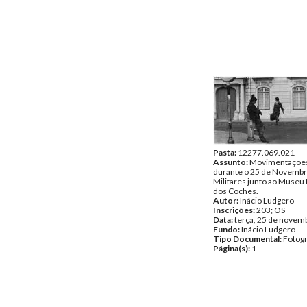
Pasta:
12277.069.021
Assunto:
Movimentações 
durante o 25 de Novembr
Militares junto ao Museu
dos Coches.
Autor:
Inácio Ludgero
Inscrições:
203; OS
Data:
terça, 25 de novem
Fundo:
Inácio Ludgero
Tipo Documental:
Fotogr
Página(s):
1