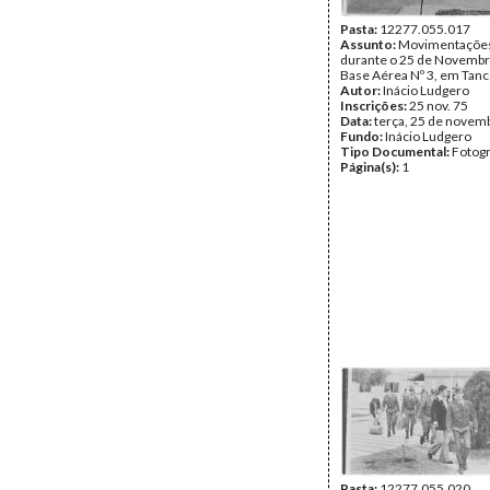
Pasta:
12277.055.017
Assunto:
Movimentações 
durante o 25 de Novembr
Base Aérea Nº 3, em Tanc
Autor:
Inácio Ludgero
Inscrições:
25 nov. 75
Data:
terça, 25 de novem
Fundo:
Inácio Ludgero
Tipo Documental:
Fotogr
Página(s):
1
Pasta:
12277.055.020