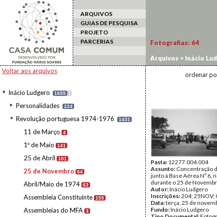
ARQUIVOS
GUIAS DE PESQUISA
PROJETO
PARCERIAS
Fotografias:
64
Arquivos
>
Inácio Lu
Voltar aos arquivos
ordenar po
Inácio Ludgero
1655
I
Personalidades
224
Revolução portuguesa 1974-1976
1431
11 de Março
4
1º de Maio
141
25 de Abril
101
Pasta:
12277.004.004
Assunto:
Concentração d
25 de Novembro
64
junto à Base Aérea Nº 6, 
durante o 25 de Novembr
Abril/Maio de 1974
63
Autor:
Inácio Ludgero
Inscrições:
204; 25NOV; 
Assembleia Constituinte
155
Data:
terça, 25 de novem
Fundo:
Inácio Ludgero
Assembleias do MFA
3
Tipo Documental:
Fotogr