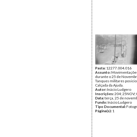
Pasta:
12277.004.016
Assunto:
Movimentações 
durante o 25 de Novembr
Tanques militares posici
Calçada da Ajuda.
Autor:
Inácio Ludgero
Inscrições:
204; 25NOV; 
Data:
terça, 25 de novem
Fundo:
Inácio Ludgero
Tipo Documental:
Fotogr
Página(s):
1