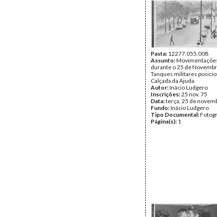
Pasta:
12277.055.008
Assunto:
Movimentações 
durante o 25 de Novembr
Tanques militares posici
Calçada da Ajuda.
Autor:
Inácio Ludgero
Inscrições:
25 nov. 75
Data:
terça, 25 de novem
Fundo:
Inácio Ludgero
Tipo Documental:
Fotogr
Página(s):
1