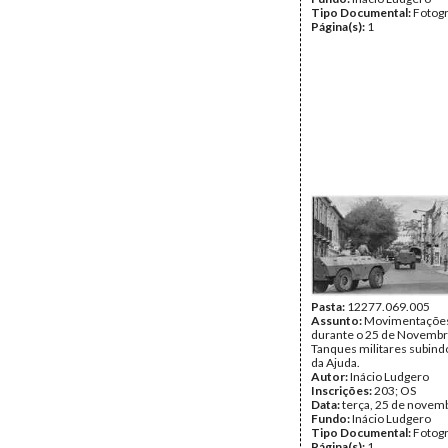
Tipo Documental:
Fotogr
Página(s):
1
Pasta:
12277.069.005
Assunto:
Movimentações 
durante o 25 de Novembr
Tanques militares subind
da Ajuda.
Autor:
Inácio Ludgero
Inscrições:
203; OS
Data:
terça, 25 de novem
Fundo:
Inácio Ludgero
Tipo Documental:
Fotogr
Página(s):
1