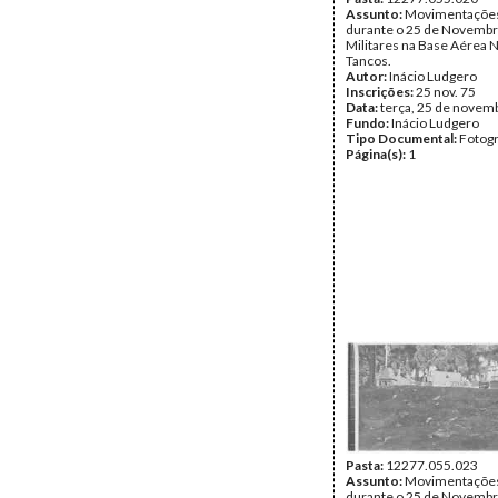
Assunto:
Movimentações 
durante o 25 de Novembr
Militares na Base Aérea N
Tancos.
Autor:
Inácio Ludgero
Inscrições:
25 nov. 75
Data:
terça, 25 de novem
Fundo:
Inácio Ludgero
Tipo Documental:
Fotogr
Página(s):
1
Pasta:
12277.055.023
Assunto:
Movimentações 
durante o 25 de Novembr