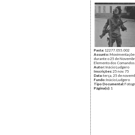
Pasta:
12277.055.002
Assunto:
Movimentações 
durante o 25 de Novembr
Elemento dos Comandos
Autor:
Inácio Ludgero
Inscrições:
25 nov. 75
Data:
terça, 25 de novem
Fundo:
Inácio Ludgero
Tipo Documental:
Fotogr
Página(s):
1