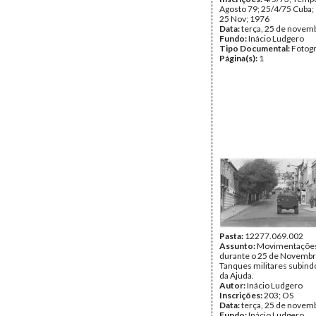
Agosto 79; 25/4/75 Cuba;
25 Nov; 1976
Data:
terça, 25 de novem
Fundo:
Inácio Ludgero
Tipo Documental:
Fotogr
Página(s):
1
Pasta:
12277.069.002
Assunto:
Movimentações 
durante o 25 de Novembr
Tanques militares subind
da Ajuda.
Autor:
Inácio Ludgero
Inscrições:
203; OS
Data:
terça, 25 de novem
Fundo:
Inácio Ludgero