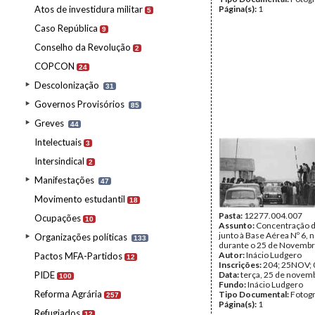
Atos de investidura militar
Página(s):
1
5
Caso República
9
Conselho da Revolução
2
COPCON
24
Descolonização
31
Governos Provisórios
85
Greves
44
Intelectuais
3
Intersindical
2
Manifestações
47
Movimento estudantil
18
Pasta:
12277.004.007
Ocupações
10
Assunto:
Concentração d
junto à Base Aérea Nº 6, 
Organizações políticas
133
durante o 25 de Novembr
Autor:
Inácio Ludgero
Pactos MFA-Partidos
12
Inscrições:
204; 25NOV; 
PIDE
Data:
terça, 25 de novem
100
Fundo:
Inácio Ludgero
Reforma Agrária
Tipo Documental:
Fotogr
257
Página(s):
1
Refugiados
12