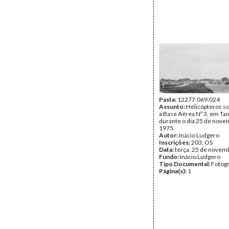
Pasta:
12277.069.024
Assunto:
Helicópteros s
a Base Aérea Nº 3, em Ta
durante o dia 25 de nove
1975.
Autor:
Inácio Ludgero
Inscrições:
203; OS
Data:
terça, 25 de novem
Fundo:
Inácio Ludgero
Tipo Documental:
Fotogr
Página(s):
1