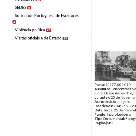
SEDES
9
Sociedade Portuguesa de Escritores
4
Violência política
74
Visitas oficiais e de Estado
19
Pasta:
12277.004.010
Assunto:
Concentração d
junto à Base Aérea Nº 6, 
durante o 25 de Novembr
Autor:
Inácio Ludgero
Inscrições:
204; 25NOV; 
Data:
terça, 25 de novem
Fundo:
Inácio Ludgero
Tipo Documental:
Fotogr
Página(s):
1