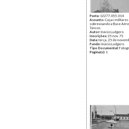
Pasta:
12277.055.014
Assunto:
Caças militares
sobrevoando a Base Aére
Tancos.
Autor:
Inácio Ludgero
Inscrições:
25 nov. 75
Data:
terça, 25 de novem
Fundo:
Inácio Ludgero
Tipo Documental:
Fotogr
Página(s):
1