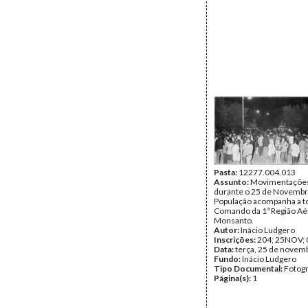
Pasta:
12277.004.013
Assunto:
Movimentações 
durante o 25 de Novembr
População acompanha a 
Comando da 1ª Região Aé
Monsanto.
Autor:
Inácio Ludgero
Inscrições:
204; 25NOV; 
Data:
terça, 25 de novem
Fundo:
Inácio Ludgero
Tipo Documental:
Fotogr
Página(s):
1