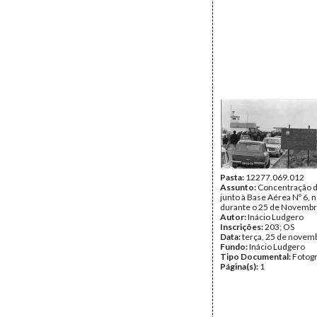
Pasta:
12277.069.012
Assunto:
Concentração d
junto à Base Aérea Nº 6, 
durante o 25 de Novembr
Autor:
Inácio Ludgero
Inscrições:
203; OS
Data:
terça, 25 de novem
Fundo:
Inácio Ludgero
Tipo Documental:
Fotogr
Página(s):
1