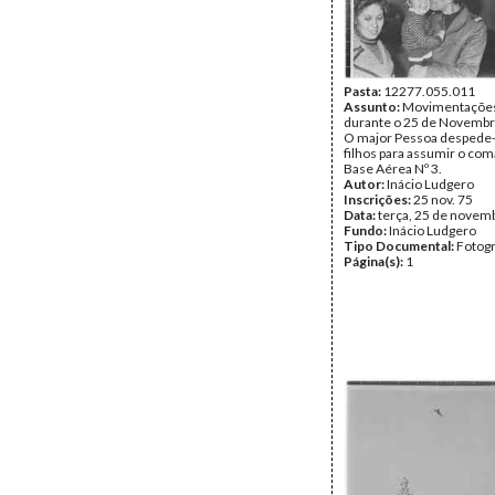
Pasta:
12277.055.011
Assunto:
Movimentações 
durante o 25 de Novembr
O major Pessoa despede
filhos para assumir o co
Base Aérea Nº 3.
Autor:
Inácio Ludgero
Inscrições:
25 nov. 75
Data:
terça, 25 de novem
Fundo:
Inácio Ludgero
Tipo Documental:
Fotogr
Página(s):
1