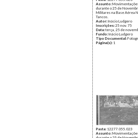
Assunto:
Movimentações 
durante o 25 de Novembr
Militares na Base Aérea N
Tancos.
Autor:
Inácio Ludgero
Inscrições:
25 nov. 75
Data:
terça, 25 de novem
Fundo:
Inácio Ludgero
Tipo Documental:
Fotogr
Página(s):
1
Pasta:
12277.055.023
Assunto:
Movimentações 
durante o 25 de Novembr