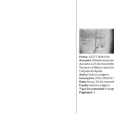
Pasta:
12277.004.016
Assunto:
Movimentações 
durante o 25 de Novembr
Tanques militares posici
Calçada da Ajuda.
Autor:
Inácio Ludgero
Inscrições:
204; 25NOV; 
Data:
terça, 25 de novem
Fundo:
Inácio Ludgero
Tipo Documental:
Fotogr
Página(s):
1