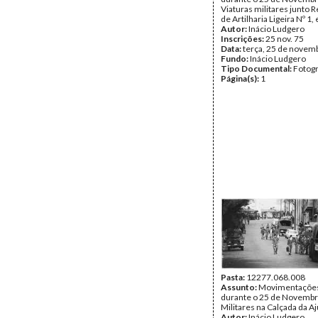
Viaturas militares junto 
de Artilharia Ligeira Nº 1,
Autor:
Inácio Ludgero
Inscrições:
25 nov. 75
Data:
terça, 25 de novem
Fundo:
Inácio Ludgero
Tipo Documental:
Fotogr
Página(s):
1
Pasta:
12277.068.008
Assunto:
Movimentações 
durante o 25 de Novembr
Militares na Calçada da Aj
Autor:
Inácio Ludgero