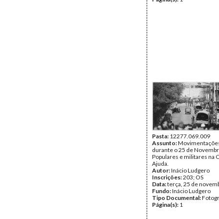
Pasta:
12277.069.009
Assunto:
Movimentações 
durante o 25 de Novembr
Populares e militares na 
Ajuda.
Autor:
Inácio Ludgero
Inscrições:
203; OS
Data:
terça, 25 de novem
Fundo:
Inácio Ludgero
Tipo Documental:
Fotogr
Página(s):
1