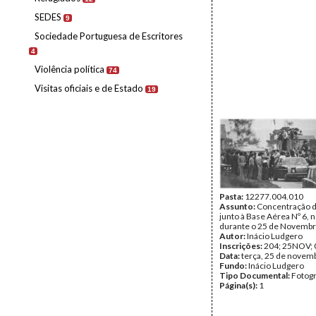
SEDES
9
Sociedade Portuguesa de Escritores
4
Violência política
74
Visitas oficiais e de Estado
19
Pasta:
12277.004.010
Assunto:
Concentração d
junto à Base Aérea Nº 6, 
durante o 25 de Novembr
Autor:
Inácio Ludgero
Inscrições:
204; 25NOV; 
Data:
terça, 25 de novem
Fundo:
Inácio Ludgero
Tipo Documental:
Fotogr
Página(s):
1