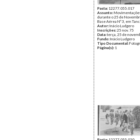
Pasta:
12277.055.017
Assunto:
Movimentações 
durante o 25 de Novembr
Base Aérea Nº 3, em Tanc
Autor:
Inácio Ludgero
Inscrições:
25 nov. 75
Data:
terça, 25 de novem
Fundo:
Inácio Ludgero
Tipo Documental:
Fotogr
Página(s):
1
Pasta:
12277.055.020