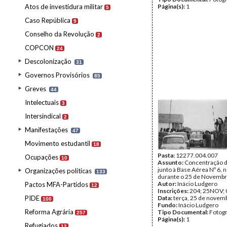
Atos de investidura militar
Página(s):
1
5
Caso República
9
Conselho da Revolução
2
COPCON
24
Descolonização
31
Governos Provisórios
85
Greves
44
Intelectuais
3
Intersindical
2
Manifestações
47
Movimento estudantil
18
Pasta:
12277.004.007
Ocupações
10
Assunto:
Concentração d
junto à Base Aérea Nº 6, 
Organizações políticas
133
durante o 25 de Novembr
Autor:
Inácio Ludgero
Pactos MFA-Partidos
12
Inscrições:
204; 25NOV; 
PIDE
Data:
terça, 25 de novem
100
Fundo:
Inácio Ludgero
Reforma Agrária
Tipo Documental:
Fotogr
257
Página(s):
1
Refugiados
12