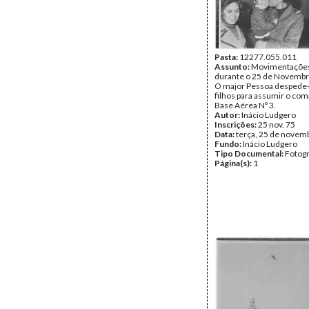
Pasta:
12277.055.011
Assunto:
Movimentações 
durante o 25 de Novembr
O major Pessoa despede
filhos para assumir o co
Base Aérea Nº 3.
Autor:
Inácio Ludgero
Inscrições:
25 nov. 75
Data:
terça, 25 de novem
Fundo:
Inácio Ludgero
Tipo Documental:
Fotogr
Página(s):
1