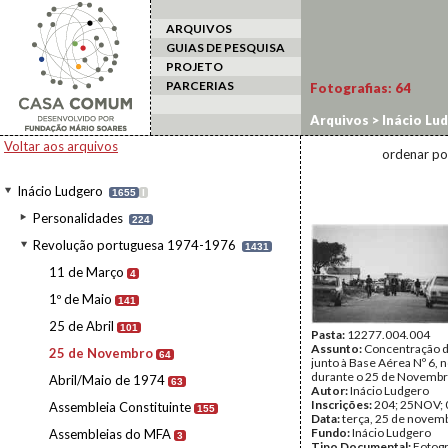
ARQUIVOS
GUIAS DE PESQUISA
PROJETO
PARCERIAS
Fotografias:
64
Arquivos
>
Inácio Lu
Voltar aos arquivos
ordenar po
Inácio Ludgero
1655
I
Personalidades
224
Revolução portuguesa 1974-1976
1431
11 de Março
4
1º de Maio
141
25 de Abril
101
Pasta:
12277.004.004
Assunto:
Concentração d
25 de Novembro
64
junto à Base Aérea Nº 6, 
durante o 25 de Novembr
Abril/Maio de 1974
63
Autor:
Inácio Ludgero
Inscrições:
204; 25NOV; 
Assembleia Constituinte
155
Data:
terça, 25 de novem
Fundo:
Inácio Ludgero
Assembleias do MFA
3
Tipo Documental:
Fotogr