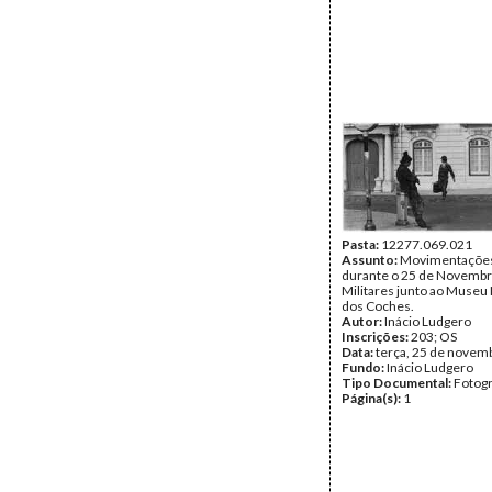
Pasta:
12277.069.021
Assunto:
Movimentações 
durante o 25 de Novembr
Militares junto ao Museu
dos Coches.
Autor:
Inácio Ludgero
Inscrições:
203; OS
Data:
terça, 25 de novem
Fundo:
Inácio Ludgero
Tipo Documental:
Fotogr
Página(s):
1