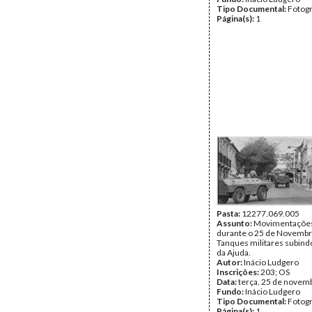
Tipo Documental:
Fotogr
Página(s):
1
Pasta:
12277.069.005
Assunto:
Movimentações 
durante o 25 de Novembr
Tanques militares subind
da Ajuda.
Autor:
Inácio Ludgero
Inscrições:
203; OS
Data:
terça, 25 de novem
Fundo:
Inácio Ludgero
Tipo Documental:
Fotogr
Página(s):
1