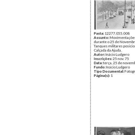
Pasta:
12277.055.008
Assunto:
Movimentações 
durante o 25 de Novembr
Tanques militares posici
Calçada da Ajuda.
Autor:
Inácio Ludgero
Inscrições:
25 nov. 75
Data:
terça, 25 de novem
Fundo:
Inácio Ludgero
Tipo Documental:
Fotogr
Página(s):
1