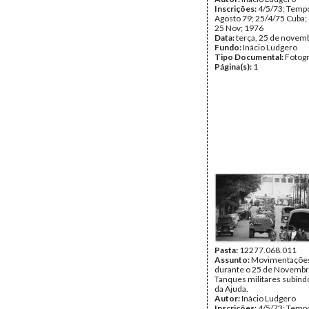
Inscrições:
4/5/73; Tempo
Agosto 79; 25/4/75 Cuba;
25 Nov; 1976
Data:
terça, 25 de novem
Fundo:
Inácio Ludgero
Tipo Documental:
Fotogr
Página(s):
1
Pasta:
12277.068.011
Assunto:
Movimentações 
durante o 25 de Novembr
Tanques militares subind
da Ajuda.
Autor:
Inácio Ludgero
Inscrições:
4/5/73; Tempo