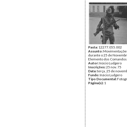
Pasta:
12277.055.002
Assunto:
Movimentações 
durante o 25 de Novembr
Elemento dos Comandos
Autor:
Inácio Ludgero
Inscrições:
25 nov. 75
Data:
terça, 25 de novem
Fundo:
Inácio Ludgero
Tipo Documental:
Fotogr
Página(s):
1