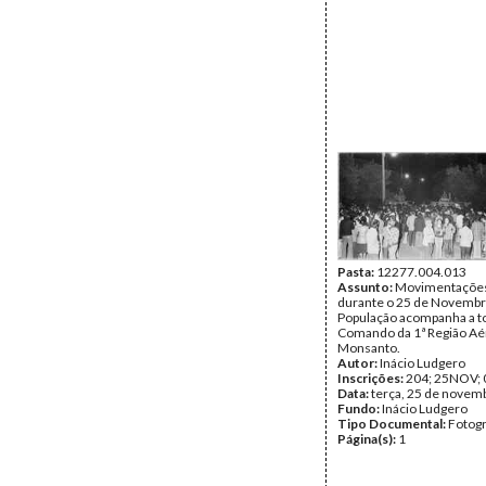
Pasta:
12277.004.013
Assunto:
Movimentações 
durante o 25 de Novembr
População acompanha a 
Comando da 1ª Região Aé
Monsanto.
Autor:
Inácio Ludgero
Inscrições:
204; 25NOV; 
Data:
terça, 25 de novem
Fundo:
Inácio Ludgero
Tipo Documental:
Fotogr
Página(s):
1