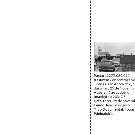
Pasta:
12277.069.012
Assunto:
Concentração d
junto à Base Aérea Nº 6, 
durante o 25 de Novembr
Autor:
Inácio Ludgero
Inscrições:
203; OS
Data:
terça, 25 de novem
Fundo:
Inácio Ludgero
Tipo Documental:
Fotogr
Página(s):
1