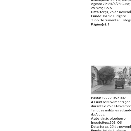
Agosto 79; 25/4/75 Cuba;
25 Nov; 1976
Data:
terça, 25 de novem
Fundo:
Inácio Ludgero
Tipo Documental:
Fotogr
Página(s):
1
Pasta:
12277.069.002
Assunto:
Movimentações 
durante o 25 de Novembr
Tanques militares subind
da Ajuda.
Autor:
Inácio Ludgero
Inscrições:
203; OS
Data:
terça, 25 de novem
Fundo:
Inácio Ludgero