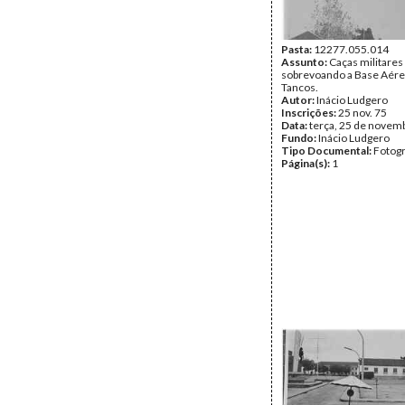
Pasta:
12277.055.014
Assunto:
Caças militares
sobrevoando a Base Aére
Tancos.
Autor:
Inácio Ludgero
Inscrições:
25 nov. 75
Data:
terça, 25 de novem
Fundo:
Inácio Ludgero
Tipo Documental:
Fotogr
Página(s):
1