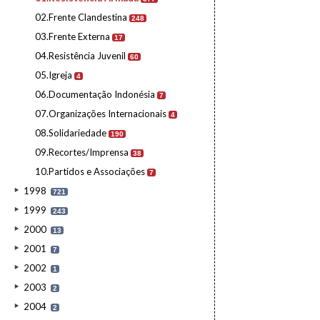
02.Frente Clandestina
248
03.Frente Externa
17
04.Resistência Juvenil
60
05.Igreja
4
06.Documentação Indonésia
7
07.Organizações Internacionais
4
08.Solidariedade
190
09.Recortes/Imprensa
38
10.Partidos e Associações
7
1998
721
1999
243
2000
13
2001
7
2002
1
2003
2
2004
2