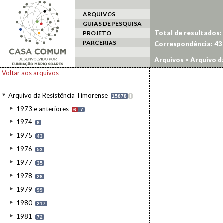
ARQUIVOS
GUIAS DE PESQUISA
Total de resultados:
PROJETO
PARCERIAS
Correspondência:
43
Arquivos
>
Arquivo d
Voltar aos arquivos
Arquivo da Resistência Timorense
15878
I
1973 e anteriores
6
7
1974
6
1975
43
1976
53
1977
35
1978
28
1979
99
1980
217
1981
72