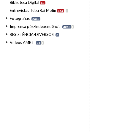
Biblioteca Digital
63
Entrevistas Tuba Rai Metin
154
I
Fotografias
2460
Imprensa pós-Independência
3058
I
RESISTÊNCIA-DIVERSOS
2
Videos AMRT
21
I