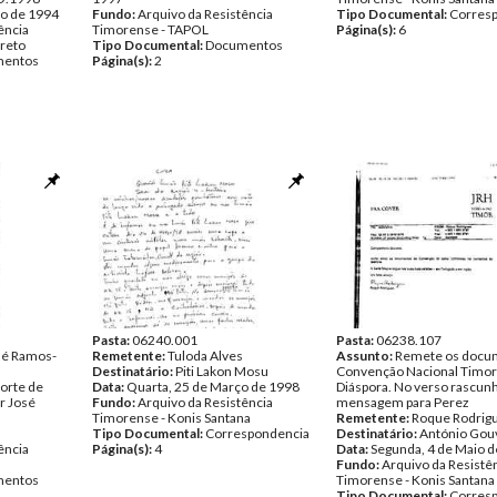
to de 1994
Fundo:
Arquivo da Resistência
Tipo Documental:
Corres
ência
Timorense - TAPOL
Página(s):
6
rreto
Tipo Documental:
Documentos
entos
Página(s):
2
Pasta:
06240.001
Pasta:
06238.107
sé Ramos-
Remetente:
Tuloda Alves
Assunto:
Remete os docu
Destinatário:
Piti Lakon Mosu
Convenção Nacional Timor
orte de
Data:
Quarta, 25 de Março de 1998
Diáspora. No verso rascun
r José
Fundo:
Arquivo da Resistência
mensagem para Perez
Timorense - Konis Santana
Remetente:
Roque Rodrig
Tipo Documental:
Correspondencia
Destinatário:
António Gou
ência
Página(s):
4
Data:
Segunda, 4 de Maio 
Fundo:
Arquivo da Resistê
entos
Timorense - Konis Santana
Tipo Documental:
Corres