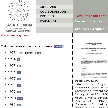
ARQUIVOS
GUIAS DE PESQUISA
Total de resultados:
PROJETO
PARCERIAS
Correspondência:
5
Arquivos
>
Arquivo d
Voltar aos arquivos
Arquivo da Resistência Timorense
15878
I
1973 e anteriores
6
7
1974
6
1975
43
1976
53
1977
35
Pasta:
05001.050
Título:
Manual e Programa
1978
28
da FRETILIN aprovados na
Conferência Extraordiná
1979
99
Sydney, de 14 a 20 de A
Assunto:
Manual e Prog
1980
217
Políticos da FRETILIN apr
Conferência Extraordiná
1981
72
Sydney, de 14 a 20 de A