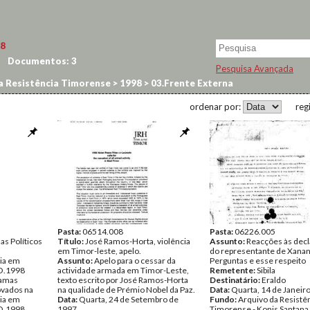
8
Documentos:
3
Pesquisa Avançada
a Resistência Timorense
>
1998
>
03.Frente Externa
ordenar por:
reg
Pasta:
06514.008
Pasta:
06226.005
s Políticos
Título:
José Ramos-Horta, violência
Assunto:
Reacções às dec
em Timor-leste, apelo.
do representante de Xanan
ria em
Assunto:
Apelo para o cessar da
Perguntas e esse respeito
GO.1998
actividade armada em Timor-Leste,
Remetente:
Sibila
ramas
texto escrito por José Ramos-Horta
Destinatário:
Eraldo
ovados na
na qualidade de Prémio Nobel da Paz.
Data:
Quarta, 14 de Janeir
ria em
Data:
Quarta, 24 de Setembro de
Fundo:
Arquivo da Resistê
GO.1998
1997
Timorense - Konis Santana