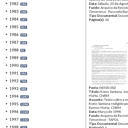
1982
Data:
Sábado, 20 de Agos
194
Fundo:
Arquivo da Resist
1983
Timorense - Pascoela Ba
168
Tipo Documental:
Docum
1984
Página(s):
16
167
1985
517
1986
275
1987
166
1988
81
1989
197
1990
275
1991
494
1992
705
Pasta:
06500.002
1993
486
Título:
Konis Santana, Jo
Horta, CNRM
1994
1287
Assunto:
Texto sobre a m
Konis Santana redigido po
1995
1298
Ramos-Horta, CNRM
1996
Data:
Março de 1998
1109
Fundo:
Arquivo da Resist
1997
Timorense - TAPOL
1152
Tipo Documental:
Docum
1998
Página(s):
1
721