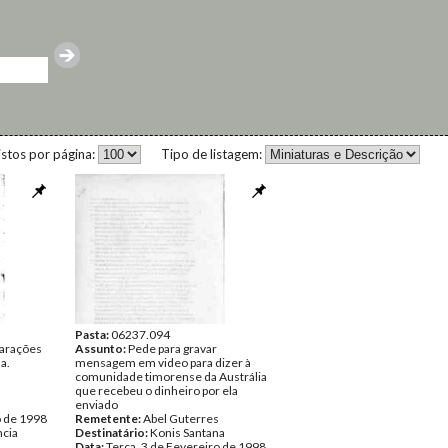
istos por página:
Tipo de listagem:
Pasta:
06237.094
larações
Assunto:
Pede para gravar
a.
mensagem em video para dizer à
comunidade timorense da Austrália
que recebeu o dinheiro por ela
enviado
o de 1998
Remetente:
Abel Guterres
ncia
Destinatário:
Konis Santana
Data:
Terça, 3 de Fevereiro de 1998