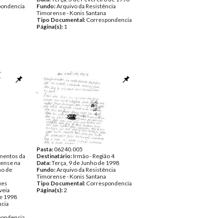
pondencia
Fundo:
Arquivo da Resistência
Timorense - Konis Santana
Tipo Documental:
Correspondencia
Página(s):
1
Pasta:
06240.005
mentos da
Destinatário:
Irmão - Região 4
ense na
Data:
Terça, 9 de Junho de 1998
ho de
Fundo:
Arquivo da Resistência
Timorense - Konis Santana
ues
Tipo Documental:
Correspondencia
veia
Página(s):
2
de 1998
ncia
pondencia