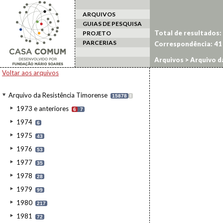
ARQUIVOS
GUIAS DE PESQUISA
Total de resultados:
PROJETO
PARCERIAS
Correspondência:
41
Arquivos
>
Arquivo d
Voltar aos arquivos
Arquivo da Resistência Timorense
15878
I
1973 e anteriores
6
7
1974
6
1975
43
1976
53
1977
35
1978
28
1979
99
1980
217
1981
72