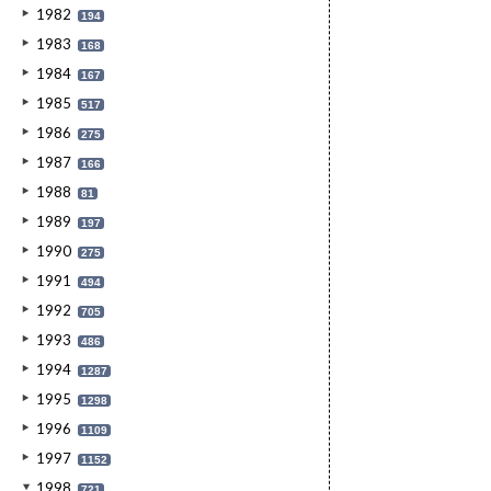
1982
194
1983
168
1984
167
1985
517
1986
275
1987
166
1988
81
1989
197
1990
275
1991
494
1992
705
1993
486
1994
1287
1995
1298
1996
1109
1997
1152
1998
721