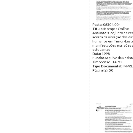
Pasta:
06504.004
Título:
Kompas Online
Assunto:
Conjunto de re
acerca da violação dos di
humanos em Timor-Leste
manifestações e prisões 
estudantes
Data:
1998
Fundo:
Arquivo da Resist
Timorense - TAPOL
Tipo Documental:
IMPR
Página(s):
50