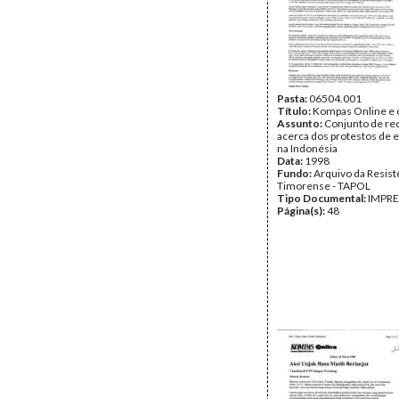
Pasta:
06504.001
Título:
Kompas Online e 
Assunto:
Conjunto de re
acerca dos protestos de 
na Indonésia
Data:
1998
Fundo:
Arquivo da Resist
Timorense - TAPOL
Tipo Documental:
IMPR
Página(s):
48