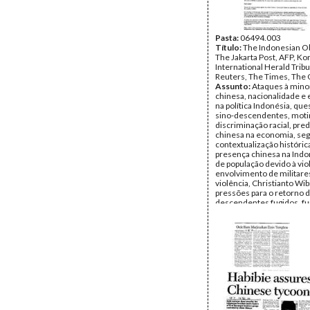
Pasta:
06494.003
Título:
The Indonesian O
The Jakarta Post, AFP, K
International Herald Trib
Reuters, The Times, The 
Assunto:
Ataques à minor
chinesa, nacionalidade e 
na política Indonésia, que
sino-descendentes, moti
discriminação racial, pr
chinesa na economia, se
contextualização históric
presença chinesa na Indo
de população devido à vio
envolvimento de militare
violência, Christianto Wi
pressões para o retorno d
descendentes fugidos, f
um partido político chinês
campanhas de violação d
chinesas, reacção dos líd
religiosos, direitos civis,
proteção da minoria étnic
Habibie, grupos de defes
Direitos Humanos e dos D
Mulheres, EUA, situação
Carta de Direitos inserind
minorias étnicas, Organi
Nahdlatul Ulama Moslem