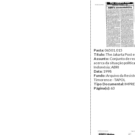
Pasta:
06501.015
Título:
The Jakarta Post e
Assunto:
Conjunto de re
acerca da situação polític
Indonésia; ABRI
Data:
1998
Fundo:
Arquivo da Resist
Timorense - TAPOL
Tipo Documental:
IMPR
Página(s):
63