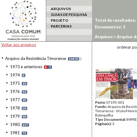
ARQUIVOS
GUIAS DE PESQUISA
Total de resultados:
PROJETO
PARCERIAS
Documentos:
1
Arquivos
>
Arquivo d
Voltar aos arquivos
ordenar po
Arquivo da Resistência Timorense
15878
I
1973 e anteriores
6
7
1974
6
1975
43
1976
53
1977
35
Pasta:
07195.001
Fundo:
Arquivo da Resist
1978
28
Timorense - Visão/Henri
Botequilha
1979
99
Tipo Documental:
IMPR
Página(s):
3
1980
217
1981
72