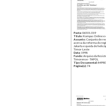
Pasta:
06501.019
Título:
Kompas Online e 
Assunto:
Conjunto de re
acerca da reforma do reg
Jakarta e queda de helic
Timor-Leste
Data:
1998
Fundo:
Arquivo da Resist
Timorense - TAPOL
Tipo Documental:
IMPR
Página(s):
74