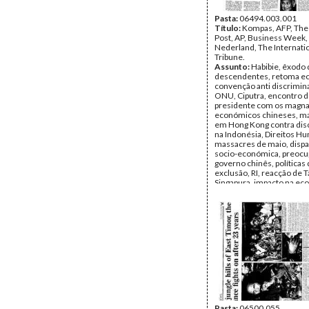
entre Abdurrahman Wahid
Soeryadjaya, classificação
Pasta:
06494.003.001
minoria chinesa, FMI, re
Título:
Kompas, AFP, The 
económicas, impacto das
Post, AP, Business Week,
persecuções étnicas na 
Nederland, The Internati
Bakom-PKB, violência co
Tribune.
mussulmanos.
Assunto:
Habibie, êxodo 
Data:
descendentes, retoma e
Fevereiro de 1998 -
1998
convenção anti discrimin
Fundo:
ONU, Ciputra, encontro 
Arquivo da Resist
Timorense - TAPOL
presidente com os magna
Tipo Documental:
económicos chineses, ma
IMPR
Página(s):
em Hong Kong contra dis
28
na Indonésia, Direitos H
massacres de maio, disp
socio-económica, preocu
governo chinês, políticas
exclusão, RI, reacção de 
Singapura, impacto na ec
destruição de lojas, viola
mulheres, manifestaçãoe
violência em Los Angeles, 
discriminação, Amien Rai
dos massacres, revogação
racistas, papel dos chines
história da Indonésia, sa
China contra Indonésia,
manifestações de estuda
grupos feministas em Beij
dos tratados bilaterais Ta
Indonésia, pilhagem de se
fuga de refugiados para 
Pasta:
06500.055