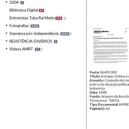
2004
2
Biblioteca Digital
63
Entrevistas Tuba Rai Metin
154
I
Fotografias
2460
Imprensa pós-Independência
3058
I
RESISTÊNCIA-DIVERSOS
2
Videos AMRT
21
I
Pasta:
06493.003
Título:
Kompas Online e 
Assunto:
Conjunto de re
acerca da situação polític
Indonésia
Data:
1998
Fundo:
Arquivo da Resist
Timorense - TAPOL
Tipo Documental:
IMPR
Página(s):
60