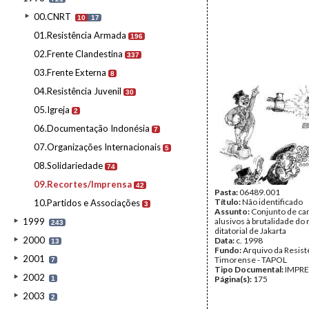
00.CNRT
10
17
01.Resistência Armada
196
02.Frente Clandestina
337
03.Frente Externa
8
04.Resistência Juvenil
30
05.Igreja
2
06.Documentação Indonésia
7
07.Organizações Internacionais
5
08.Solidariedade
74
09.Recortes/Imprensa
42
Pasta:
06489.001
Título:
Não identificado
10.Partidos e Associações
3
Assunto:
Conjunto de ca
1999
alusivos à brutalidade do
243
ditatorial de Jakarta
2000
Data:
c. 1998
13
Fundo:
Arquivo da Resist
2001
Timorense - TAPOL
7
Tipo Documental:
IMPR
2002
Página(s):
175
1
2003
2