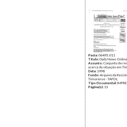
Pasta:
06495.011
Título:
Daily News Onlin
Assunto:
Conjunto de re
acerca da situação em Ti
Data:
1998
Fundo:
Arquivo da Resist
Timorense - TAPOL
Tipo Documental:
IMPR
Página(s):
13