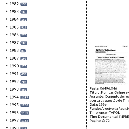
1982
194
1983
168
1984
167
1985
517
1986
275
1987
166
1988
81
1989
197
1990
275
1991
494
1992
705
Pasta:
06496.046
1993
486
Título:
Kompas Online e 
Assunto:
Conjunto de re
1994
1287
acerca da questão de Tim
Data:
1996
1995
1298
Fundo:
Arquivo da Resist
1996
Timorense - TAPOL
1109
Tipo Documental:
IMPR
1997
Página(s):
72
1152
1998
721