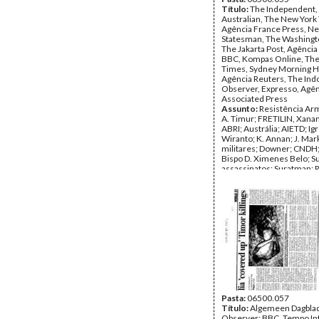
Ocidental, IBRA, PARTI, o
Título:
The Independent,
migração para os EUA, INS
Australian, The New York
de ONGs de Taiwan, Wiran
Agência France Press, N
Pancasila.
Statesman, The Washingt
Data:
The Jakarta Post, Agência
Maio de 1998 - Set
1998
BBC, Kompas Online, The 
Fundo:
Times, Sydney Morning H
Arquivo da Resist
Timorense - TAPOL
Agência Reuters, The Ind
Tipo Documental:
Observer, Expresso, Agên
IMPR
Página(s):
Associated Press
37
Assunto:
Resistência Ar
A. Timur; FRETILIN, Xan
ABRI; Austrália; AIETD; Igr
Wiranto; K. Annan; J. Mar
militares; Downer; CNDH;
Bispo D. Ximenes Belo; Su
assassinatos; Suratman; 
juvenil; estudantes; J. Par
genocídio; prémio Nobel; 
documentos confidenciai
Bamadhaj; Portugal; Jai
refugiados; tribunal federa
Deakin; Lay Kon Tji; P. Ru
TAPOL; Suharto; HRWA; G
Aditjondro; NZ; Santa Cru
solidariedade; mortes; S. 
jornalistas; RENETIL; pris
J. Pilger; Abilio Soares; Cl
CNRT; conversações; Supa
Mindanao; FALINTIL; violê
Pasta:
06500.057
Komnas HAM; Mário Carr
Título:
Algemeen Dagblad
Soekarnoputri; A. Rais; M
Observer; BBC, Tempo Int