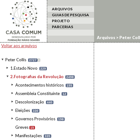
ARQUIVOS
GUIAS DE PESQUISA
PROJETO
PARCERIAS
Arquivos
>
Peter Coll
Voltar aos arquivos
Peter Collis
2727
I
1.Estado Novo
229
2.Fotografias da Revolução
2498
Acontecimentos históricos
155
Assembleia Constituinte
12
Descolonização
440
Eleições
330
Governos Provisórios
198
Greves
15
Manifestações
335