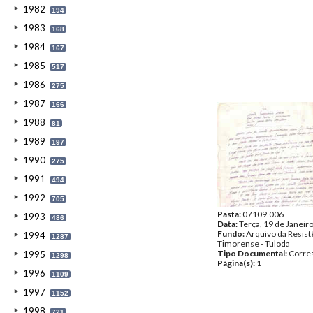
1982
194
1983
168
1984
167
1985
517
1986
275
1987
166
1988
81
1989
197
1990
275
1991
494
1992
705
Pasta:
07109.006
1993
486
Data:
Terça, 19 de Janeir
Fundo:
Arquivo da Resist
1994
1287
Timorense - Tuloda
Tipo Documental:
Corre
1995
1298
Página(s):
1
1996
1109
1997
1152
1998
721