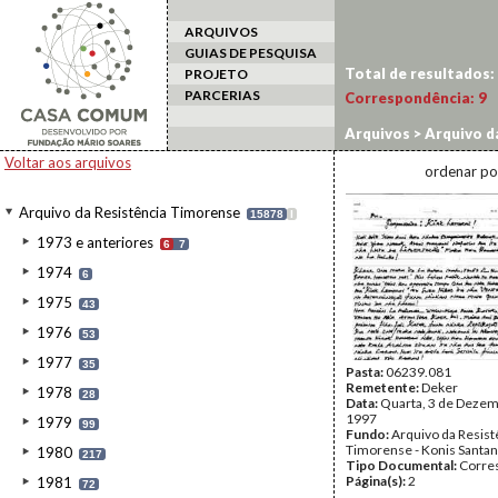
ARQUIVOS
GUIAS DE PESQUISA
Total de resultados:
PROJETO
PARCERIAS
Correspondência:
9
Arquivos
>
Arquivo d
Voltar aos arquivos
ordenar po
Arquivo da Resistência Timorense
15878
I
1973 e anteriores
6
7
1974
6
1975
43
1976
53
1977
35
Pasta:
06239.081
Remetente:
Deker
1978
28
Data:
Quarta, 3 de Dezem
1997
1979
99
Fundo:
Arquivo da Resist
Timorense - Konis Santa
1980
217
Tipo Documental:
Corre
Página(s):
2
1981
72