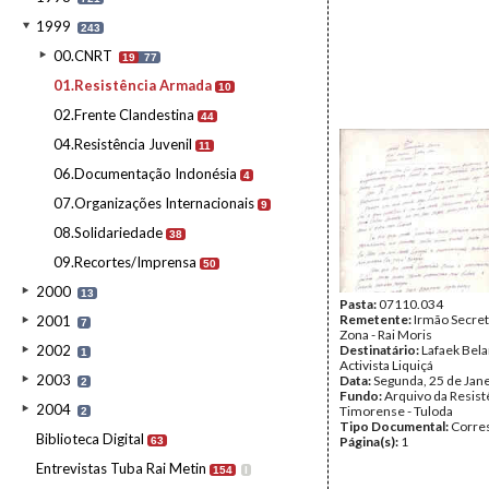
1999
243
00.CNRT
19
77
01.Resistência Armada
10
02.Frente Clandestina
44
04.Resistência Juvenil
11
06.Documentação Indonésia
4
07.Organizações Internacionais
9
08.Solidariedade
38
09.Recortes/Imprensa
50
2000
13
Pasta:
07110.034
Remetente:
Irmão Secret
2001
7
Zona - Rai Moris
2002
Destinatário:
Lafaek Bela
1
Activista Liquiçá
2003
Data:
Segunda, 25 de Jan
2
Fundo:
Arquivo da Resist
2004
Timorense - Tuloda
2
Tipo Documental:
Corre
Biblioteca Digital
Página(s):
1
63
Entrevistas Tuba Rai Metin
154
I