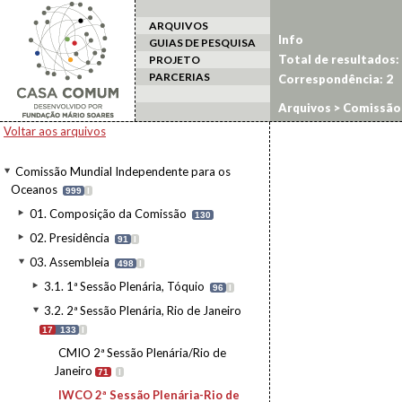
ARQUIVOS
Info
GUIAS DE PESQUISA
Total de resultados:
PROJETO
PARCERIAS
Correspondência:
2
Arquivos
>
Comissão 
Rio de Janeiro
>
IWCO 
Voltar aos arquivos
Comissão Mundial Independente para os
Oceanos
999
I
01. Composição da Comissão
130
02. Presidência
91
I
03. Assembleia
498
I
3.1. 1ª Sessão Plenária, Tóquio
96
I
3.2. 2ª Sessão Plenária, Rio de Janeiro
17
133
I
CMIO 2ª Sessão Plenária/Rio de
Janeiro
71
I
IWCO 2ª Sessão Plenária-Rio de