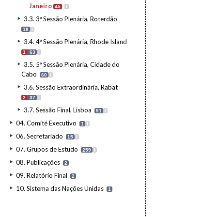
Janeiro
45
I
3.3. 3ª Sessão Plenária, Roterdão
18
I
3.4. 4ª Sessão Plenária, Rhode Island
1
63
I
3.5. 5ª Sessão Plenária, Cidade do
Cabo
60
I
3.6. Sessão Extraordinária, Rabat
2
37
I
3.7. Sessão Final, Lisboa
91
I
04. Comité Executivo
1
I
06. Secretariado
15
I
07. Grupos de Estudo
259
I
08. Publicações
2
09. Relatório Final
2
10. Sistema das Nações Unidas
1