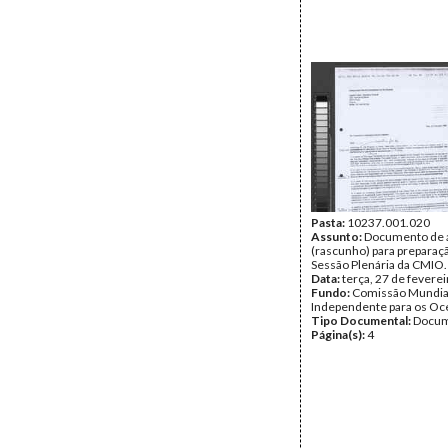
Pasta:
10237.001.020
Assunto:
Documento de 
(rascunho) para preparaçã
Sessão Plenária da CMIO.
Data:
terça, 27 de fevere
Fundo:
Comissão Mundia
Independente para os O
Tipo Documental:
Docum
Página(s):
4