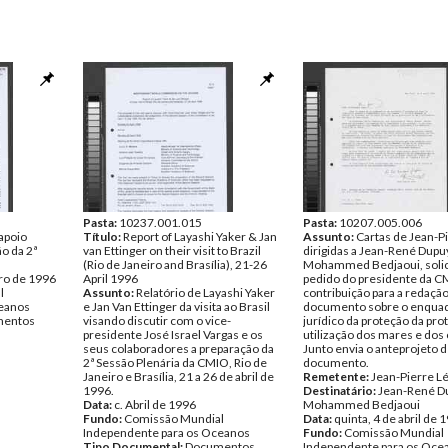
Pasta:
10237.001.015
Pasta:
10207.005.006
apoio
Título:
Report of Layashi Yaker & Jan
Assunto:
Cartas de Jean-P
o da 2ª
van Ettinger on their visit to Brazil
dirigidas a Jean-René Dupuy
(Rio de Janeiro and Brasília), 21-26
Mohammed Bedjaoui, solic
iro de 1996
April 1996
pedido do presidente da CM
l
Assunto:
Relatório de Layashi Yaker
contribuição para a redação
ceanos
e Jan Van Ettinger da visita ao Brasil
documento sobre o enqua
entos
visando discutir com o vice-
jurídico da proteção da pro
presidente José Israel Vargas e os
utilização dos mares e dos
seus colaboradores a preparação da
Junto envia o anteprojeto 
2ª Sessão Plenária da CMIO, Rio de
documento.
Janeiro e Brasília, 21 a 26 de abril de
Remetente:
Jean-Pierre L
1996.
Destinatário:
Jean-René D
Data:
c. Abril de 1996
Mohammed Bedjaoui
Fundo:
Comissão Mundial
Data:
quinta, 4 de abril de 
Independente para os Oceanos
Fundo:
Comissão Mundial
Tipo Documental:
Documentos
Independente para os Oce