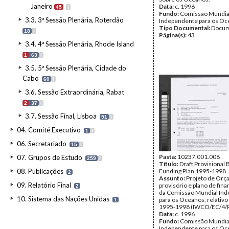
Janeiro
Data:
c. 1996
45
I
Fundo:
Comissão Mundia
3.3. 3ª Sessão Plenária, Roterdão
Independente para os O
Tipo Documental:
Docum
18
I
Página(s):
43
3.4. 4ª Sessão Plenária, Rhode Island
1
63
I
3.5. 5ª Sessão Plenária, Cidade do
Cabo
60
I
3.6. Sessão Extraordinária, Rabat
2
37
I
3.7. Sessão Final, Lisboa
91
I
04. Comité Executivo
1
I
06. Secretariado
15
I
Pasta:
10237.001.008
07. Grupos de Estudo
259
I
Título:
Draft Provisional
08. Publicações
Funding Plan 1995-1998
2
Assunto:
Projeto de Or
09. Relatório Final
provisório e plano de fin
2
da Comissão Mundial In
10. Sistema das Nações Unidas
para os Oceanos, relativo
1
1995-1998 (IWCO/EC/4/Re
Data:
c. 1996
Fundo:
Comissão Mundia
Independente para os O