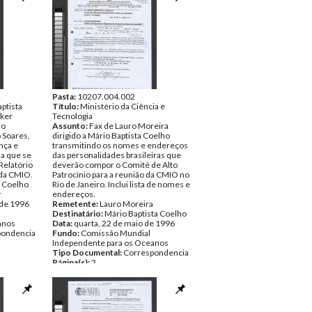
Pasta:
10207.004.002
ptista
Título:
Ministério da Ciência e
aker
Tecnologia
do
Assunto:
Fax de Lauro Moreira
 Soares,
dirigido a Mário Baptista Coelho
nça e
transmitindo os nomes e endereços
a que se
das personalidades brasileiras que
 Relatório
deverão compor o Comité de Alto
 da CMIO.
Patrocínio para a reunião da CMIO no
a Coelho
Rio de Janeiro. Inclui lista de nomes e
r
endereços.
 de 1996
Remetente:
Lauro Moreira
Destinatário:
Mário Baptista Coelho
anos
Data:
quarta, 22 de maio de 1996
pondencia
Fundo:
Comissão Mundial
Independente para os Oceanos
Tipo Documental:
Correspondencia
Página(s):
2