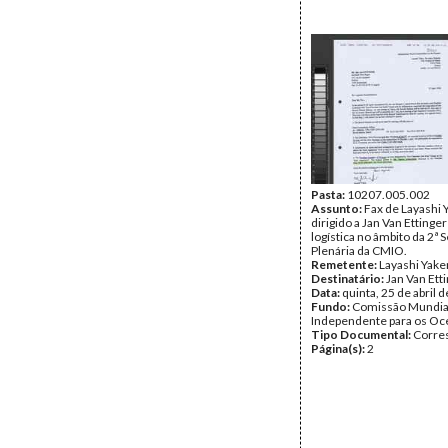
Pasta:
10207.005.002
Assunto:
Fax de Layashi 
dirigido a Jan Van Ettinger
logística no âmbito da 2ª 
Plenária da CMIO.
Remetente:
Layashi Yake
Destinatário:
Jan Van Ett
Data:
quinta, 25 de abril 
Fundo:
Comissão Mundia
Independente para os O
Tipo Documental:
Corre
Página(s):
2