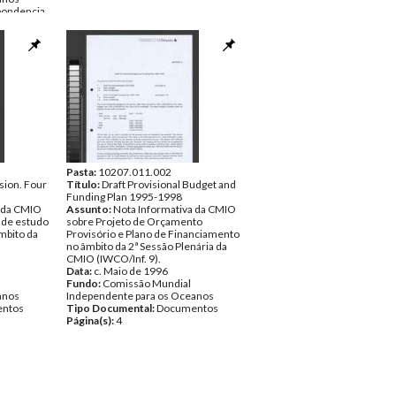
pondencia
Pasta:
10207.011.002
sion. Four
Título:
Draft Provisional Budget and
Funding Plan 1995-1998
a da CMIO
Assunto:
Nota Informativa da CMIO
s de estudo
sobre Projeto de Orçamento
âmbito da
Provisório e Plano de Financiamento
O
no âmbito da 2ª Sessão Plenária da
CMIO (IWCO/Inf. 9).
Data:
c. Maio de 1996
Fundo:
Comissão Mundial
anos
Independente para os Oceanos
ntos
Tipo Documental:
Documentos
Página(s):
4