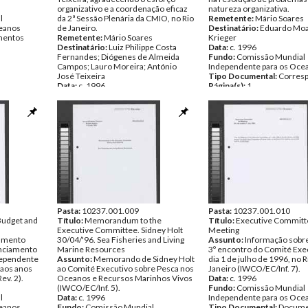
organizativo e a coordenação eficaz
natureza organizativa.
l
da 2ª Sessão Plenária da CMIO, no Rio
Remetente:
Mário Soares
ceanos
de Janeiro.
Destinatário:
Eduardo Moa
entos
Remetente:
Mário Soares
Krieger
Destinatário:
Luiz Philippe Costa
Data:
c. 1996
Fernandes; Diógenes de Almeida
Fundo:
Comissão Mundial
Campos; Lauro Moreira; António
Independente para os Oce
José Teixeira
Tipo Documental:
Corres
Data:
c. 1996
Página(s):
1
Fundo:
Comissão Mundial
Independente para os Oceanos
Tipo Documental:
Correspondencia
Página(s):
4
Pasta:
10237.001.009
Pasta:
10237.001.010
 Budget and
Título:
Memorandum to the
Título:
Executive Committ
Executive Committee. Sidney Holt
Meeting
çamento
30/04/'96. Sea Fisheries and Living
Assunto:
Informação sobre
anciamento
Marine Resources
3º encontro do Comité Exec
dependente
Assunto:
Memorando de Sidney Holt
dia 1 de julho de 1996, no R
 aos anos
ao Comité Executivo sobre Pesca nos
Janeiro (IWCO/EC/Inf. 7).
v. 2).
Oceanos e Recursos Marinhos Vivos
Data:
c. 1996
(IWCO/EC/Inf. 5).
Fundo:
Comissão Mundial
l
Data:
c. 1996
Independente para os Oce
ceanos
Fundo:
Comissão Mundial
Tipo Documental:
Docume