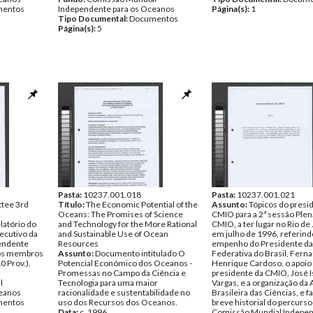
entos
Independente para os Oceanos
Página(s):
1
Tipo Documental:
Documentos
Página(s):
5
Pasta:
10237.001.018
Pasta:
10237.001.021
tee 3rd
Título:
The Economic Potential of the
Assunto:
Tópicos do presi
Oceans: The Promises of Science
CMIO para a 2ª sessão Plen
latório do
and Technology for the More Rational
CMIO, a ter lugar no Rio de 
ecutivo da
and Sustainable Use of Ocean
em julho de 1996, referind
endente
Resources
empenho do Presidente da
dos membros
Assunto:
Documento intitulado O
Federativa do Brasil, Fern
0 Prov.).
Potencial Económico dos Oceanos -
Henrique Cardoso, o apoio 
Promessas no Campo da Ciência e
presidente da CMIO, José I
l
Tecnologia para uma maior
Vargas, e a organização da
ceanos
racionalidade e sustentabilidade no
Brasileira das Ciências, e
entos
uso dos Recursos dos Oceanos.
breve historial do percurso
Data:
c. 1996
Comissão Mundial Indepe