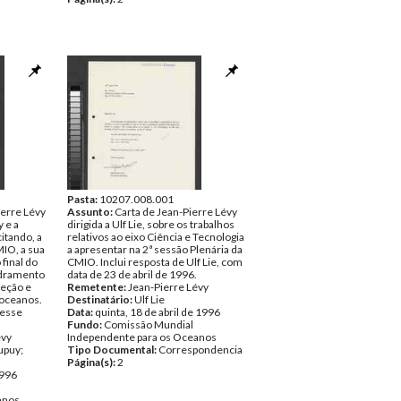
Pasta:
10207.008.001
ierre Lévy
Assunto:
Carta de Jean-Pierre Lévy
 e a
dirigida a Ulf Lie, sobre os trabalhos
itando, a
relativos ao eixo Ciência e Tecnologia
IO, a sua
a apresentar na 2ª sessão Plenária da
 final do
CMIO. Inclui resposta de Ulf Lie, com
dramento
data de 23 de abril de 1996.
teção e
Remetente:
Jean-Pierre Lévy
 oceanos.
Destinatário:
Ulf Lie
desse
Data:
quinta, 18 de abril de 1996
Fundo:
Comissão Mundial
évy
Independente para os Oceanos
upuy;
Tipo Documental:
Correspondencia
Página(s):
2
1996
anos