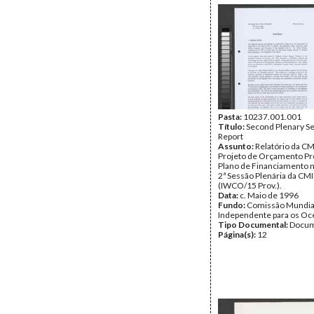
Pasta:
10237.001.001
Título:
Second Plenary Se
Report
Assunto:
Relatório da C
Projeto de Orçamento Pro
Plano de Financiamento n
2ª Sessão Plenária da CM
(IWCO/15 Prov.).
Data:
c. Maio de 1996
Fundo:
Comissão Mundia
Independente para os O
Tipo Documental:
Docum
Página(s):
12