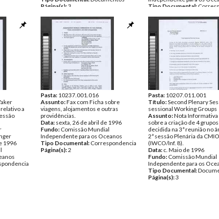
Página(s):
3
Tipo Documental:
Corres
Página(s):
2
Pasta:
10237.001.016
Pasta:
10207.011.001
Yaker
Assunto:
Fax com Ficha sobre
Título:
Second Plenary Ses
 relativo a
viagens, alojamentos e outras
sessional Working Groups
Sessão
providências.
Assunto:
Nota Informativ
Data:
sexta, 26 de abril de 1996
sobre a criação de 4 grupo
r
Fundo:
Comissão Mundial
decidida na 3ª reunião no 
inger
Independente para os Oceanos
2ª sessão Plenária da CMI
de 1996
Tipo Documental:
Correspondencia
(IWCO/Inf. 8).
l
Página(s):
2
Data:
c. Maio de 1996
ceanos
Fundo:
Comissão Mundial
spondencia
Independente para os Oce
Tipo Documental:
Docume
Página(s):
3