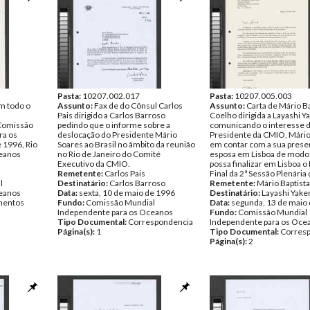
Pasta:
10207.002.017
Pasta:
10207.005.003
m todo o
Assunto:
Fax de do Cônsul Carlos
Assunto:
Carta de Mário Ba
Pais dirigido a Carlos Barroso
Coelho dirigida a Layashi Y
Comissão
pedindo que o informe sobre a
comunicando o interesse 
ra os
deslocação do Presidente Mário
Presidente da CMIO, Mário
e 1996, Rio
Soares ao Brasil no âmbito da reunião
em contar com a sua prese
ceanos
no Rio de Janeiro do Comité
esposa em Lisboa de modo 
Executivo da CMIO.
possa finalizar em Lisboa o
Remetente:
Carlos Pais
Final da 2ª Sessão Plenária
l
Destinatário:
Carlos Barroso
Remetente:
Mário Baptist
ceanos
Data:
sexta, 10 de maio de 1996
Destinatário:
Layashi Yake
entos
Fundo:
Comissão Mundial
Data:
segunda, 13 de maio
Independente para os Oceanos
Fundo:
Comissão Mundial
Tipo Documental:
Correspondencia
Independente para os Oce
Página(s):
1
Tipo Documental:
Corres
Página(s):
2