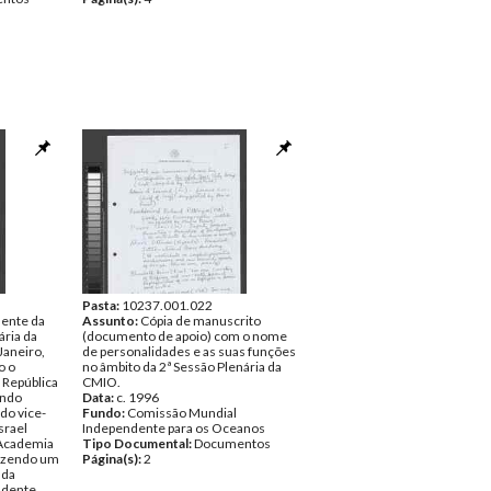
Pasta:
10237.001.022
dente da
Assunto:
Cópia de manuscrito
ária da
(documento de apoio) com o nome
Janeiro,
de personalidades e as suas funções
o o
no âmbito da 2ª Sessão Plenária da
 República
CMIO.
ando
Data:
c. 1996
do vice-
Fundo:
Comissão Mundial
srael
Independente para os Oceanos
 Academia
Tipo Documental:
Documentos
 fazendo um
Página(s):
2
 da
ndente