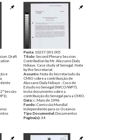
Pasta:
10237.001.005
ion. Draft
Título:
Second Plenary Session.
ation
Contribution by Mr. Alassane Dialy
Ndiaye. Case study of Senegal. Note
by the Secretariat
ão e
Assunto:
Nota do Secretariado da
da
CMIO sobre a contribuição de
ndente
Alassane Dialy Ndiaye - Caso de
Estudo no Senegal (IWCO/WP7).
 2ª Sessão
Inclui documento sobre a
P1).
contribuição do Senegal para a CMIO.
Data:
c. Maio de 1996
Fundo:
Comissão Mundial
anos
Independente para os Oceanos
ntos
Tipo Documental:
Documentos
Página(s):
34