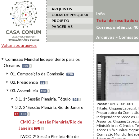
ARQUIVOS
Info
GUIAS DE PESQUISA
Total de resultados:
PROJETO
PARCERIAS
Correspondência:
40
Arquivos
>
Comissão 
Janeiro
Voltar aos arquivos
Comissão Mundial Independente para os
Oceanos
999
I
01. Composição da Comissão
130
02. Presidência
91
I
03. Assembleia
498
I
3.1. 1ª Sessão Plenária, Tóquio
96
I
Pasta:
10207.001.001
3.2. 2ª Sessão Plenária, Rio de Janeiro
Título:
Clipping Especial. 
Preparatória da Comissã
17
133
I
Independente Sobre os 
Assunto:
Clipping Especia
CMIO 2ª Sessão Plenária/Rio de
Ministério da Ciência e T
Janeiro
71
I
sobre a 2ª Reunião Prepar
Comissão Mundial Indep
IWCO 2ª Sessão Plenária-Rio de
Sobre os Oceanos.