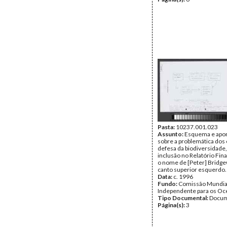
Pasta:
10237.001.023
Assunto:
Esquema e apo
sobre a problemática dos
defesa da biodiversidade,
inclusão no Relatório Fin
o nome de [Peter] Bridge
canto superior esquerdo.
Data:
c. 1996
Fundo:
Comissão Mundia
Independente para os O
Tipo Documental:
Docum
Página(s):
3