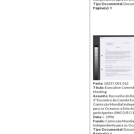
Tipo Documental:
Docum
Página(s):
9
Pasta:
10237.001.012
Título:
Executive Commit
Meeting
Assunto:
Rascunho do Re
3ª Encontro do Comité Ex
Comissão Mundial Indep
para os Oceanos e lista 
participantes (IWCO/EC/1
Data:
c. 1996
Fundo:
Comissão Mundia
Independente para os O
Tipo Documental:
Docum
Página(s):
6