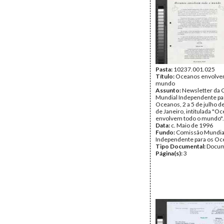
Pasta:
10237.001.025
Título:
Oceanos envolve
mundo
Assunto:
Newsletter da 
Mundial Independente pa
Oceanos, 2 a 5 de julho d
de Janeiro, intitulada "O
envolvem todo o mundo".
Data:
c. Maio de 1996
Fundo:
Comissão Mundia
Independente para os O
Tipo Documental:
Docum
Página(s):
3