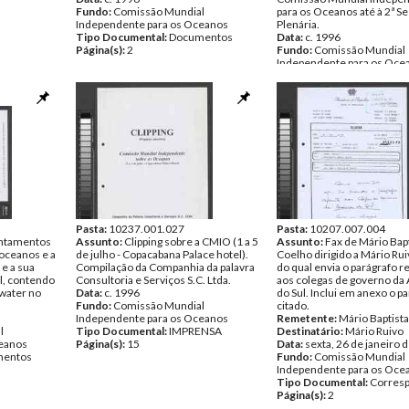
Fundo:
Comissão Mundial
para os Oceanos até à 2ª S
Independente para os Oceanos
Plenária.
Tipo Documental:
Documentos
Data:
c. 1996
Página(s):
2
Fundo:
Comissão Mundial
Independente para os Oce
Tipo Documental:
Docume
Página(s):
6
Pasta:
10237.001.027
Pasta:
10207.007.004
ntamentos
Assunto:
Clipping sobre a CMIO (1 a 5
Assunto:
Fax de Mário Bap
 oceanos e a
de julho - Copacabana Palace hotel).
Coelho dirigido a Mário Rui
 e a sua
Compilação da Companhia da palavra
do qual envia o parágrafo r
al, contendo
Consultoria e Serviços S.C. Ltda.
aos colegas de governo da
water no
Data:
c. 1996
do Sul. Inclui em anexo o p
Fundo:
Comissão Mundial
citado.
Independente para os Oceanos
Remetente:
Mário Baptist
l
Tipo Documental:
IMPRENSA
Destinatário:
Mário Ruivo
ceanos
Página(s):
15
Data:
sexta, 26 de janeiro 
entos
Fundo:
Comissão Mundial
Independente para os Oce
Tipo Documental:
Corres
Página(s):
2