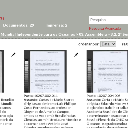
71
Documentos:
29
Imprensa:
2
Pesquisa Avançada
Mundial Independente para os Oceanos
>
03. Assembleia
>
3.2. 2ª Se
ordenar por:
reg
Pasta:
10207.002.011
Pasta:
10207.004.003
II Reunião
Assunto:
Cartas de Mário Soares
Assunto:
Carta de Mário S
o Mundial
dirigidas ao almirante Luiz Philippe
dirigida a Eduardo Moacyr 
Oceanos
Costa Fernandes, ao professor
elogiando o trabalho realiz
l do
Diógenes de Almeida Campos,
Academia Brasileira de Ciê
ecnologia
ambos da Academia Brasileira das
determinante no sucesso d
atória da
Ciências, ao ministro Lauro Moreira e
Sessão Plenária da CMIO s
endente
ao comandante António José
Oceanos, e agradecendo a 
Teixeira, agradecendo o esforço
na resolução de problemas