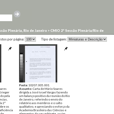
ssão Plenária, Rio de Janeiro
>
CMIO 2ª Sessão Plenária/Rio de
istos por página:
Tipo de listagem:
Pasta:
10207.005.001
oares
Assunto:
Carta de Mário Soares
Krieger
dirigida a José Israel Vargas fazendo
ado pela
um balanço positivo da reunião do Rio
ncias,
de Janeiro, referindo o envio do
a 2ª
relatório aos membros e o salto
obre os
qualitativo, e apreciando o esforço da
eficiência
Academia Brasileira das Ciências e
 de
elementos do seu gabinete, assim