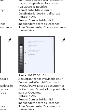
como o empenho colocado na
realização da Reunião.
cyr
Remetente:
Mário Soares
Destinatário:
José Israel Vargas
Data:
c. 1996
Fundo:
Comissão Mundial
anos
Independente para os Oceanos
pondencia
Tipo Documental:
Correspondencia
Página(s):
2
Pasta:
10237.001.011
ee 3rd
Assunto:
Agenda Provisória do 3ª
Encontro do Comité Executivo
 a data do
(IWCO/EC/9). Lista de documentos
utivo, no
da Comissão Mundial Independente
io de
para os Oceanos.
Data:
c. 1996
Fundo:
Comissão Mundial
Independente para os Oceanos
anos
Tipo Documental:
Documentos
ntos
Página(s):
4