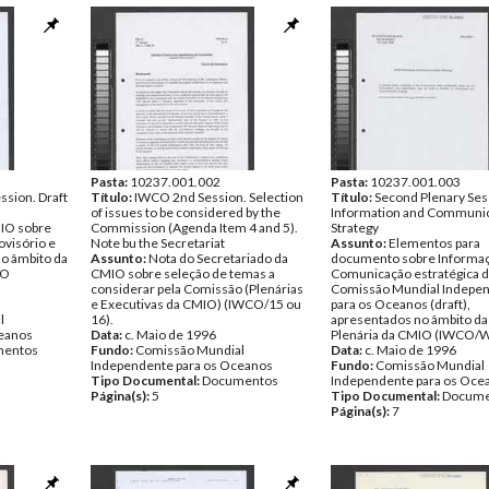
Pasta:
10237.001.002
Pasta:
10237.001.003
ssion. Draft
Título:
IWCO 2nd Session. Selection
Título:
Second Plenary Sess
of issues to be considered by the
Information and Communic
MIO sobre
Commission (Agenda Item 4 and 5).
Strategy
visório e
Note bu the Secretariat
Assunto:
Elementos para
o âmbito da
Assunto:
Nota do Secretariado da
documento sobre Informaç
IO
CMIO sobre seleção de temas a
Comunicação estratégica 
considerar pela Comissão (Plenárias
Comissão Mundial Indepe
e Executivas da CMIO) (IWCO/15 ou
para os Oceanos (draft),
l
16).
apresentados no âmbito da
ceanos
Data:
c. Maio de 1996
Plenária da CMIO (IWCO/W
entos
Fundo:
Comissão Mundial
Data:
c. Maio de 1996
Independente para os Oceanos
Fundo:
Comissão Mundial
Tipo Documental:
Documentos
Independente para os Oce
Página(s):
5
Tipo Documental:
Docume
Página(s):
7