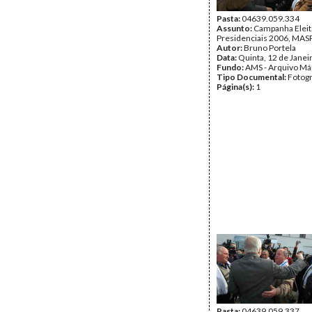
Pasta:
04639.059.334
Assunto:
Campanha Eleit
Presidenciais 2006, MASPI
Autor:
Bruno Portela
Data:
Quinta, 12 de Janei
Fundo:
AMS - Arquivo Má
Tipo Documental:
Fotogr
Página(s):
1
Pasta:
04639.059.337