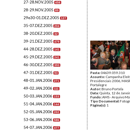
27-28.NOV.2005
458
28-29.NOV.2005
89
29e30-01.DEZ.2005
127
35-07.DEZ.2005
204
38-20.DEZ.2005
32
39-21.DEZ.2005
479
44-28.DEZ.2005
141
45-29.DEZ.2005
241
46-30.DEZ.2005
393
47-31.DEZ.2005
Pasta:
04639.059.310
93
Assunto:
Campanha Eleit
48-01.JAN.2006
Presidenciais 2006, MASPI
271
Portalegre
49-02.JAN.2006
Autor:
Bruno Portela
111
Data:
Quinta, 12 de Janei
50-03.JAN.2006
153
Fundo:
AMS - Arquivo Má
Tipo Documental:
Fotogr
51-04.JAN.2006
144
Página(s):
1
52-05.JAN.2006
202
53-06.JAN.2006
586
54-07.JAN.2006
477