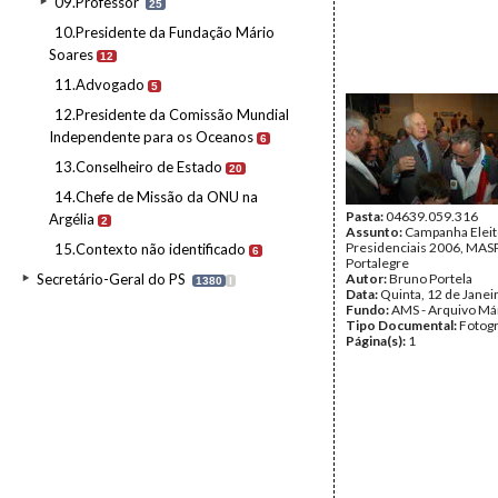
09.Professor
25
10.Presidente da Fundação Mário
Soares
12
11.Advogado
5
12.Presidente da Comissão Mundial
Independente para os Oceanos
6
13.Conselheiro de Estado
20
14.Chefe de Missão da ONU na
Pasta:
04639.059.316
Argélia
2
Assunto:
Campanha Eleit
Presidenciais 2006, MASPI
15.Contexto não identificado
6
Portalegre
Secretário-Geral do PS
Autor:
Bruno Portela
1380
I
Data:
Quinta, 12 de Janei
Fundo:
AMS - Arquivo Má
Tipo Documental:
Fotogr
Página(s):
1