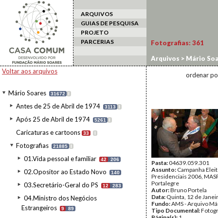
ARQUIVOS
GUIAS DE PESQUISA
PROJETO
PARCERIAS
Fotografias:
361
Arquivos
>
Mário Soa
2006/MASP3
>
59-12
Voltar aos arquivos
ordenar po
Mário Soares
31672
I
Antes de 25 de Abril de 1974
3113
I
Após 25 de Abril de 1974
5261
I
Caricaturas e cartoons
33
I
Fotografias
21885
I
01.Vida pessoal e familiar
42
206
Pasta:
04639.059.301
Assunto:
Campanha Eleit
02.Opositor ao Estado Novo
140
Presidenciais 2006, MASPI
Portalegre
03.Secretário-Geral do PS
12
283
Autor:
Bruno Portela
Data:
Quinta, 12 de Janei
04.Ministro dos Negócios
Fundo:
AMS - Arquivo Má
Estrangeiros
9
89
Tipo Documental:
Fotogr
Página(s):
1