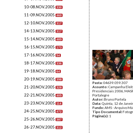
10-08.NOV.2005
330
11-09.NOV.2005
460
12-10.NOV.2005
317
14-13.NOV.2005
317
15-14.NOV.2005
489
16-15.NOV.2005
173
17-16.NOV.2005
54
18-17.NOV.2005
336
19-18.NOV.2005
64
20-19.NOV.2005
398
Pasta:
04639.059.307
21-20.NOV.2005
Assunto:
Campanha Eleit
328
Presidenciais 2006, MASPI
22-21.NOV.2005
Portalegre
405
Autor:
Bruno Portela
23-23.NOV.2005
Data:
Quinta, 12 de Janei
114
Fundo:
AMS - Arquivo Má
24-25.NOV.2005
Tipo Documental:
Fotogr
472
Página(s):
1
25-26.NOV.2005
387
26-27.NOV.2005
312