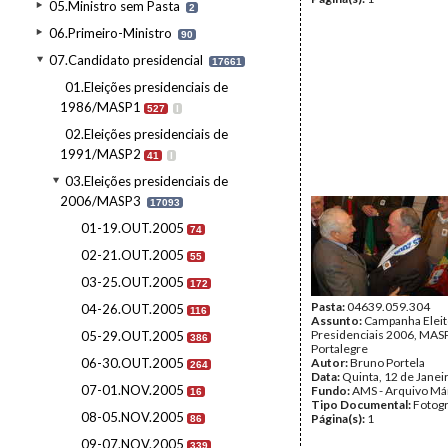
05.Ministro sem Pasta
2
06.Primeiro-Ministro
90
07.Candidato presidencial
17661
01.Eleições presidenciais de
1986/MASP1
527
I
02.Eleições presidenciais de
1991/MASP2
41
I
03.Eleições presidenciais de
2006/MASP3
17093
01-19.OUT.2005
74
02-21.OUT.2005
55
03-25.OUT.2005
172
Pasta:
04639.059.304
04-26.OUT.2005
116
Assunto:
Campanha Eleit
Presidenciais 2006, MASPI
05-29.OUT.2005
386
Portalegre
06-30.OUT.2005
Autor:
Bruno Portela
264
Data:
Quinta, 12 de Janei
07-01.NOV.2005
Fundo:
AMS - Arquivo Má
16
Tipo Documental:
Fotogr
08-05.NOV.2005
Página(s):
1
86
09-07.NOV.2005
339