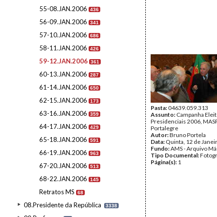
55-08.JAN.2006
436
56-09.JAN.2006
341
57-10.JAN.2006
686
58-11.JAN.2006
426
59-12.JAN.2006
361
60-13.JAN.2006
287
61-14.JAN.2006
650
62-15.JAN.2006
173
Pasta:
04639.059.313
63-16.JAN.2006
Assunto:
Campanha Eleit
359
Presidenciais 2006, MASPI
64-17.JAN.2006
429
Portalegre
Autor:
Bruno Portela
65-18.JAN.2006
591
Data:
Quinta, 12 de Janei
Fundo:
AMS - Arquivo Má
66-19.JAN.2006
963
Tipo Documental:
Fotogr
Página(s):
1
67-20.JAN.2006
513
68-22.JAN.2006
145
Retratos MS
68
08.Presidente da República
3338