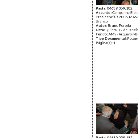
Pasta:
04639.059.182
Assunto:
Campanha Eleit
Presidenciais 2006, MASPI
Branco
Autor:
Bruno Portela
Data:
Quinta, 12 de Janei
Fundo:
AMS - Arquivo Má
Tipo Documental:
Fotogr
Página(s):
1
Pasta:
04639.059.185