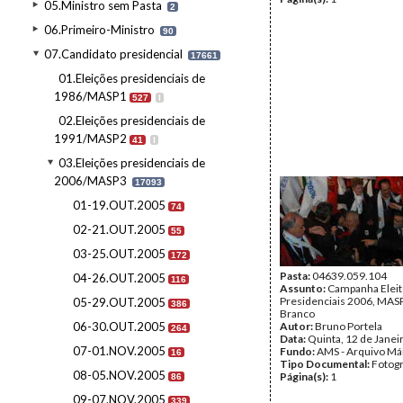
05.Ministro sem Pasta
2
06.Primeiro-Ministro
90
07.Candidato presidencial
17661
01.Eleições presidenciais de
1986/MASP1
527
I
02.Eleições presidenciais de
1991/MASP2
41
I
03.Eleições presidenciais de
2006/MASP3
17093
01-19.OUT.2005
74
02-21.OUT.2005
55
03-25.OUT.2005
172
Pasta:
04639.059.104
04-26.OUT.2005
116
Assunto:
Campanha Eleit
Presidenciais 2006, MASPI
05-29.OUT.2005
386
Branco
06-30.OUT.2005
Autor:
Bruno Portela
264
Data:
Quinta, 12 de Janei
07-01.NOV.2005
Fundo:
AMS - Arquivo Má
16
Tipo Documental:
Fotogr
08-05.NOV.2005
Página(s):
1
86
09-07.NOV.2005
339