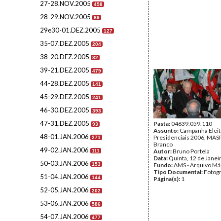
27-28.NOV.2005
458
28-29.NOV.2005
89
29e30-01.DEZ.2005
127
35-07.DEZ.2005
204
38-20.DEZ.2005
32
39-21.DEZ.2005
479
44-28.DEZ.2005
141
45-29.DEZ.2005
241
46-30.DEZ.2005
393
47-31.DEZ.2005
Pasta:
04639.059.110
93
Assunto:
Campanha Eleit
48-01.JAN.2006
Presidenciais 2006, MASPI
271
Branco
49-02.JAN.2006
Autor:
Bruno Portela
111
Data:
Quinta, 12 de Janei
50-03.JAN.2006
153
Fundo:
AMS - Arquivo Má
Tipo Documental:
Fotogr
51-04.JAN.2006
144
Página(s):
1
52-05.JAN.2006
202
53-06.JAN.2006
586
54-07.JAN.2006
477