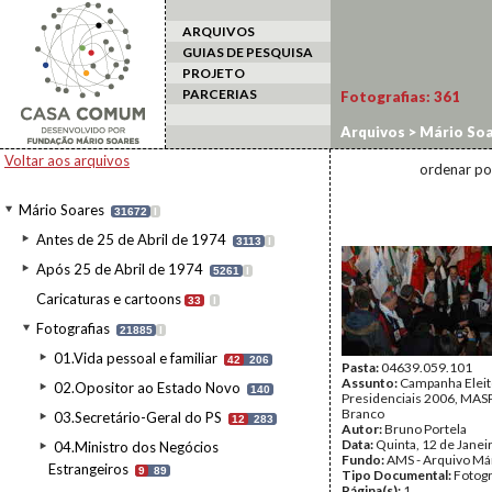
ARQUIVOS
GUIAS DE PESQUISA
PROJETO
PARCERIAS
Fotografias:
361
Arquivos
>
Mário Soa
2006/MASP3
>
59-12
Voltar aos arquivos
ordenar po
Mário Soares
31672
I
Antes de 25 de Abril de 1974
3113
I
Após 25 de Abril de 1974
5261
I
Caricaturas e cartoons
33
I
Fotografias
21885
I
01.Vida pessoal e familiar
42
206
Pasta:
04639.059.101
Assunto:
Campanha Eleit
02.Opositor ao Estado Novo
140
Presidenciais 2006, MASPI
Branco
03.Secretário-Geral do PS
12
283
Autor:
Bruno Portela
Data:
Quinta, 12 de Janei
04.Ministro dos Negócios
Fundo:
AMS - Arquivo Má
Estrangeiros
9
89
Tipo Documental:
Fotogr
Página(s):
1