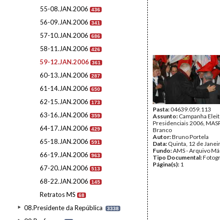
55-08.JAN.2006
436
56-09.JAN.2006
341
57-10.JAN.2006
686
58-11.JAN.2006
426
59-12.JAN.2006
361
60-13.JAN.2006
287
61-14.JAN.2006
650
62-15.JAN.2006
173
Pasta:
04639.059.113
63-16.JAN.2006
Assunto:
Campanha Eleit
359
Presidenciais 2006, MASPI
64-17.JAN.2006
429
Branco
Autor:
Bruno Portela
65-18.JAN.2006
591
Data:
Quinta, 12 de Janei
Fundo:
AMS - Arquivo Má
66-19.JAN.2006
963
Tipo Documental:
Fotogr
Página(s):
1
67-20.JAN.2006
513
68-22.JAN.2006
145
Retratos MS
68
08.Presidente da República
3338