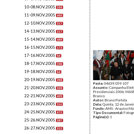
10-08.NOV.2005
330
11-09.NOV.2005
460
12-10.NOV.2005
317
14-13.NOV.2005
317
15-14.NOV.2005
489
16-15.NOV.2005
173
17-16.NOV.2005
54
18-17.NOV.2005
336
19-18.NOV.2005
64
20-19.NOV.2005
398
Pasta:
04639.059.107
21-20.NOV.2005
Assunto:
Campanha Eleit
328
Presidenciais 2006, MASPI
22-21.NOV.2005
Branco
405
Autor:
Bruno Portela
23-23.NOV.2005
Data:
Quinta, 12 de Janei
114
Fundo:
AMS - Arquivo Má
24-25.NOV.2005
Tipo Documental:
Fotogr
472
Página(s):
1
25-26.NOV.2005
387
26-27.NOV.2005
312