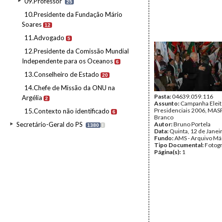
09.Professor
25
10.Presidente da Fundação Mário
Soares
12
11.Advogado
5
12.Presidente da Comissão Mundial
Independente para os Oceanos
6
13.Conselheiro de Estado
20
14.Chefe de Missão da ONU na
Pasta:
04639.059.116
Argélia
2
Assunto:
Campanha Eleit
Presidenciais 2006, MASPI
15.Contexto não identificado
6
Branco
Secretário-Geral do PS
Autor:
Bruno Portela
1380
I
Data:
Quinta, 12 de Janei
Fundo:
AMS - Arquivo Má
Tipo Documental:
Fotogr
Página(s):
1