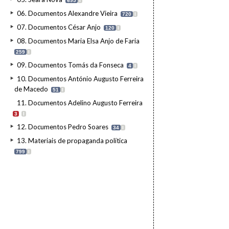
695
I
06. Documentos Alexandre Vieira
720
I
07. Documentos César Anjo
120
I
08. Documentos Maria Elsa Anjo de Faria
259
I
09. Documentos Tomás da Fonseca
4
I
10. Documentos António Augusto Ferreira
de Macedo
51
I
11. Documentos Adelino Augusto Ferreira
3
I
12. Documentos Pedro Soares
34
I
13. Materiais de propaganda política
799
I