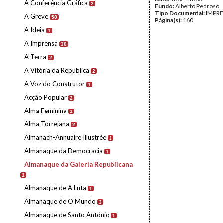
A Conferência Gráfica
2
Fundo:
Alberto Pedroso
Tipo Documental:
IMPR
A Greve
58
Página(s):
160
A Ideia
1
A Imprensa
30
A Terra
2
A Vitória da República
2
A Voz do Construtor
1
Acção Popular
2
Alma Feminina
1
Alma Torrejana
2
Almanach-Annuaire Illustrée
1
Almanaque da Democracia
1
Almanaque da Galeria Republicana
1
Almanaque de A Luta
1
Almanaque de O Mundo
3
Almanaque de Santo António
1