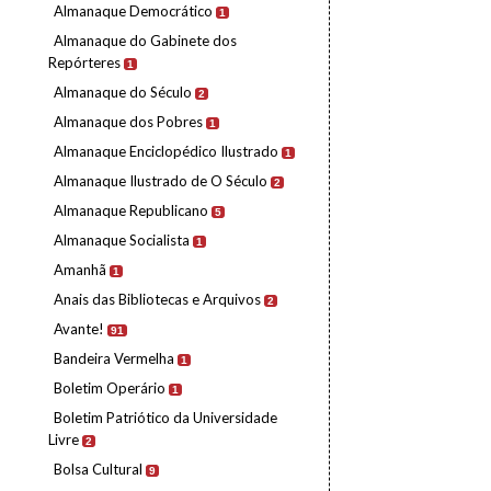
Almanaque Democrático
1
Almanaque do Gabinete dos
Repórteres
1
Almanaque do Século
2
Almanaque dos Pobres
1
Almanaque Enciclopédico Ilustrado
1
Almanaque Ilustrado de O Século
2
Almanaque Republicano
5
Almanaque Socialista
1
Amanhã
1
Anais das Bibliotecas e Arquivos
2
Avante!
91
Bandeira Vermelha
1
Boletim Operário
1
Boletim Patriótico da Universidade
Livre
2
Bolsa Cultural
9