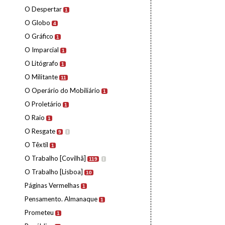
O Despertar
1
O Globo
4
O Gráfico
1
O Imparcial
1
O Litógrafo
1
O Militante
11
O Operário do Mobiliário
1
O Proletário
1
O Raio
1
O Resgate
9
I
O Têxtil
1
O Trabalho [Covilhã]
119
I
O Trabalho [Lisboa]
10
Páginas Vermelhas
1
Pensamento. Almanaque
1
Prometeu
1