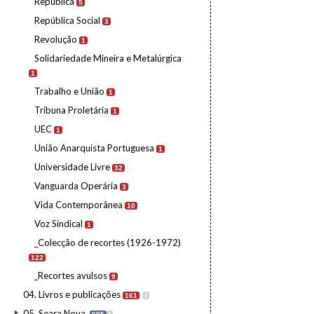
República
5
República Social
3
Revolução
1
Solidariedade Mineira e Metalúrgica
1
Trabalho e União
1
Tribuna Proletária
1
UEC
1
União Anarquista Portuguesa
1
Universidade Livre
32
Vanguarda Operária
3
Vida Contemporânea
10
Voz Sindical
1
_Colecção de recortes (1926-1972)
122
_Recortes avulsos
9
04. Livros e publicações
161
I
05. Seara Nova