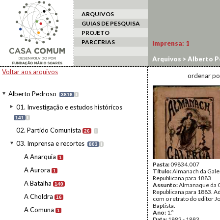
ARQUIVOS
GUIAS DE PESQUISA
PROJETO
PARCERIAS
Imprensa:
1
Arquivos
>
Alberto P
Voltar aos arquivos
ordenar po
Alberto Pedroso
3816
I
01. Investigação e estudos históricos
141
I
02. Partido Comunista
26
I
03. Imprensa e recortes
803
I
A Anarquia
1
Pasta:
09834.007
A Aurora
Título:
Almanach da Gale
1
Republicana para 1883
A Batalha
140
Assunto:
Almanaque da G
Republicana para 1883. 
A Choldra
16
com o retrato do editor J
Baptista.
A Comuna
1
Ano:
1.º
Data:
1882 - 1883