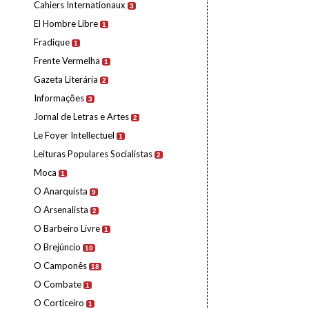
Cahiers Internationaux
3
El Hombre Libre
1
Fradique
1
Frente Vermelha
1
Gazeta Literária
2
Informações
3
Jornal de Letras e Artes
2
Le Foyer Intellectuel
1
Leituras Populares Socialistas
2
Moca
1
O Anarquista
9
O Arsenalista
2
O Barbeiro Livre
1
O Brejúncio
10
O Camponês
18
O Combate
1
O Corticeiro
1